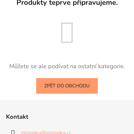
Produkty teprve připravujeme.
Můžete se ale podívat na ostatní kategorie.
ZPĚT DO OBCHODU
Z
á
Kontakt
p
a
intimidea
@
intimidea.cz