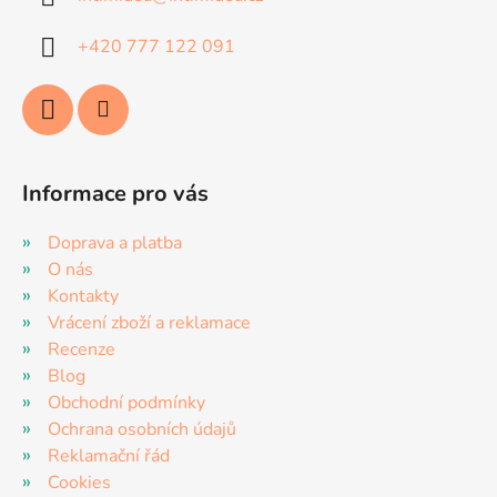
t
í
+420 777 122 091
Informace pro vás
Doprava a platba
O nás
Kontakty
Vrácení zboží a reklamace
Recenze
Blog
Obchodní podmínky
Ochrana osobních údajů
Reklamační řád
Cookies