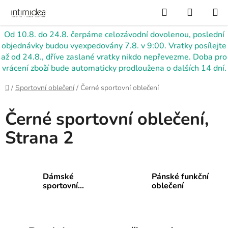
Přejít
Hledat
NÁKUP
na
KOŠÍK
obsah
Od 10.8. do 24.8. čerpáme celozávodní dovolenou, poslední
objednávky budou vyexpedovány 7.8. v 9:00. Vratky posílejte
až od 24.8., dříve zaslané vratky nikdo nepřevezme. Doba pro
vrácení zboží bude automaticky prodloužena o dalších 14 dní.
Domů
/
Sportovní oblečení
/
Černé sportovní oblečení
Černé sportovní oblečení
,
Strana 2
Dámské
Pánské funkční
sportovní
oblečení
oblečení