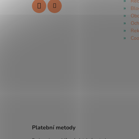
Rec
Blo
Obc
Och
Rek
Coo
Platební metody