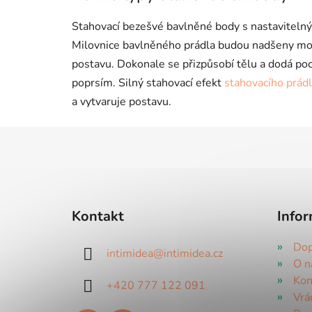
Stahovací bezešvé bavlněné body s nastavitelný
Milovnice bavlněného prádla budou nadšeny mo
postavu. Dokonale se přizpůsobí tělu a dodá poc
poprsím. Silný stahovací efekt
stahovacího prád
a vytvaruje postavu.
Z
á
p
a
Kontakt
Infor
t
í
Dop
intimidea
@
intimidea.cz
O n
Kon
+420 777 122 091
Vrá