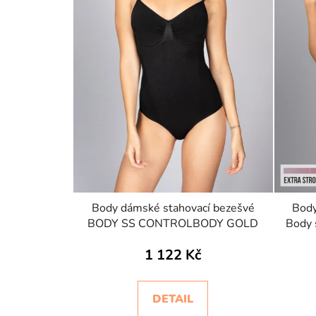
r
o
d
u
k
t
ů
Body dámské stahovací bezešvé
Body
BODY SS CONTROLBODY GOLD
Body 
1 122 Kč
DETAIL