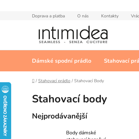
Přejít
na
Doprava a platba
O nás
Kontakty
Vrác
obsah
Dámské spodní prádlo
Stahovací pr
Domů
/
Stahovací prádlo
/
Stahovací Body
Stahovací body
Nejprodávanější
Body dámské