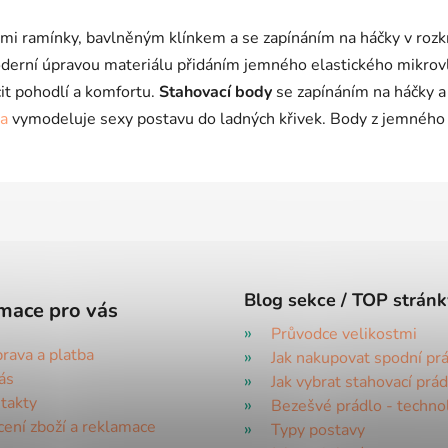
i
s
mi ramínky, bavlněným klínkem a se zapínáním na háčky v rozkr
u
derní úpravou materiálu přidáním jemného elastického mikrov
it pohodlí a komfortu.
Stahovací body
se zapínáním na háčky 
la
vymodeluje sexy postavu do ladných křivek. Body z jemného e
Blog sekce / TOP stránk
mace pro vás
Průvodce velikostmi
rava a platba
Jak nakupovat spodní pr
ás
Jak vybrat stahovací prád
takty
Bezešvé prádlo - techno
cení zboží a reklamace
Typy postavy