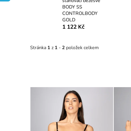
stahovací bezešvé
BODY SS
CONTROLBODY
GOLD
1 122 Kč
Stránka
1
z
1
-
2
položek celkem
V
ý
p
i
s
p