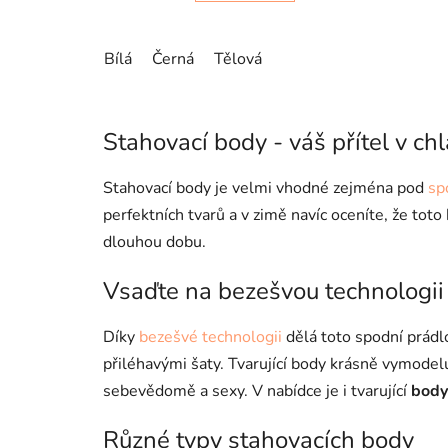
Bílá
Černá
Tělová
Stahovací body - váš přítel v c
Stahovací body je velmi vhodné zejména pod
sp
perfektních tvarů a v zimě navíc oceníte, že tot
dlouhou dobu.
Vsaďte na bezešvou technologii
Díky
bezešvé technologii
dělá toto spodní prádl
přiléhavými šaty. Tvarující body krásně vymodelu
sebevědomě a sexy. V nabídce je i tvarující
body
Různé typy stahovacích body