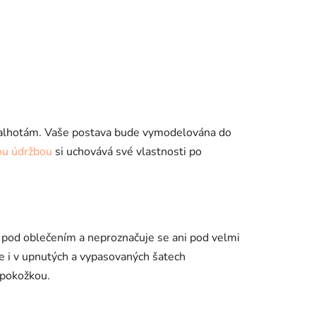
e kalhotám. Vaše postava bude vymodelována do
ou údržbou
si uchovává své vlastnosti po
é pod oblečením a neproznačuje se ani pod velmi
e i v upnutých a vypasovaných šatech
u pokožkou.