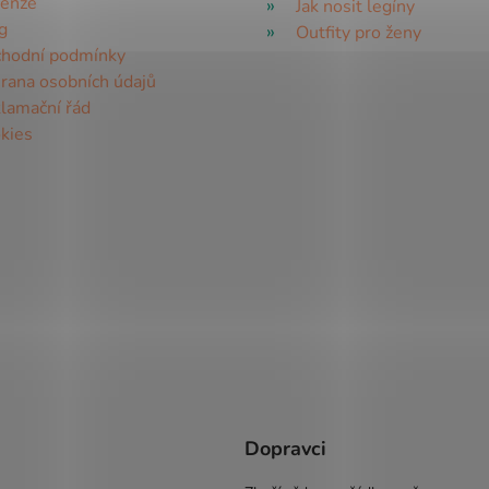
enze
Jak nosit legíny
g
Outfity pro ženy
hodní podmínky
rana osobních údajů
lamační řád
kies
Dopravci