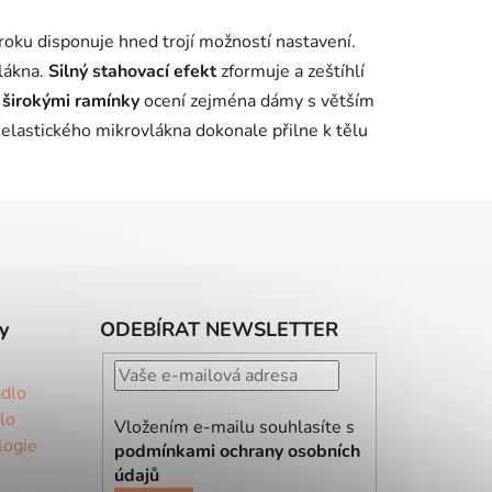
oku disponuje hned trojí možností nastavení.
lákna.
Silný stahovací efekt
zformuje a zeštíhlí
a
širokými ramínky
ocení zejména dámy s větším
lastického mikrovlákna dokonale přilne k tělu
y
ODEBÍRAT NEWSLETTER
ádlo
lo
Vložením e-mailu souhlasíte s
logie
podmínkami ochrany osobních
údajů