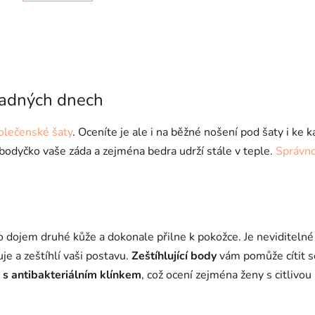
O
v
hladných dnech
l
á
olečenské šaty
. Oceníte je ale i na běžné nošení pod šaty i k
d
a
o bodyčko vaše záda a zejména bedra udrží stále v teple.
Správn
c
í
p
r
v
o dojem druhé kůže a dokonale přilne k pokožce. Je neviditeln
k
je a zeštíhlí vaši postavu.
Zeštíhlující body
vám pomůže cítit s
y
v
 s antibakteriálním klínkem
, což ocení zejména ženy s citlivo
ý
p