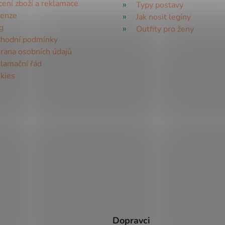
s
cení zboží a reklamace
Typy postavy
u
enze
Jak nosit legíny
g
Outfity pro ženy
hodní podmínky
rana osobních údajů
lamační řád
kies
Dopravci