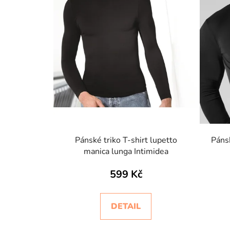
o
d
u
k
t
ů
Pánské triko T-shirt lupetto
Páns
manica lunga Intimidea
599 Kč
DETAIL