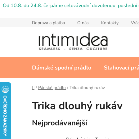
Přejít
Od 10.8. do 24.8. čerpáme celozávodní dovolenou, poslední 
na
obsah
Doprava a platba
O nás
Kontakty
Vrác
Dámské spodní prádlo
Stahovací pr
Domů
/
Pánské prádlo
/
Trika dlouhý rukáv
Trika dlouhý rukáv
Nejprodávanější