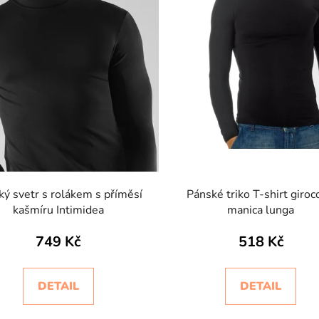
ký svetr s rolákem s příměsí
Pánské triko T-shirt giroc
kašmíru Intimidea
manica lunga
749 Kč
518 Kč
DETAIL
DETAIL