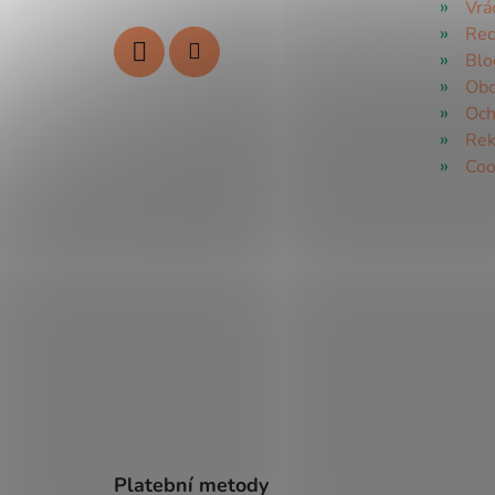
Vrá
Rec
Blo
Obc
Och
Rek
Coo
Platební metody