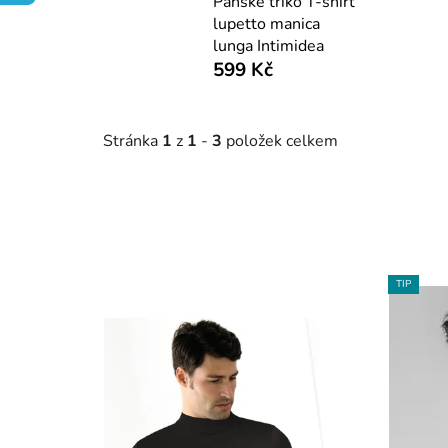
Pánské triko T-shirt
lupetto manica
lunga Intimidea
599 Kč
Stránka
1
z
1
-
3
položek celkem
V
TIP
ý
p
i
s
p
r