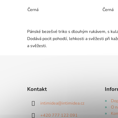
Černá
Černá
Pánské bezešvé triko s dlouhým rukávem, s kula
Dodává pocit pohodlí, lehkosti a svěžesti při ka
a svěžesti.
Z
á
p
a
Kontakt
Infor
t
í
Dop
intimidea
@
intimidea.cz
O n
Kon
+420 777 122 091