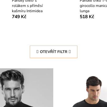
Pánský svetr s
Pánské triko T-s
rolákem s příměsí
girocollo manic
kašmíru Intimidea
lunga
749 Kč
518 Kč
OTEVŘÍT FILTR