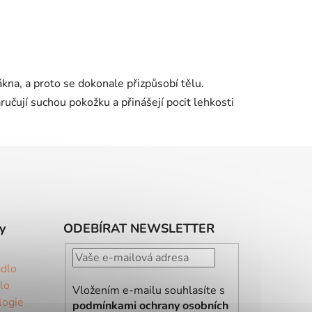
na, a proto se dokonale přizpůsobí tělu.
ručují suchou pokožku a přinášejí pocit lehkosti
y
ODEBÍRAT NEWSLETTER
ádlo
lo
Vložením e-mailu souhlasíte s
logie
podmínkami ochrany osobních