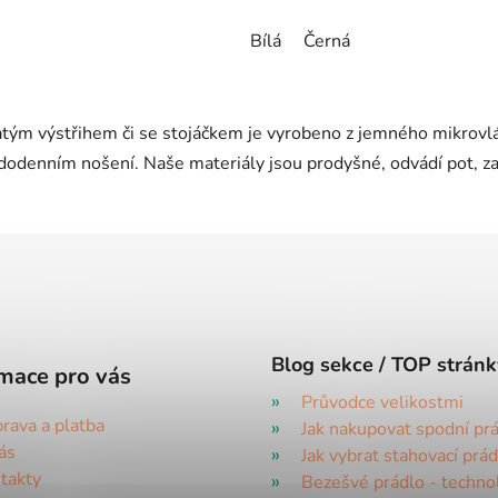
Bílá
Černá
O
v
tým výstřihem či se stojáčkem je vyrobeno z jemného mikrovlák
l
á
ždodenním nošení. Naše materiály jsou prodyšné, odvádí pot, za
d
a
c
í
p
r
v
k
Blog sekce / TOP stránk
mace pro vás
y
Průvodce velikostmi
v
rava a platba
Jak nakupovat spodní pr
ý
ás
Jak vybrat stahovací prád
p
takty
i
Bezešvé prádlo - techno