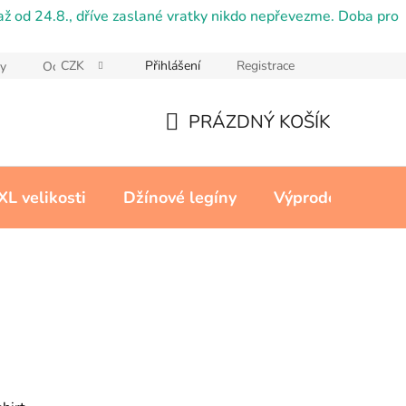
ž od 24.8., dříve zaslané vratky nikdo nepřevezme. Doba pro
CZK
Přihlášení
Registrace
y
Ochrana osobních údajů
Reklamační řád
Cookies
PRÁZDNÝ KOŠÍK
NÁKUPNÍ
KOŠÍK
XL velikosti
Džínové legíny
Výprodej
Kon