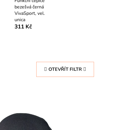
Funkční čepice
bezešvá černá
VivaSport, vel.
unica
311 Kč
OTEVŘÍT FILTR