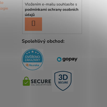
lo
Vložením e-mailu souhlasíte s
logie
podmínkami ochrany osobních
údajů
PŘIHLÁSIT
SE
Spolehlivý obchod: