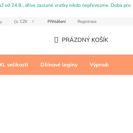
ž od 24.8., dříve zaslané vratky nikdo nepřevezme. Doba pro
CZK
Přihlášení
Registrace
y
Ochrana osobních údajů
Reklamační řád
Cookies
PRÁZDNÝ KOŠÍK
NÁKUPNÍ
KOŠÍK
XL velikosti
Džínové legíny
Výprodej
Kon