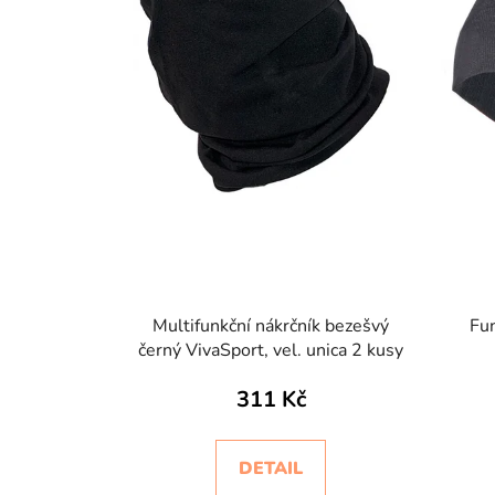
r
o
d
u
k
t
ů
Multifunkční nákrčník bezešvý
Fun
černý VivaSport, vel. unica 2 kusy
311 Kč
DETAIL