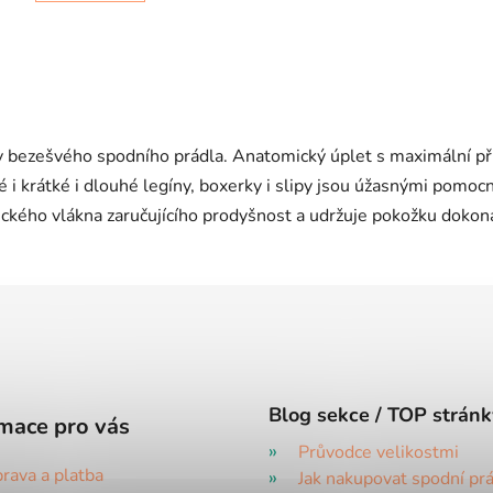
O
v
 bezešvého spodního prádla. Anatomický úplet s maximální při
l
á
i krátké i dlouhé legíny, boxerky i slipy jsou úžasnými pomocní
d
ckého vlákna zaručujícího prodyšnost a udržuje pokožku dokon
a
c
í
p
r
v
k
y
Blog sekce / TOP stránk
mace pro vás
v
ý
Průvodce velikostmi
rava a platba
p
Jak nakupovat spodní pr