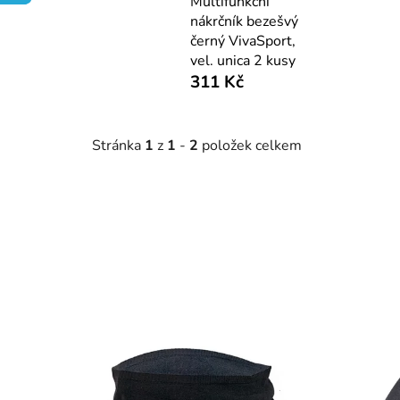
Multifunkční
nákrčník bezešvý
černý VivaSport,
vel. unica 2 kusy
311 Kč
Stránka
1
z
1
-
2
položek celkem
V
ý
p
i
s
p