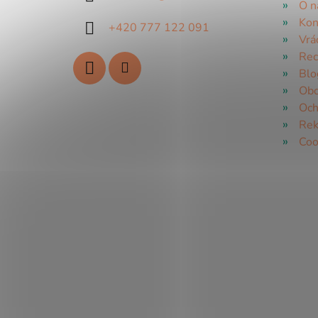
O n
Kon
+420 777 122 091
Vrá
Rec
Blo
Obc
Och
Rek
Coo