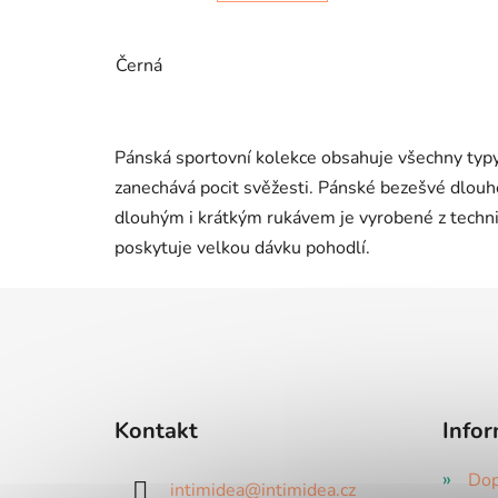
Černá
Pánská sportovní kolekce obsahuje všechny typy
zanechává pocit svěžesti. Pánské bezešvé dlouhé 
dlouhým i krátkým rukávem je vyrobené z techni
poskytuje velkou dávku pohodlí.
Z
á
p
a
Kontakt
Infor
t
í
Dop
intimidea
@
intimidea.cz