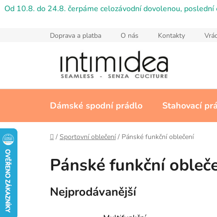
Přejít
Od 10.8. do 24.8. čerpáme celozávodní dovolenou, poslední 
na
obsah
Doprava a platba
O nás
Kontakty
Vrác
Dámské spodní prádlo
Stahovací pr
Domů
/
Sportovní oblečení
/
Pánské funkční oblečení
Pánské funkční obleč
Nejprodávanější