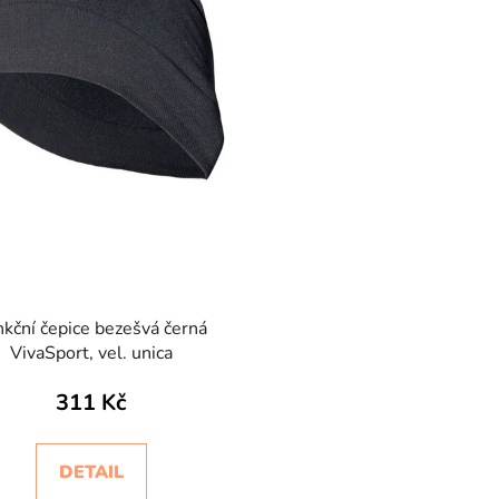
kční čepice bezešvá černá
VivaSport, vel. unica
311 Kč
DETAIL