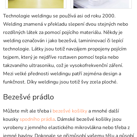
Technologie weldingu se používá asi od roku 2000.
Welding znamená v překladu slepení dvou stejných nebo
rozdílných látek za pomocí pojícího materiálu. Někdy je
welding označován i jako bezešvá, lamininovací či lepící
technologie. Látky jsou totiž navzájem propojeny pojícím
tejpem, který je nejdříve roztaven pomocí tepla nebo
takzvaného ultrasoniku, což je vysokofrekvenční záření.
Mezi velké přednosti weldingu patří zejména design a
funkčnost. Díky weldingu jsou totiž švy zcela ploché.
Bezešvé prádlo
Můžete mít ale třeba i
bezešvé košilky
a mnohé další
kousky
spodního prádla
. Dámské bezešvé košilky jsou
vyrobeny z jemného elastického mikrovlákna nebo třeba z
jemné bavlny. Dokonale se přizpůsobí vašemu tělu a působí