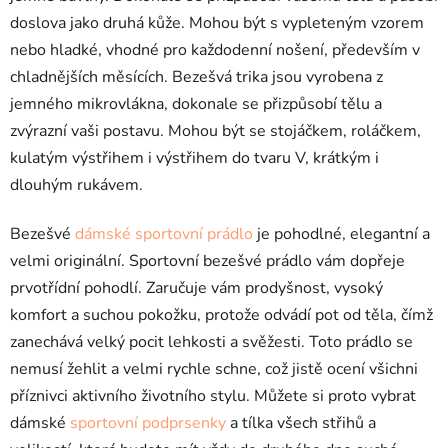
doslova jako druhá kůže. Mohou být s vypleteným vzorem
nebo hladké, vhodné pro každodenní nošení, především v
chladnějších měsících. Bezešvá trika jsou vyrobena z
jemného mikrovlákna, dokonale se přizpůsobí tělu a
zvýrazní vaši postavu. Mohou být se stojáčkem, roláčkem,
kulatým výstřihem i výstřihem do tvaru V, krátkým i
dlouhým rukávem.
Bezešvé
dámské sportovní prádlo
je pohodlné, elegantní a
velmi originální. Sportovní bezešvé prádlo vám dopřeje
prvotřídní pohodlí. Zaručuje vám prodyšnost, vysoký
komfort a suchou pokožku, protože odvádí pot od těla, čímž
zanechává velký pocit lehkosti a svěžesti. Toto prádlo se
nemusí žehlit a velmi rychle schne, což jistě ocení všichni
příznivci aktivního životního stylu. Můžete si proto vybrat
dámské
sportovní podprsenky
a tílka všech střihů a