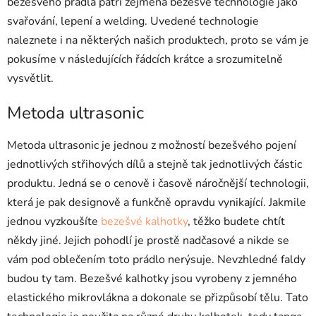
bezešvého prádla patří zejména bezešvé technologie jako
svařování, lepení a welding. Uvedené technologie
naleznete i na některých našich produktech, proto se vám je
pokusíme v následujících řádcích krátce a srozumitelně
vysvětlit.
Metoda ultrasonic
Metoda ultrasonic je jednou z možností bezešvého pojení
jednotlivých střihových dílů a stejně tak jednotlivých částic
produktu. Jedná se o cenově i časově náročnější technologii,
která je pak designově a funkčně opravdu vynikající. Jakmile
jednou vyzkoušíte
bezešvé kalhotky
, těžko budete chtít
někdy jiné. Jejich pohodlí je prostě nadčasové a nikde se
vám pod oblečením toto prádlo nerýsuje. Nevzhledné faldy
budou ty tam. Bezešvé kalhotky jsou vyrobeny z jemného
elastického mikrovlákna a dokonale se přizpůsobí tělu. Tato