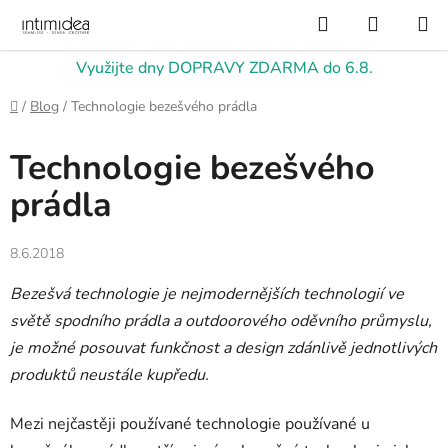
Přejít
Hledat
NÁKUP
na
KOŠÍK
obsah
Využijte dny DOPRAVY ZDARMA do 6.8.
Domů
/
Blog
/
Technologie bezešvého prádla
Technologie bezešvého
prádla
8.6.2018
Bezešvá technologie je nejmodernějších technologií ve
světě spodního prádla a outdoorového oděvního průmyslu,
je možné posouvat funkčnost a design zdánlivě jednotlivých
produktů neustále kupředu.
Mezi nejčastěji používané technologie používané u