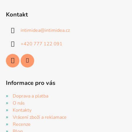
Z
á
Kontakt
p
a
intimidea
@
intimidea.cz
t
í
+420 777 122 091
Informace pro vás
Doprava a platba
O nás
Kontakty
Vrácení zboží a reklamace
Recenze
Blog