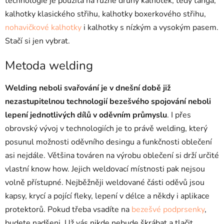
technologie je použita na různé druhy kalhotek, tedy tanga,
kalhotky klasického střihu, kalhotky boxerkového střihu,
nohavičkové kalhotky
i kalhotky s nízkým a vysokým pasem.
Stačí si jen vybrat.
Metoda welding
Welding neboli svařování je v dnešní době již
nezastupitelnou technologií bezešvého spojování neboli
lepení jednotlivých dílů v oděvním průmyslu
. I přes
obrovský vývoj v technologiích je to právě welding, který
posunul možnosti oděvního desingu a funkčnosti oblečení
asi nejdále. Většina továren na výrobu oblečení si drží určité
vlastní know how. Jejich weldovací místnosti pak nejsou
volně přístupné. Nejběžněji weldované části oděvů jsou
kapsy, krycí a pojící fleky, lepení v délce a někdy i aplikace
protektorů. Pokud třeba vsadíte na
bezešvé podprsenky
,
budete nadšeni. Už vás nikde nebude škrábat a tlačit