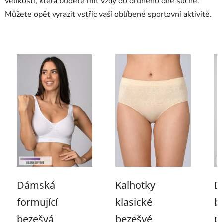
velikostí, která budete mít vždy do druhého dne suché.
Můžete opět vyrazit vstříc vaší oblíbené sportovní aktivitě.