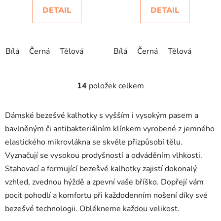
DETAIL
DETAIL
Bílá
Černá
Tělová
Bílá
Černá
Tělová
14
položek celkem
O
v
l
Dámské bezešvé kalhotky s vyšším i vysokým pasem a
á
bavlněným či antibakteriálním klínkem vyrobené z jemného
d
elastického mikrovlákna se skvěle přizpůsobí tělu.
a
c
Vyznačují se vysokou prodyšností a odváděním vlhkosti.
í
Stahovací a formující bezešvé kalhotky zajistí dokonalý
p
vzhled, zvednou hýždě a zpevní vaše bříško. Dopřejí vám
r
pocit pohodlí a komfortu při každodenním nošení díky své
v
bezešvé technologii. Oblékneme každou velikost.
k
y