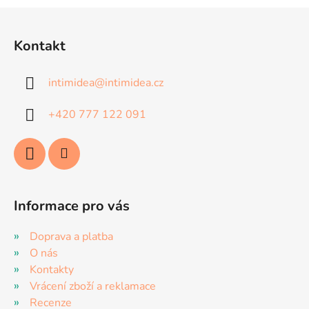
Z
v
ý
á
p
Kontakt
p
i
a
s
intimidea
@
intimidea.cz
t
u
í
+420 777 122 091
Informace pro vás
Doprava a platba
O nás
Kontakty
Vrácení zboží a reklamace
Recenze