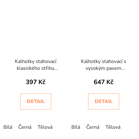
Kalhotky stahovací
Kalhotky stahovací s
klasického střihu
vysokým pasem
bezešvé Slip Silhouette
bezešvé Slip Bodyeffect
397 Kč
647 Kč
Oro
DETAIL
DETAIL
Bílá
Černá
Tělová
Bílá
Černá
Tělová