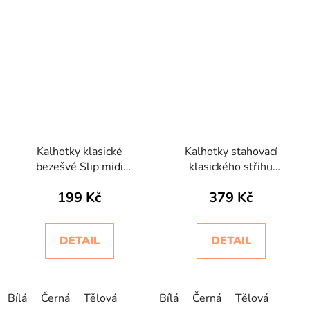
Kalhotky klasické
Kalhotky stahovací
bezešvé Slip midi
klasického střihu
Intimidea
bezešvé ControlBody
199 Kč
379 Kč
Intimidea
DETAIL
DETAIL
Bílá
Černá
Tělová
Bílá
Černá
Tělová