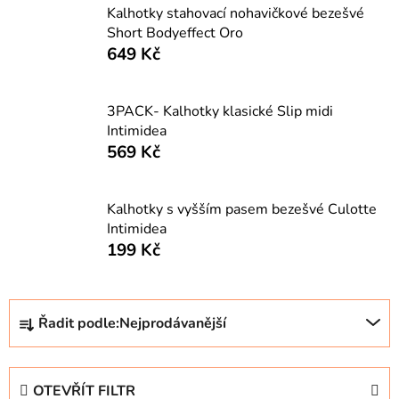
Kalhotky stahovací nohavičkové bezešvé
Short Bodyeffect Oro
649 Kč
3PACK- Kalhotky klasické Slip midi
Intimidea
569 Kč
Kalhotky s vyšším pasem bezešvé Culotte
Intimidea
199 Kč
Ř
Řadit podle:
Nejprodávanější
a
z
e
OTEVŘÍT FILTR