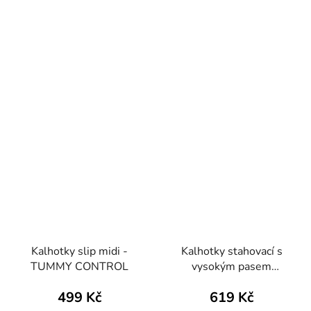
Kalhotky slip midi -
Kalhotky stahovací s
TUMMY CONTROL
vysokým pasem
bezešvé Slip Bodyeffect
499 Kč
619 Kč
Invisibile