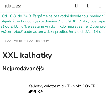
Přejít
Hledat
NÁKUP
na
KOŠÍK
obsah
Od 10.8. do 24.8. čerpáme celozávodní dovolenou, poslední
objednávky budou vyexpedovány 7.8. v 9:00. Vratky posílejte
až od 24.8., dříve zaslané vratky nikdo nepřevezme. Doba pro
vrácení zboží bude automaticky prodloužena o dalších 14 dní.
Domů
/
XXL velikosti
/
XXL kalhotky
XXL kalhotky
Nejprodávanější
Kalhotky culotte midi- TUMMY CONTROL
499 Kč