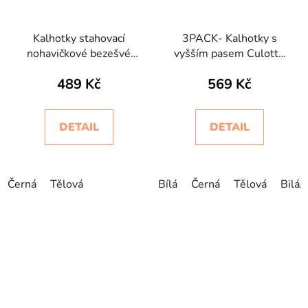
Kalhotky stahovací
3PACK- Kalhotky s
nohavičkové bezešvé
vyšším pasem Culotte
Controlbody Intimidea
Intimidea
489 Kč
569 Kč
DETAIL
DETAIL
Černá
Tělová
Bílá
Černá
Tělová
Bilá/