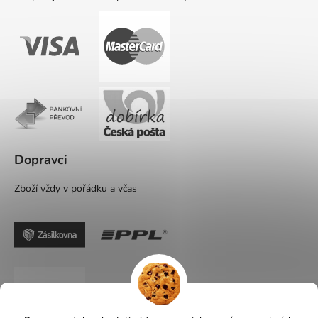
Dopravci
Zboží vždy v pořádku a včas