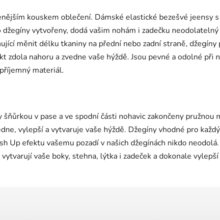
í
p
benějším kouskem oblečení. Dámské elastické bezešvé jeensy s 
r
to džegíny vytvořeny, dodá vašim nohám i zadečku neodolateln
v
k
ující měnit délku tkaniny na přední nebo zadní straně, džegíny
y
ekt zdola nahoru a zvedne vaše hýždě. Jsou pevné a odolné při no
v
 příjemný materiál.
ý
p
i
s
šňůrkou v pase a ve spodní části nohavic zakončeny pružnou ma
u
dne, vylepší a vytvaruje vaše hýždě. Džegíny vhodné pro každý s
Push Up efektu vašemu pozadí v našich džegínách nikdo neodol
ytvarují vaše boky, stehna, lýtka i zadeček a dokonale vylepší