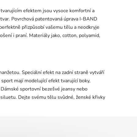
tvarujícím efektem jsou vysoce komfortní a
ý tvar. Povrchová patentovaná úprava I-BAND
 perfektně přizpůsobí vašemu tělu a neodkryje
šení i praní. Materiály jako, cotton, polyamid,
nžetou. Speciální efekt na zadní straně vytváří
port mají modelující efekt tvarující boky,
á. Dámské sportovní bezešvé jeansy nebo
 siluetu. Dejte svému tělu svůdné, ženské křivky