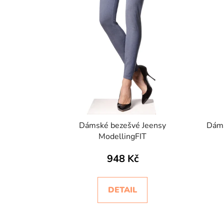
d
u
k
t
ů
Dámské bezešvé Jeensy
Dáms
ModellingFIT
948 Kč
DETAIL