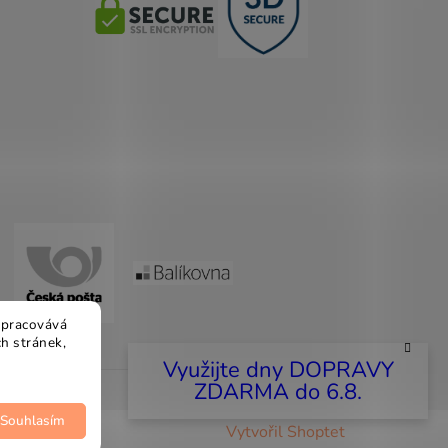
 zpracovává
h stránek,
Využijte dny DOPRAVY
ZDARMA do 6.8.
Souhlasím
Vytvořil Shoptet