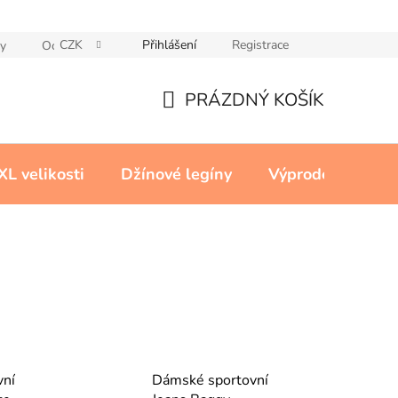
CZK
Přihlášení
Registrace
y
Ochrana osobních údajů
Reklamační řád
Cookies
PRÁZDNÝ KOŠÍK
NÁKUPNÍ
KOŠÍK
XL velikosti
Džínové legíny
Výprodej
Kon
vní
Dámské sportovní