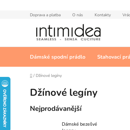
Přejít
na
Doprava a platba
O nás
Kontakty
Vrác
obsah
Dámské spodní prádlo
Stahovací pr
Domů
/
Džínové legíny
Džínové legíny
Nejprodávanější
Dámské bezešvé