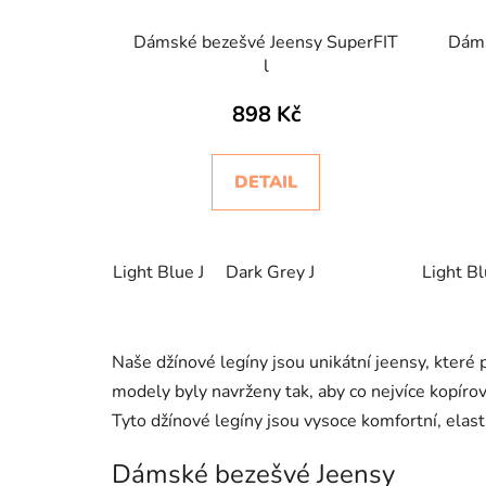
Dámské bezešvé Jeensy SuperFIT
Dáms
l
898 Kč
DETAIL
Light Blue J
Dark Grey J
Light Bl
Naše džínové legíny jsou unikátní jeensy, které 
modely byly navrženy tak, aby co nejvíce kopírov
Tyto džínové legíny jsou vysoce komfortní, elas
Dámské bezešvé Jeensy