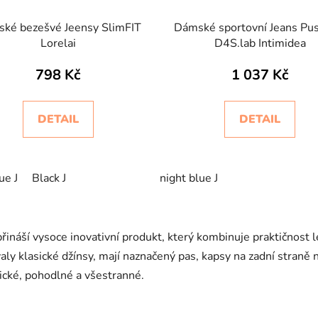
ké bezešvé Jeensy SlimFIT
Dámské sportovní Jeans Pu
Lorelai
D4S.lab Intimidea
798 Kč
1 037 Kč
DETAIL
DETAIL
ue J
Black J
night blue J
O
v
přináší vysoce inovativní produkt, který kombinuje praktičnost
l
á
aly klasické džínsy, mají naznačený pas, kapsy na zadní straně n
d
tické, pohodlné a všestranné.
a
c