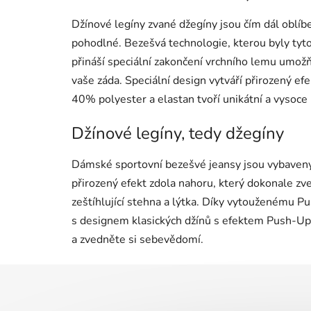
Džínové legíny zvané džegíny jsou čím dál oblí
pohodlné. Bezešvá technologie, kterou byly ty
přináší speciální zakončení vrchního lemu umožň
vaše záda. Speciální design vytváří přirozený ef
40% polyester a elastan tvoří unikátní a vysoce
Džínové legíny, tedy džegíny
Dámské sportovní bezešvé jeansy jsou vybaveny 
přirozený efekt zdola nahoru, který dokonale zve
zeštíhlující stehna a lýtka. Díky vytouženému 
s designem klasických džínů s efektem Push-Up v
a zvedněte si sebevědomí.
Z
á