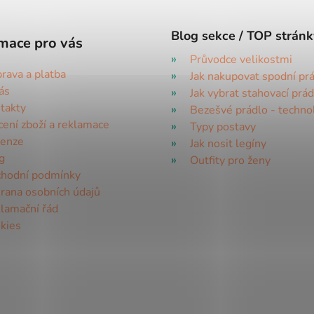
Blog sekce / TOP stránk
mace pro vás
Průvodce velikostmi
rava a platba
Jak nakupovat spodní pr
ás
Jak vybrat stahovací prád
takty
Bezešvé prádlo - techno
cení zboží a reklamace
Typy postavy
enze
Jak nosit legíny
g
Outfity pro ženy
hodní podmínky
rana osobních údajů
lamační řád
kies