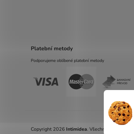
Platební metody
Podporujeme oblíbené platební metody
Copyright 2026
Intimidea
. Všechna práva vyhr