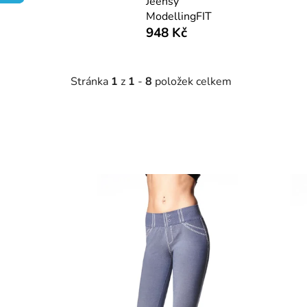
Jeensy
ModellingFIT
948 Kč
Stránka
1
z
1
-
8
položek celkem
V
ý
p
i
s
p
r
o