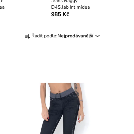
te
Jeans Baggy
ea
D4S.lab Intimidea
985 Kč
Ř
Řadit podle:
Nejprodávanější
a
z
e
n
í
p
r
o
d
u
k
t
ů