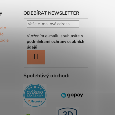
y
ODEBÍRAT NEWSLETTER
ádlo
lo
Vložením e-mailu souhlasíte s
logie
podmínkami ochrany osobních
údajů
PŘIHLÁSIT
SE
Spolehlivý obchod: