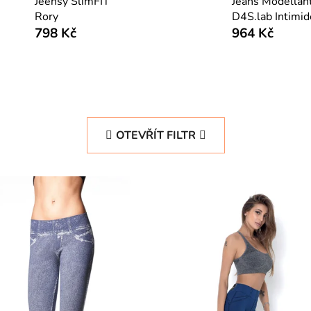
Jeensy SlimFIT
Jeans Modellan
Rory
D4S.lab Intimid
798 Kč
964 Kč
OTEVŘÍT FILTR