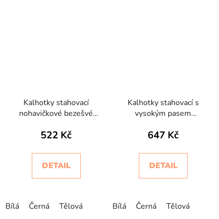
Kalhotky stahovací
Kalhotky stahovací s
nohavičkové bezešvé
vysokým pasem
Short Silhouette
bezešvé Slip Bodyeffect
522 Kč
647 Kč
Intimidea
Oro
DETAIL
DETAIL
Bílá
Černá
Tělová
Bílá
Černá
Tělová