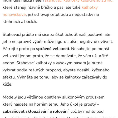
Intimidea nabízí nejen
stahovací kalhotky klasického střihu
,
y
které stahují hlavně bříško a pas, ale také
kalhotky
v
ý
nohavičkové
, jež schovají celulitidu a nedostatky na
p
stehnech a bocích.
i
s
Stahovací prádlo má sice za úkol lichotit naší postavě, ale
u
jeho nesprávný výběr může figuru spíše negativně ovlivnit.
Pátrejte proto po
správné velikosti
. Nesahejte po menší
velikosti jenom proto, že se domníváte, že vám už určitě
sedne. Stahovací kalhotky s vysokým pasem je nutné
vybírat podle reálných proporcí, abyste dosáhli kýženého
efektu. Vyhněte se tomu, aby se kalhotky zařezávaly do
kůže.
Modely jsou většinou opatřeny silikonovým proužkem,
který najdete na horním lemu. Jeho úkol je prostý –
zabraňovat sklouzávání a rolování
, což by mohlo pod