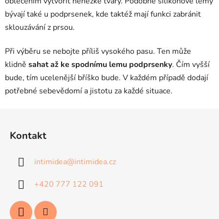
oblečením vytvořit nehezké tvary. Podobné silikonové lemy
bývají také u podprsenek, kde taktéž mají funkci zabránit
sklouzávání z prsou.
Při výběru se nebojte příliš vysokého pasu. Ten může
klidně
sahat až ke spodnímu lemu podprsenky
. Čím vyšší
bude, tím ucelenější bříško bude. V každém případě dodají
potřebné sebevědomí a jistotu za každé situace.
Z
á
Kontakt
p
a
intimidea
@
intimidea.cz
t
í
+420 777 122 091