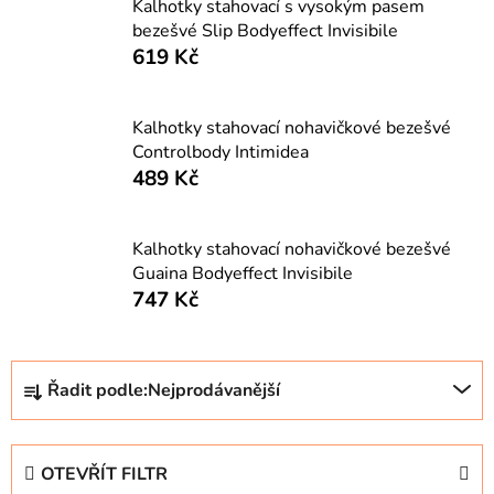
Kalhotky stahovací s vysokým pasem
bezešvé Slip Bodyeffect Invisibile
619 Kč
Kalhotky stahovací nohavičkové bezešvé
Controlbody Intimidea
489 Kč
Kalhotky stahovací nohavičkové bezešvé
Guaina Bodyeffect Invisibile
747 Kč
Ř
Řadit podle:
Nejprodávanější
a
z
e
OTEVŘÍT FILTR
n