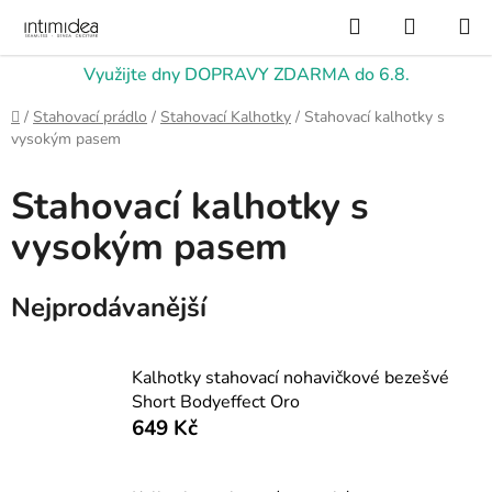
Přejít
Hledat
NÁKUP
na
KOŠÍK
obsah
Využijte dny DOPRAVY ZDARMA do 6.8.
Domů
/
Stahovací prádlo
/
Stahovací Kalhotky
/
Stahovací kalhotky s
vysokým pasem
Stahovací kalhotky s
vysokým pasem
Nejprodávanější
Kalhotky stahovací nohavičkové bezešvé
Short Bodyeffect Oro
649 Kč