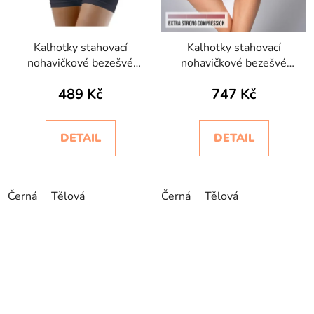
Kalhotky stahovací
Kalhotky stahovací
nohavičkové bezešvé
nohavičkové bezešvé
Controlbody Intimidea
Guaina Bodyeffect
489 Kč
747 Kč
Invisibile
DETAIL
DETAIL
Černá
Tělová
Černá
Tělová