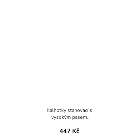
Kalhotky stahovací s
vysokým pasem
bezešvé Slip Bodyeffect
447 Kč
Eco