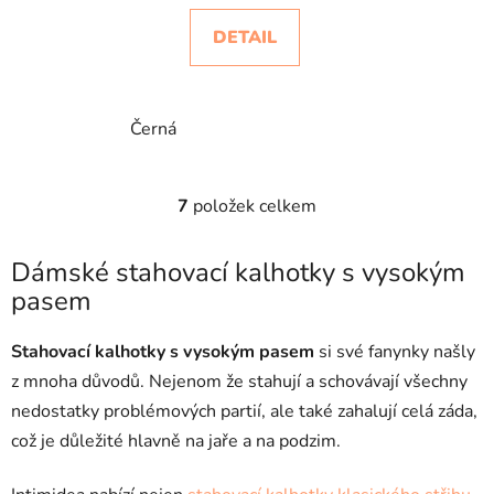
DETAIL
Černá
7
položek celkem
O
v
l
Dámské stahovací kalhotky s vysokým
á
pasem
d
a
Stahovací kalhotky s vysokým pasem
si své fanynky našly
c
z mnoha důvodů. Nejenom že stahují a schovávají všechny
í
p
nedostatky problémových partií, ale také zahalují celá záda,
r
což je důležité hlavně na jaře a na podzim.
v
k