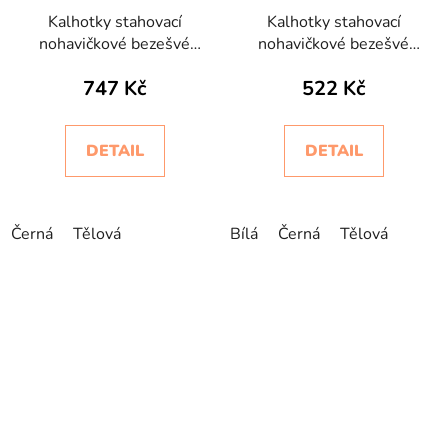
Kalhotky stahovací
Kalhotky stahovací
nohavičkové bezešvé
nohavičkové bezešvé
Guaina Bodyeffect
Short Silhouette
747 Kč
522 Kč
Invisibile
Intimidea
DETAIL
DETAIL
Černá
Tělová
Bílá
Černá
Tělová