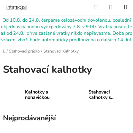
Přejít
Hledat
NÁKUP
na
KOŠÍK
obsah
Od 10.8. do 24.8. čerpáme celozávodní dovolenou, poslední
objednávky budou vyexpedovány 7.8. v 9:00. Vratky posílejte
až od 24.8., dříve zaslané vratky nikdo nepřevezme. Doba pro
vrácení zboží bude automaticky prodloužena o dalších 14 dní.
Domů
/
Stahovací prádlo
/
Stahovací Kalhotky
Stahovací kalhotky
Kalhotky s
Stahovací
nohavičkou
kalhotky s
vysokým
pasem
Nejprodávanější