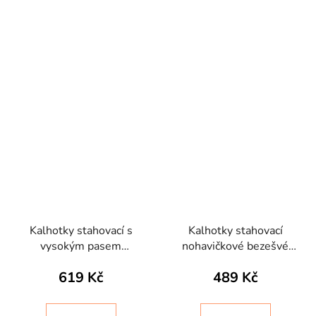
Kalhotky stahovací s
Kalhotky stahovací
vysokým pasem
nohavičkové bezešvé
bezešvé Slip Bodyeffect
Controlbody Intimidea
619 Kč
489 Kč
Invisibile