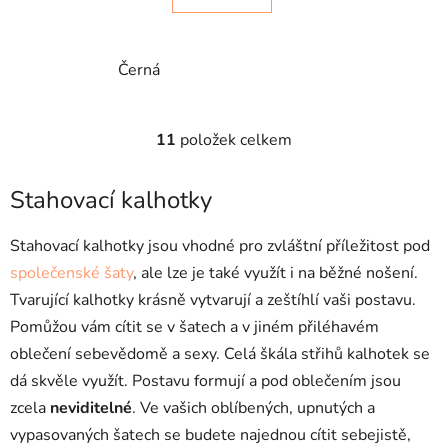
Černá
11
položek celkem
O
v
l
Stahovací kalhotky
á
d
Stahovací kalhotky jsou vhodné pro zvláštní příležitost pod
a
společenské šaty
, ale lze je také využít i na běžné nošení.
c
Tvarující kalhotky krásně vytvarují a zeštíhlí vaši postavu.
í
p
Pomůžou vám cítit se v šatech a v jiném přiléhavém
r
oblečení sebevědomě a sexy. Celá škála střihů kalhotek se
v
dá skvěle využít. Postavu formují a pod oblečením jsou
k
zcela
neviditeln
é
. Ve vašich oblíbených, upnutých a
y
v
vypasovaných šatech se budete najednou cítit sebejistě,