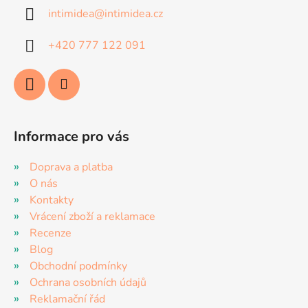
a
intimidea
@
intimidea.cz
t
í
+420 777 122 091
Informace pro vás
Doprava a platba
O nás
Kontakty
Vrácení zboží a reklamace
Recenze
Blog
Obchodní podmínky
Ochrana osobních údajů
Reklamační řád