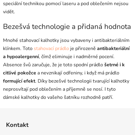
speciální technikou pomocí laseru a pod oblečením nejsou
vidět.
Bezešvá technologie a přidaná hodnota
Mnohé stahovací kalhotky jsou vybaveny i antibakteriálním
klínkem. Toto
stahovací prádlo
je přirozeně
antibakteriální
a hypoalergenní
, čímž eliminuje i nadměrné pocení.
Absence švů zaručuje, že je toto spodní prádlo
šetrné i k
citlivé pokožce
a nevznikají odřeniny, i když má prádlo
formující efekt
. Díky bezešvé technologii tvarující kalhotky
neprosvítají pod oblečením a příjemně se nosí. I tyto
dámské kalhotky do vašeho šatníku rozhodně patří.
Z
á
Kontakt
p