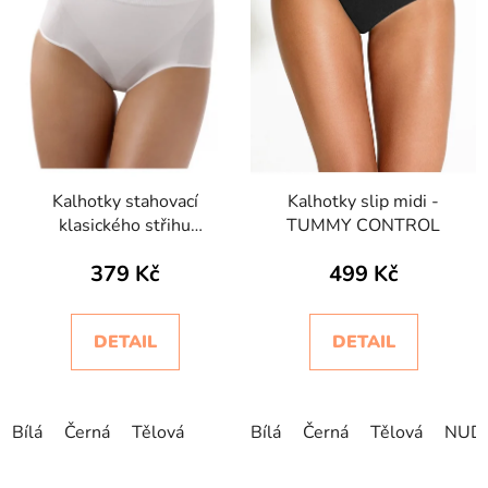
Kalhotky stahovací
Kalhotky slip midi -
klasického střihu
TUMMY CONTROL
bezešvé ControlBody
379 Kč
499 Kč
Intimidea
DETAIL
DETAIL
Bílá
Černá
Tělová
Bílá
Černá
Tělová
NUD