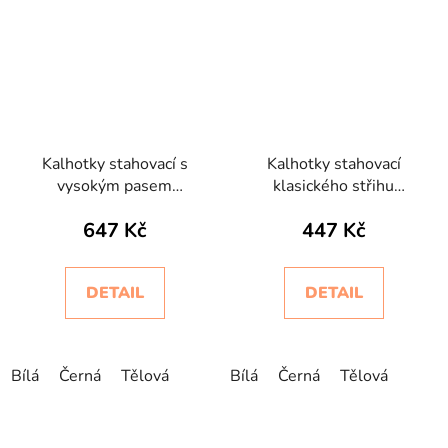
Kalhotky stahovací s
Kalhotky stahovací
vysokým pasem
klasického střihu
bezešvé Slip Bodyeffect
bezešvé Slip Bodyeffect
647 Kč
447 Kč
Oro
Eco
DETAIL
DETAIL
Bílá
Černá
Tělová
Bílá
Černá
Tělová