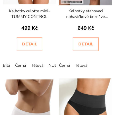
ů
Kalhotky culotte midi-
Kalhotky stahovací
TUMMY CONTROL
nohavičkové bezešvé
Short Bodyeffect Oro
499 Kč
649 Kč
DETAIL
DETAIL
Bílá
Černá
Tělová
NUDE
Černá
Tělová