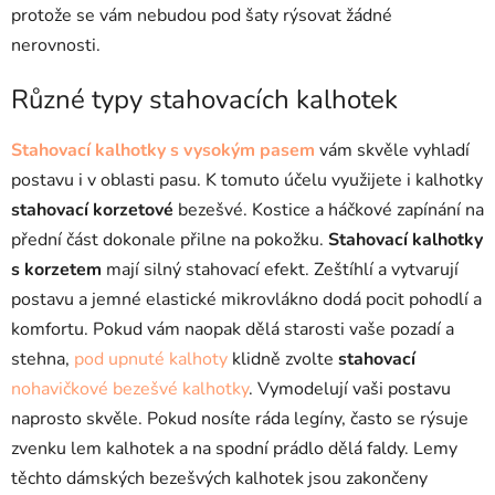
ý
protože se vám nebudou pod šaty rýsovat žádné
p
nerovnosti.
i
s
Různé typy stahovacích kalhotek
u
Stahovací kalhotky s vysokým pasem
vám skvěle vyhladí
postavu i v oblasti pasu. K tomuto účelu využijete i kalhotky
stahovací korzetové
bezešvé. Kostice a háčkové zapínání na
přední část dokonale přilne na pokožku.
Stahovací kalhotky
s korzetem
mají silný stahovací efekt. Zeštíhlí a vytvarují
postavu a jemné elastické mikrovlákno dodá pocit pohodlí a
komfortu. Pokud vám naopak dělá starosti vaše pozadí a
stehna,
pod upnuté
kalhoty
klidně zvolte
stahovací
nohavičkové
bezešvé kalhotky
. Vymodelují vaši postavu
naprosto skvěle. Pokud nosíte ráda
legíny
, často se rýsuje
zvenku lem kalhotek a na spodní prádlo dělá faldy. Lemy
těchto dámských bezešvých kalhotek jsou zakončeny