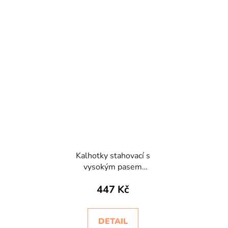
Kalhotky stahovací s
vysokým pasem
bezešvé Slip Bodyeffect
447 Kč
Eco
DETAIL