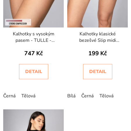
Kalhotky s vysokým
Kalhotky klasické
pasem - TULLE -
bezešvé Slip midi
BODYEFFECT STRONG
Intimidea
747 Kč
199 Kč
COMPRESSION
DETAIL
DETAIL
Černá
Tělová
Bílá
Černá
Tělová