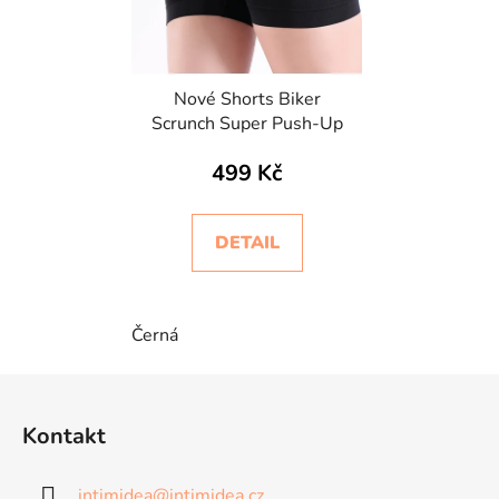
Nové Shorts Biker
Scrunch Super Push-Up
499 Kč
DETAIL
Černá
Z
á
Kontakt
p
a
intimidea
@
intimidea.cz