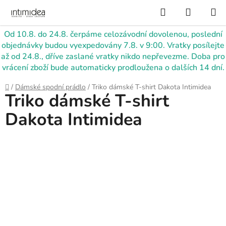
Přejít
Hledat
NÁKUP
na
KOŠÍK
obsah
Od 10.8. do 24.8. čerpáme celozávodní dovolenou, poslední
objednávky budou vyexpedovány 7.8. v 9:00. Vratky posílejte
až od 24.8., dříve zaslané vratky nikdo nepřevezme. Doba pro
vrácení zboží bude automaticky prodloužena o dalších 14 dní.
Domů
/
Dámské spodní prádlo
/
Triko dámské T-shirt Dakota Intimidea
Triko dámské T-shirt
Dakota Intimidea