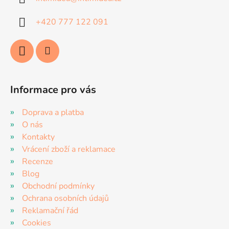
t
í
+420 777 122 091
Informace pro vás
Doprava a platba
O nás
Kontakty
Vrácení zboží a reklamace
Recenze
Blog
Obchodní podmínky
Ochrana osobních údajů
Reklamační řád
Cookies