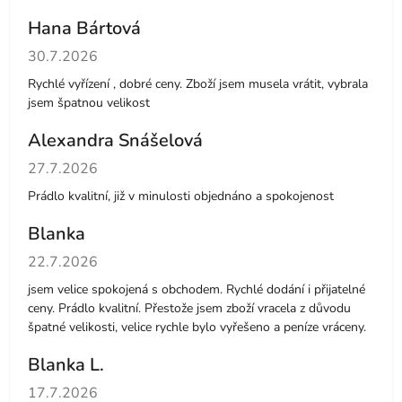
Hana Bártová
Hodnocení obchodu je 4 z 5 hvězdiček.
30.7.2026
Rychlé vyřízení , dobré ceny. Zboží jsem musela vrátit, vybrala
jsem špatnou velikost
Alexandra Snášelová
Hodnocení obchodu je 5 z 5 hvězdiček.
27.7.2026
Prádlo kvalitní, již v minulosti objednáno a spokojenost
Blanka
Hodnocení obchodu je 5 z 5 hvězdiček.
22.7.2026
jsem velice spokojená s obchodem. Rychlé dodání i přijatelné
ceny. Prádlo kvalitní. Přestože jsem zboží vracela z důvodu
špatné velikosti, velice rychle bylo vyřešeno a peníze vráceny.
Blanka L.
Hodnocení obchodu je 5 z 5 hvězdiček.
17.7.2026