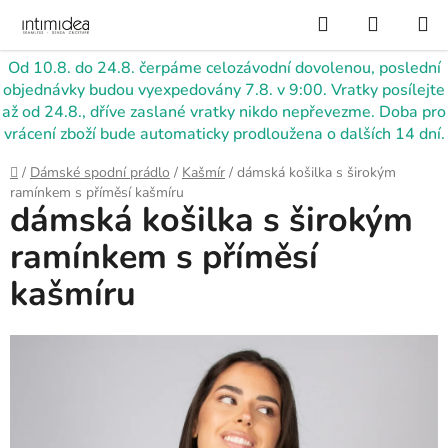
Přejít
Hledat
NÁKUP
na
KOŠÍK
obsah
Od 10.8. do 24.8. čerpáme celozávodní dovolenou, poslední
objednávky budou vyexpedovány 7.8. v 9:00. Vratky posílejte
až od 24.8., dříve zaslané vratky nikdo nepřevezme. Doba pro
vrácení zboží bude automaticky prodloužena o dalších 14 dní.
Domů
/
Dámské spodní prádlo
/
Kašmír
/
dámská košilka s širokým
ramínkem s příměsí kašmíru
dámská košilka s širokým
ramínkem s příměsí
kašmíru