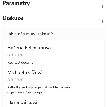
Parametry
Diskuze
Božena Felcmanova
Hodnocení obchodu je 5 z 5 hvězdiček.
8.8.2026
Rychlost dodani .
Michaela Čížová
Hodnocení obchodu je 5 z 5 hvězdiček.
8.8.2026
Kalhotky sedí, spokojenost, rychle vyřízeni
objednávky.Doporučuju
Hana Bártová