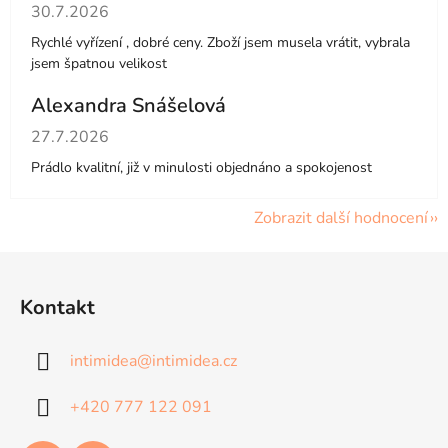
Hodnocení obchodu je 4 z 5 hvězdiček.
30.7.2026
Rychlé vyřízení , dobré ceny. Zboží jsem musela vrátit, vybrala
jsem špatnou velikost
Alexandra Snášelová
Hodnocení obchodu je 5 z 5 hvězdiček.
27.7.2026
Prádlo kvalitní, již v minulosti objednáno a spokojenost
Zobrazit další hodnocení
Z
á
Kontakt
p
a
intimidea
@
intimidea.cz
t
í
+420 777 122 091