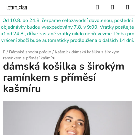
Přejít
Hledat
NÁKUP
na
KOŠÍK
obsah
Od 10.8. do 24.8. čerpáme celozávodní dovolenou, poslední
objednávky budou vyexpedovány 7.8. v 9:00. Vratky posílejte
až od 24.8., dříve zaslané vratky nikdo nepřevezme. Doba pro
vrácení zboží bude automaticky prodloužena o dalších 14 dní.
Domů
/
Dámské spodní prádlo
/
Kašmír
/
dámská košilka s širokým
ramínkem s příměsí kašmíru
dámská košilka s širokým
ramínkem s příměsí
kašmíru