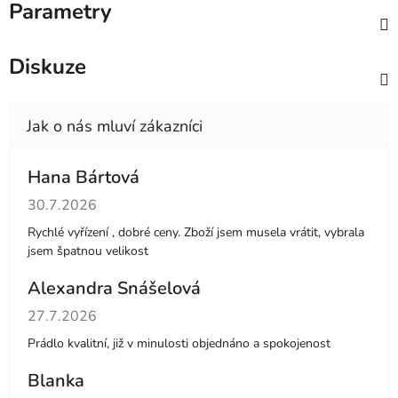
Parametry
Diskuze
Hana Bártová
Hodnocení obchodu je 4 z 5 hvězdiček.
30.7.2026
Rychlé vyřízení , dobré ceny. Zboží jsem musela vrátit, vybrala
jsem špatnou velikost
Alexandra Snášelová
Hodnocení obchodu je 5 z 5 hvězdiček.
27.7.2026
Prádlo kvalitní, již v minulosti objednáno a spokojenost
Blanka