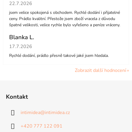
Hodnocení obchodu je 5 z 5 hvězdiček.
22.7.2026
jsem velice spokojená s obchodem. Rychlé dodání i přijatelné
ceny. Prádlo kvalitní. Přestože jsem zboží vracela z důvodu
špatné velikosti, velice rychle bylo vyřešeno a peníze vráceny.
Blanka L.
Hodnocení obchodu je 5 z 5 hvězdiček.
17.7.2026
Rychlé dodání, prádlo přesně takové jaké jsem hledala.
Zobrazit další hodnocení
Z
á
Kontakt
p
a
intimidea
@
intimidea.cz
t
í
+420 777 122 091