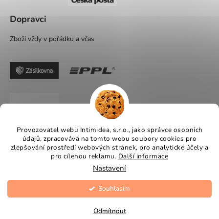
Dopravci
Zboží vždy v pořádku a včas
Provozovatel webu Intimidea, s.r.o., jako správce osobních
údajů, zpracovává na tomto webu soubory cookies pro
zlepšování prostředí webových stránek, pro analytické účely a
pro cílenou reklamu.
Další informace
Nastavení
Souhlasím
Vytvořil Shoptet
Copyright 2026
Intimidea
. Všechna práva vyhrazena.
Odmítnout
Upravit nastavení cookies