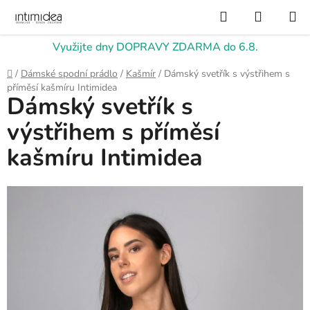
Přejít
Hledat
NÁKUP
na
KOŠÍK
obsah
Využijte dny DOPRAVY ZDARMA do 6.8.
Domů
/
Dámské spodní prádlo
/
Kašmír
/
Dámský svetřík s výstřihem s
příměsí kašmíru Intimidea
Dámský svetřík s
výstřihem s příměsí
kašmíru Intimidea