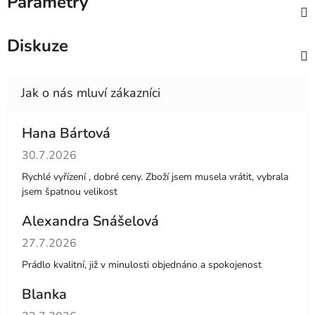
Parametry
Diskuze
Hana Bártová
Hodnocení obchodu je 4 z 5 hvězdiček.
30.7.2026
Rychlé vyřízení , dobré ceny. Zboží jsem musela vrátit, vybrala
jsem špatnou velikost
Alexandra Snášelová
Hodnocení obchodu je 5 z 5 hvězdiček.
27.7.2026
Prádlo kvalitní, již v minulosti objednáno a spokojenost
Blanka
Hodnocení obchodu je 5 z 5 hvězdiček.