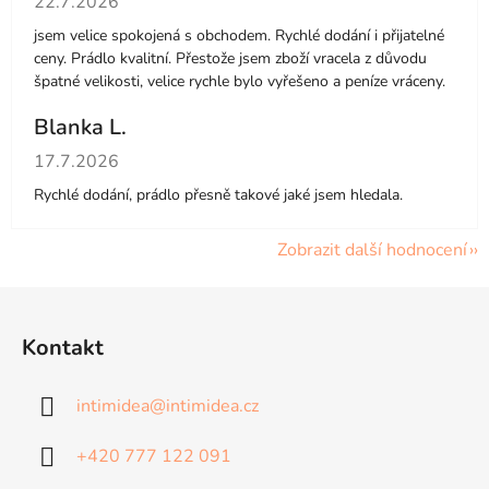
22.7.2026
jsem velice spokojená s obchodem. Rychlé dodání i přijatelné
ceny. Prádlo kvalitní. Přestože jsem zboží vracela z důvodu
špatné velikosti, velice rychle bylo vyřešeno a peníze vráceny.
Blanka L.
Hodnocení obchodu je 5 z 5 hvězdiček.
17.7.2026
Rychlé dodání, prádlo přesně takové jaké jsem hledala.
Zobrazit další hodnocení
Z
á
Kontakt
p
a
intimidea
@
intimidea.cz
t
í
+420 777 122 091