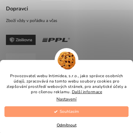
Dopravci
Zboží vždy v pořádku a včas
Provozovatel webu Intimidea, s.r.o., jako správce osobních
údajů, zpracovává na tomto webu soubory cookies pro
zlepšování prostředí webových stránek, pro analytické účely a
pro cílenou reklamu.
Další informace
Nastavení
Využijte dny DOPRAVY
Souhlasím
Vytvořil Shoptet
ZDARMA do 6.8.
Copyright 2026
Intimidea
. Všechna práva vyhrazena.
Odmítnout
Upravit nastavení cookies