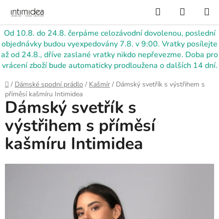
Přejít
Hledat
NÁKUP
na
KOŠÍK
obsah
Od 10.8. do 24.8. čerpáme celozávodní dovolenou, poslední
objednávky budou vyexpedovány 7.8. v 9:00. Vratky posílejte
až od 24.8., dříve zaslané vratky nikdo nepřevezme. Doba pro
vrácení zboží bude automaticky prodloužena o dalších 14 dní.
Domů
/
Dámské spodní prádlo
/
Kašmír
/
Dámský svetřík s výstřihem s
příměsí kašmíru Intimidea
Dámský svetřík s
výstřihem s příměsí
kašmíru Intimidea