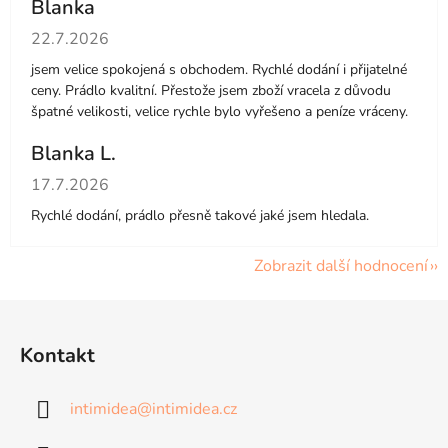
Blanka
Hodnocení obchodu je 5 z 5 hvězdiček.
22.7.2026
jsem velice spokojená s obchodem. Rychlé dodání i přijatelné
ceny. Prádlo kvalitní. Přestože jsem zboží vracela z důvodu
špatné velikosti, velice rychle bylo vyřešeno a peníze vráceny.
Blanka L.
Hodnocení obchodu je 5 z 5 hvězdiček.
17.7.2026
Rychlé dodání, prádlo přesně takové jaké jsem hledala.
Zobrazit další hodnocení
Z
á
Kontakt
p
a
intimidea
@
intimidea.cz
t
í