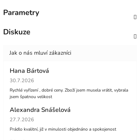
Parametry
Diskuze
Hana Bártová
Hodnocení obchodu je 4 z 5 hvězdiček.
30.7.2026
Rychlé vyřízení , dobré ceny. Zboží jsem musela vrátit, vybrala
jsem špatnou velikost
Alexandra Snášelová
Hodnocení obchodu je 5 z 5 hvězdiček.
27.7.2026
Prádlo kvalitní, již v minulosti objednáno a spokojenost