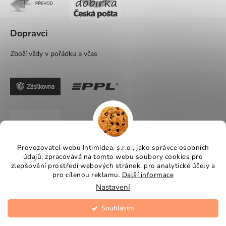
Dopravci
Zboží vždy v pořádku a včas
Provozovatel webu Intimidea, s.r.o., jako správce osobních
údajů, zpracovává na tomto webu soubory cookies pro
zlepšování prostředí webových stránek, pro analytické účely a
pro cílenou reklamu.
Další informace
Nastavení
Souhlasím
Vytvořil Shoptet
Copyright 2026
Intimidea
. Všechna práva vyhrazena.