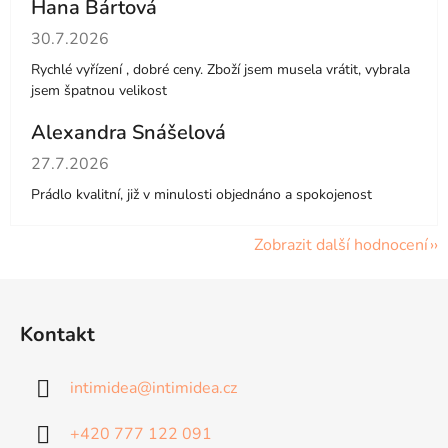
Hana Bártová
Hodnocení obchodu je 4 z 5 hvězdiček.
30.7.2026
Rychlé vyřízení , dobré ceny. Zboží jsem musela vrátit, vybrala
jsem špatnou velikost
Alexandra Snášelová
Hodnocení obchodu je 5 z 5 hvězdiček.
27.7.2026
Prádlo kvalitní, již v minulosti objednáno a spokojenost
Zobrazit další hodnocení
Z
á
Kontakt
p
a
intimidea
@
intimidea.cz
t
í
+420 777 122 091