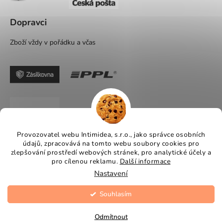
Dopravci
Zboží vždy v pořádku a včas
Provozovatel webu Intimidea, s.r.o., jako správce osobních
údajů, zpracovává na tomto webu soubory cookies pro
zlepšování prostředí webových stránek, pro analytické účely a
pro cílenou reklamu.
Další informace
Nastavení
Souhlasím
Vytvořil Shoptet
Copyright 2026
Intimidea
. Všechna práva vyhrazena.
Odmítnout