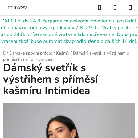
Přejít
Hledat
NÁKUP
na
KOŠÍK
obsah
Od 10.8. do 24.8. čerpáme celozávodní dovolenou, poslední
objednávky budou vyexpedovány 7.8. v 9:00. Vratky posílejte
až od 24.8., dříve zaslané vratky nikdo nepřevezme. Doba pro
vrácení zboží bude automaticky prodloužena o dalších 14 dní.
Domů
/
Dámské spodní prádlo
/
Kašmír
/
Dámský svetřík s výstřihem s
příměsí kašmíru Intimidea
Dámský svetřík s
výstřihem s příměsí
kašmíru Intimidea