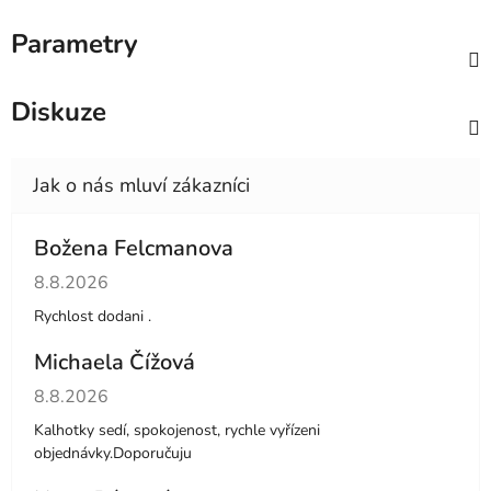
Parametry
Diskuze
Božena Felcmanova
Hodnocení obchodu je 5 z 5 hvězdiček.
8.8.2026
Rychlost dodani .
Michaela Čížová
Hodnocení obchodu je 5 z 5 hvězdiček.
8.8.2026
Kalhotky sedí, spokojenost, rychle vyřízeni
objednávky.Doporučuju