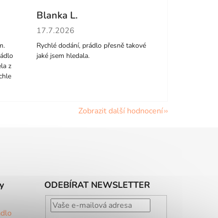
Blanka L.
hvězdiček.
Hodnocení obchodu je 5 z 5 hvězdiček.
17.7.2026
m.
Rychlé dodání, prádlo přesně takové
rádlo
jaké jsem hledala.
la z
chle
Zobrazit další hodnocení
y
ODEBÍRAT NEWSLETTER
ádlo