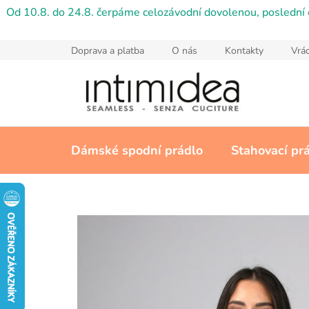
Přejít
Od 10.8. do 24.8. čerpáme celozávodní dovolenou, poslední 
na
obsah
Doprava a platba
O nás
Kontakty
Vrác
Dámské spodní prádlo
Stahovací pr