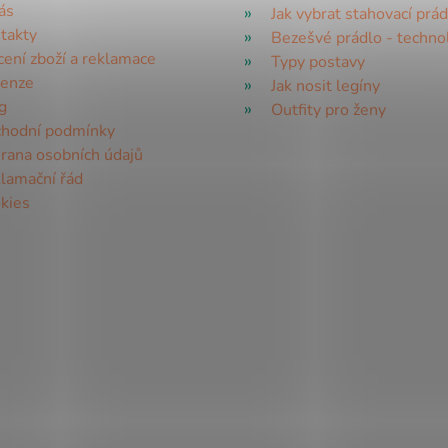
ás
Jak vybrat stahovací prád
takty
Bezešvé prádlo - techno
cení zboží a reklamace
Typy postavy
enze
Jak nosit legíny
g
Outfity pro ženy
hodní podmínky
rana osobních údajů
lamační řád
kies