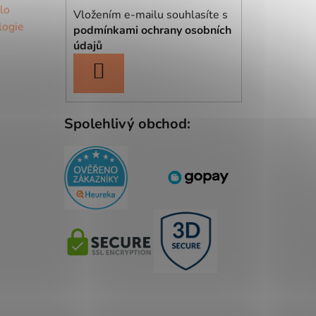
lo
Vložením e-mailu souhlasíte s
logie
podmínkami ochrany osobních
údajů
PŘIHLÁSIT
SE
Spolehlivý obchod: