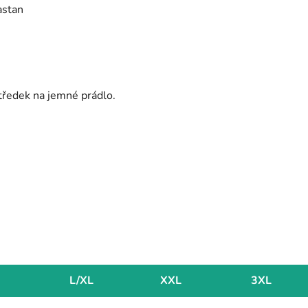
astan
tředek na jemné prádlo.
L/XL
XXL
3XL