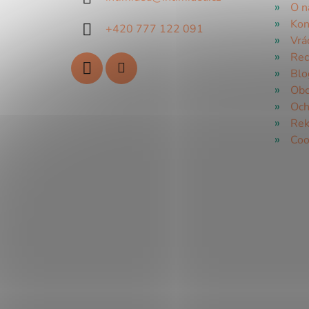
O n
Kon
+420 777 122 091
Vrá
Rec
Blo
Obc
Och
Rek
Coo