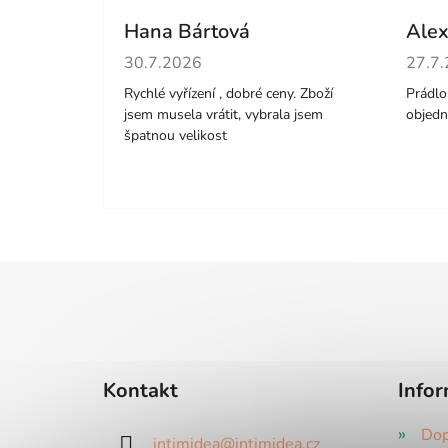
Hana Bártová
Alex
Hodnocení obchodu je 4 z 5 hvězdiček.
Hodno
30.7.2026
27.7
Rychlé vyřízení , dobré ceny. Zboží
Prádlo 
jsem musela vrátit, vybrala jsem
objedn
špatnou velikost
Z
á
p
a
Kontakt
Infor
t
í
Dop
intimidea
@
intimidea.cz