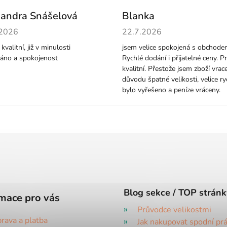
andra Snášelová
Blanka
cení obchodu je 5 z 5 hvězdiček.
Hodnocení obchodu je 5 z 5 
.2026
22.7.2026
kvalitní, již v minulosti
jsem velice spokojená s obchode
áno a spokojenost
Rychlé dodání i přijatelné ceny. P
kvalitní. Přestože jsem zboží vrace
důvodu špatné velikosti, velice ry
bylo vyřešeno a peníze vráceny.
Blog sekce / TOP stránk
mace pro vás
Průvodce velikostmi
rava a platba
Jak nakupovat spodní pr