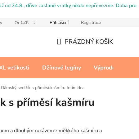
ž od 24.8., dříve zaslané vratky nikdo nepřevezme. Doba pro
CZK
Přihlášení
Registrace
y
Ochrana osobních údajů
Reklamační řád
Cookies
PRÁZDNÝ KOŠÍK
NÁKUPNÍ
KOŠÍK
XL velikosti
Džínové legíny
Výprodej
Kon
Dámský svetřík s příměsí kašmíru Intimidea
k s příměsí kašmíru
řihem a dlouhým rukávem z měkkého kašmíru a