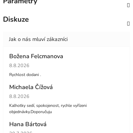
Parametry
Diskuze
Božena Felcmanova
Hodnocení obchodu je 5 z 5 hvězdiček.
8.8.2026
Rychlost dodani .
Michaela Čížová
Hodnocení obchodu je 5 z 5 hvězdiček.
8.8.2026
Kalhotky sedí, spokojenost, rychle vyřízeni
objednávky.Doporučuju
Hana Bártová
Hodnocení obchodu je 4 z 5 hvězdiček.