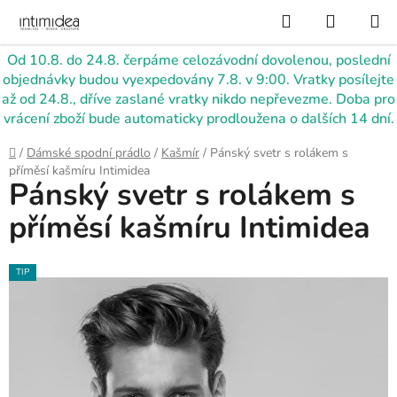
Přejít
Hledat
NÁKUP
na
KOŠÍK
obsah
Od 10.8. do 24.8. čerpáme celozávodní dovolenou, poslední
objednávky budou vyexpedovány 7.8. v 9:00. Vratky posílejte
až od 24.8., dříve zaslané vratky nikdo nepřevezme. Doba pro
vrácení zboží bude automaticky prodloužena o dalších 14 dní.
Domů
/
Dámské spodní prádlo
/
Kašmír
/
Pánský svetr s rolákem s
příměsí kašmíru Intimidea
Pánský svetr s rolákem s
příměsí kašmíru Intimidea
TIP