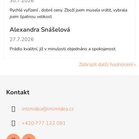
30.7.2026
Rychlé vyřízení , dobré ceny. Zboží jsem musela vrátit, vybrala
jsem špatnou velikost
Alexandra Snášelová
Hodnocení obchodu je 5 z 5 hvězdiček.
27.7.2026
Prádlo kvalitní, již v minulosti objednáno a spokojenost
Zobrazit další hodnocení
Z
á
Kontakt
p
a
intimidea
@
intimidea.cz
t
í
+420 777 122 091