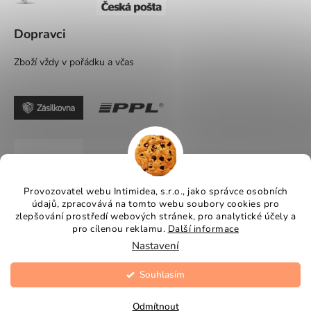
Dopravci
Zboží vždy v pořádku a včas
Provozovatel webu Intimidea, s.r.o., jako správce osobních
údajů, zpracovává na tomto webu soubory cookies pro
zlepšování prostředí webových stránek, pro analytické účely a
pro cílenou reklamu.
Další informace
Nastavení
Souhlasím
Vytvořil Shoptet
Copyright 2026
Intimidea
. Všechna práva vyhrazena.
Odmítnout