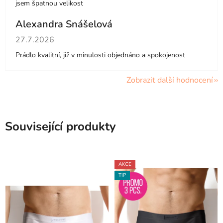
jsem špatnou velikost
Alexandra Snášelová
Hodnocení obchodu je 5 z 5 hvězdiček.
27.7.2026
Prádlo kvalitní, již v minulosti objednáno a spokojenost
Zobrazit další hodnocení
Související produkty
AKCE
TIP