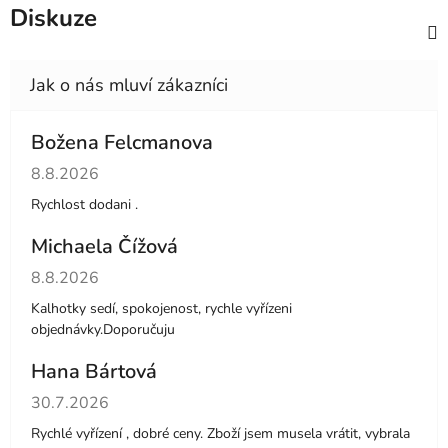
Diskuze
Božena Felcmanova
Hodnocení obchodu je 5 z 5 hvězdiček.
8.8.2026
Rychlost dodani .
Michaela Čížová
Hodnocení obchodu je 5 z 5 hvězdiček.
8.8.2026
Kalhotky sedí, spokojenost, rychle vyřízeni
objednávky.Doporučuju
Hana Bártová
Hodnocení obchodu je 4 z 5 hvězdiček.
30.7.2026
Rychlé vyřízení , dobré ceny. Zboží jsem musela vrátit, vybrala