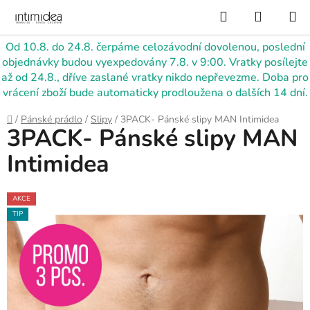
Přejít
Hledat
NÁKUP
na
KOŠÍK
obsah
Od 10.8. do 24.8. čerpáme celozávodní dovolenou, poslední
objednávky budou vyexpedovány 7.8. v 9:00. Vratky posílejte
až od 24.8., dříve zaslané vratky nikdo nepřevezme. Doba pro
vrácení zboží bude automaticky prodloužena o dalších 14 dní.
Domů
/
Pánské prádlo
/
Slipy
/
3PACK- Pánské slipy MAN Intimidea
3PACK- Pánské slipy MAN
Intimidea
AKCE
TIP