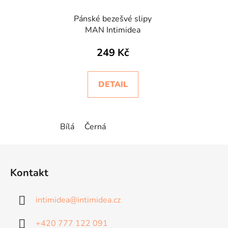
Pánské bezešvé slipy
MAN Intimidea
249 Kč
DETAIL
Bílá
Černá
Z
á
Kontakt
p
a
intimidea
@
intimidea.cz
t
í
+420 777 122 091