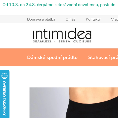
Přejít
Od 10.8. do 24.8. čerpáme celozávodní dovolenou, poslední 
na
obsah
Doprava a platba
O nás
Kontakty
Vrác
Dámské spodní prádlo
Stahovací pr