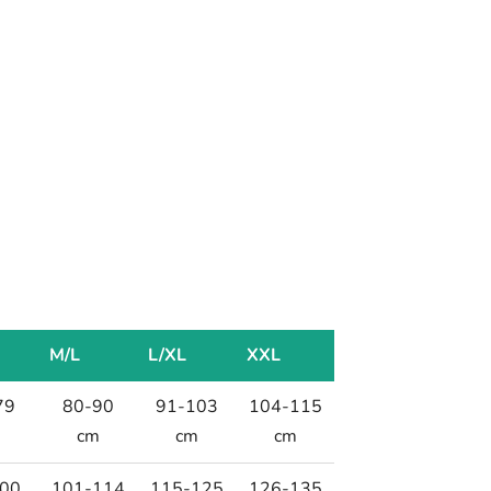
M/L
L/XL
XXL
79
80-90
91-103
104-115
m
cm
cm
cm
00
101-114
115-125
126-135