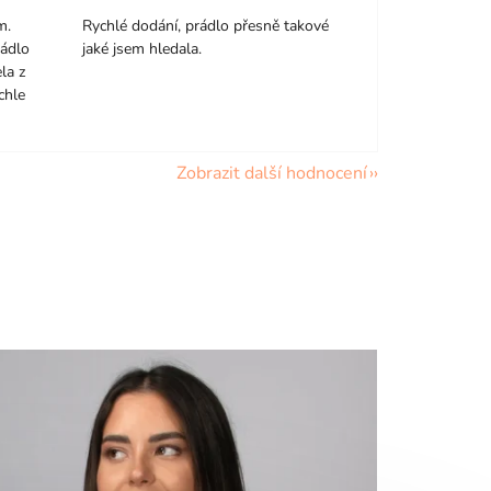
m.
Rychlé dodání, prádlo přesně takové
rádlo
jaké jsem hledala.
la z
chle
Zobrazit další hodnocení