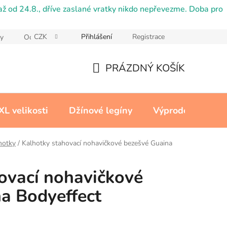
ž od 24.8., dříve zaslané vratky nikdo nepřevezme. Doba pro
CZK
Přihlášení
Registrace
y
Ochrana osobních údajů
Reklamační řád
Cookies
PRÁZDNÝ KOŠÍK
NÁKUPNÍ
KOŠÍK
XL velikosti
Džínové legíny
Výprodej
Kon
hotky
/
Kalhotky stahovací nohavičkové bezešvé Guaina
ovací nohavičkové
a Bodyeffect