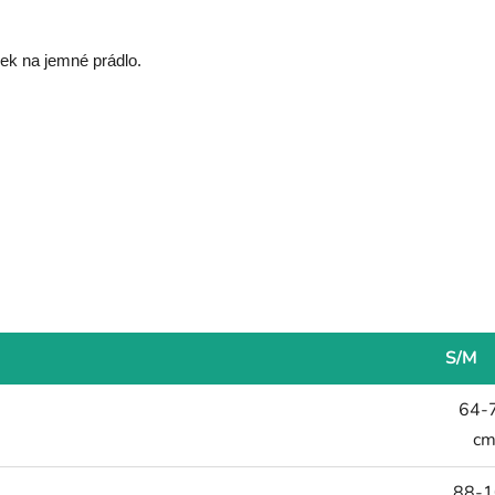
dek na jemné prádlo.
S/M
64-
c
88-1