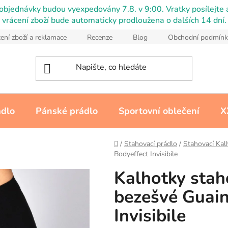
objednávky budou vyexpedovány 7.8. v 9:00. Vratky posílejte a
vrácení zboží bude automaticky prodloužena o dalších 14 dní.
ení zboží a reklamace
Recenze
Blog
Obchodní podmínk
ádlo
Pánské prádlo
Sportovní oblečení
X
Domů
/
Stahovací prádlo
/
Stahovací Kal
Bodyeffect Invisibile
Kalhotky stah
bezešvé Guain
Invisibile