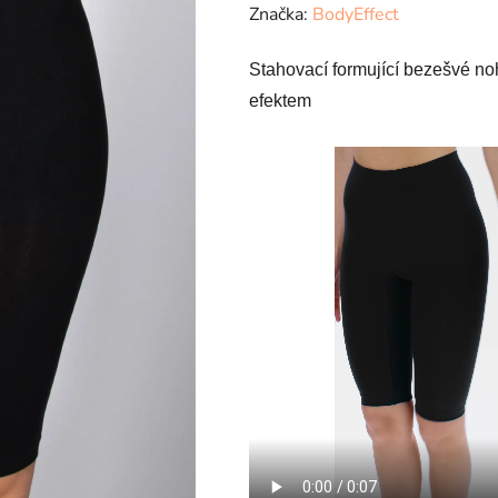
Značka:
BodyEffect
Stahovací formující bezešvé no
efektem