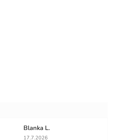
Blanka L.
hvězdiček.
Hodnocení obchodu je 5 z 5 hvězdiček.
17.7.2026