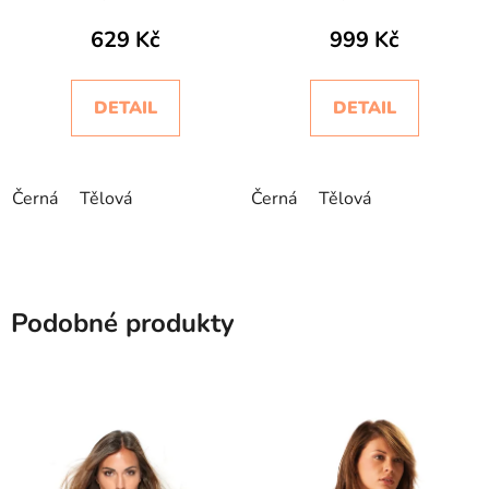
Tubino Bodyeffect Oro
Controlbody Plus
629 Kč
999 Kč
Intimidea
DETAIL
DETAIL
Černá
Tělová
Černá
Tělová
Podobné produkty