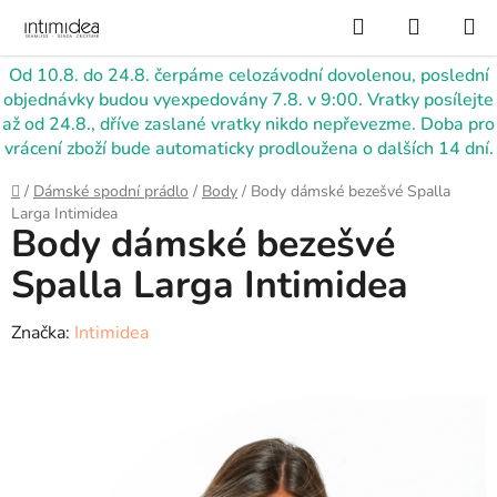
Přejít
Hledat
NÁKUP
na
KOŠÍK
obsah
Od 10.8. do 24.8. čerpáme celozávodní dovolenou, poslední
objednávky budou vyexpedovány 7.8. v 9:00. Vratky posílejte
až od 24.8., dříve zaslané vratky nikdo nepřevezme. Doba pro
vrácení zboží bude automaticky prodloužena o dalších 14 dní.
Domů
/
Dámské spodní prádlo
/
Body
/
Body dámské bezešvé Spalla
Larga Intimidea
Body dámské bezešvé
Spalla Larga Intimidea
Značka:
Intimidea