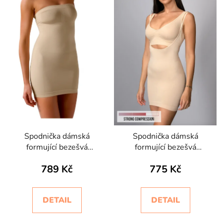
Spodnička dámská
Spodnička dámská
formující bezešvá
formující bezešvá
Controlbody Gold
Sottoveste Bodyeffect
789 Kč
775 Kč
Intimidea
Oro
DETAIL
DETAIL