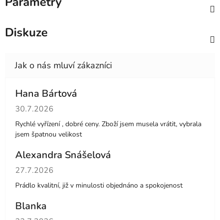
Parametry
Diskuze
Hana Bártová
Hodnocení obchodu je 4 z 5 hvězdiček.
30.7.2026
Rychlé vyřízení , dobré ceny. Zboží jsem musela vrátit, vybrala
jsem špatnou velikost
Alexandra Snášelová
Hodnocení obchodu je 5 z 5 hvězdiček.
27.7.2026
Prádlo kvalitní, již v minulosti objednáno a spokojenost
Blanka
Hodnocení obchodu je 5 z 5 hvězdiček.