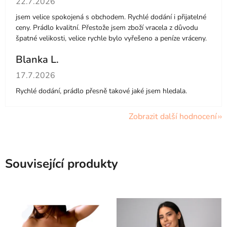
22.7.2026
jsem velice spokojená s obchodem. Rychlé dodání i přijatelné
ceny. Prádlo kvalitní. Přestože jsem zboží vracela z důvodu
špatné velikosti, velice rychle bylo vyřešeno a peníze vráceny.
Blanka L.
Hodnocení obchodu je 5 z 5 hvězdiček.
17.7.2026
Rychlé dodání, prádlo přesně takové jaké jsem hledala.
Zobrazit další hodnocení
Související produkty