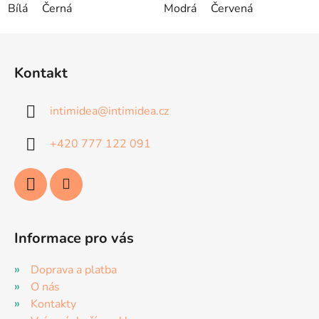
Bílá
Černá
Modrá
Červená
Z
á
Kontakt
p
a
intimidea
@
intimidea.cz
t
í
+420 777 122 091
Informace pro vás
Doprava a platba
O nás
Kontakty