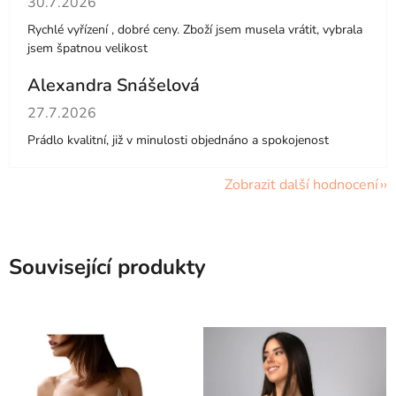
30.7.2026
Rychlé vyřízení , dobré ceny. Zboží jsem musela vrátit, vybrala
jsem špatnou velikost
Alexandra Snášelová
Hodnocení obchodu je 5 z 5 hvězdiček.
27.7.2026
Prádlo kvalitní, již v minulosti objednáno a spokojenost
Zobrazit další hodnocení
Související produkty