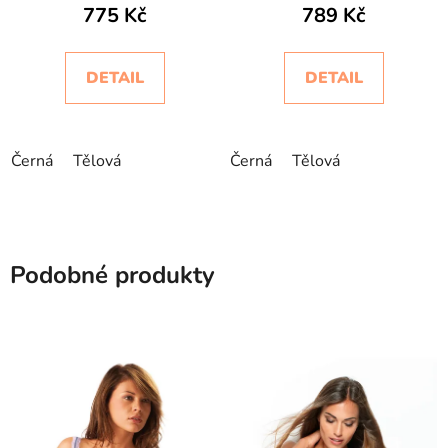
775 Kč
789 Kč
Oro
Intimidea
DETAIL
DETAIL
Černá
Tělová
Černá
Tělová
Podobné produkty