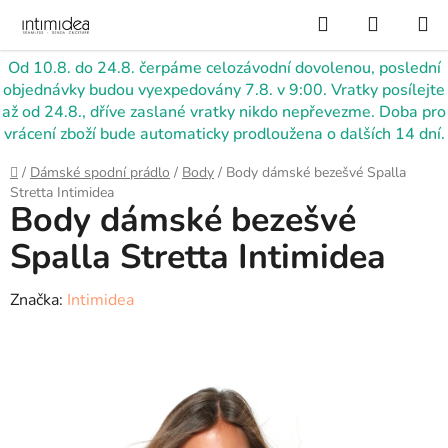
Přejít
Hledat
NÁKUP
na
KOŠÍK
obsah
Od 10.8. do 24.8. čerpáme celozávodní dovolenou, poslední
objednávky budou vyexpedovány 7.8. v 9:00. Vratky posílejte
až od 24.8., dříve zaslané vratky nikdo nepřevezme. Doba pro
vrácení zboží bude automaticky prodloužena o dalších 14 dní.
Domů
/
Dámské spodní prádlo
/
Body
/
Body dámské bezešvé Spalla
Stretta Intimidea
Body dámské bezešvé
Spalla Stretta Intimidea
Značka:
Intimidea