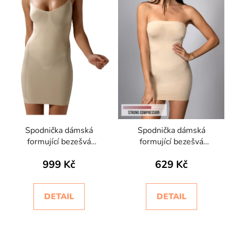
Spodnička dámská
Spodnička dámská
formující bezešvá
formující bezešvá
Controlbody Plus
Tubino Bodyeffect Oro
999 Kč
629 Kč
Intimidea
DETAIL
DETAIL