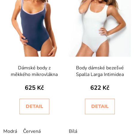
Dámské body z
Body dámské bezešvé
měkkého mikrovlákna
Spalla Larga Intimidea
625 Kč
622 Kč
DETAIL
DETAIL
Modrá
Červená
Bílá