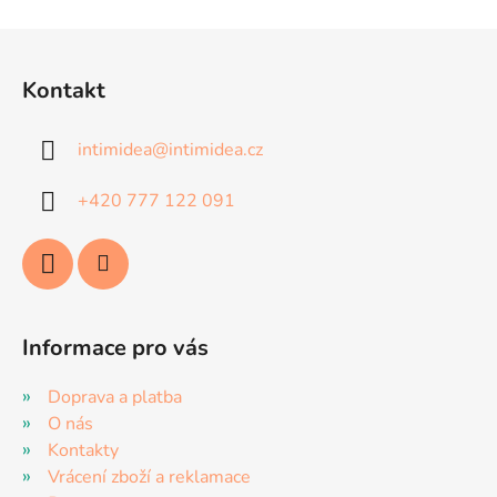
Z
á
Kontakt
p
a
intimidea
@
intimidea.cz
t
í
+420 777 122 091
Informace pro vás
Doprava a platba
O nás
Kontakty
Vrácení zboží a reklamace