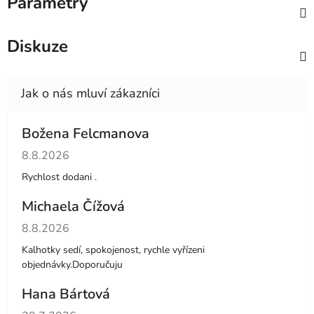
Parametry
Diskuze
Božena Felcmanova
Hodnocení obchodu je 5 z 5 hvězdiček.
8.8.2026
Rychlost dodani .
Michaela Čížová
Hodnocení obchodu je 5 z 5 hvězdiček.
8.8.2026
Kalhotky sedí, spokojenost, rychle vyřízeni
objednávky.Doporučuju
Hana Bártová
Hodnocení obchodu je 4 z 5 hvězdiček.