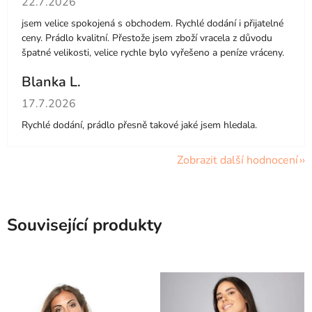
22.7.2026
jsem velice spokojená s obchodem. Rychlé dodání i přijatelné
ceny. Prádlo kvalitní. Přestože jsem zboží vracela z důvodu
špatné velikosti, velice rychle bylo vyřešeno a peníze vráceny.
Blanka L.
Hodnocení obchodu je 5 z 5 hvězdiček.
17.7.2026
Rychlé dodání, prádlo přesně takové jaké jsem hledala.
Zobrazit další hodnocení
Související produkty