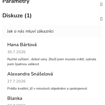
Parametry
Diskuze (1)
Hana Bártová
Hodnocení obchodu je 4 z 5 hvězdiček.
30.7.2026
Rychlé vyřízení , dobré ceny. Zboží jsem musela vrátit, vybrala
jsem špatnou velikost
Alexandra Snášelová
Hodnocení obchodu je 5 z 5 hvězdiček.
27.7.2026
Prádlo kvalitní, již v minulosti objednáno a spokojenost
Blanka
Hodnocení obchodu je 5 z 5 hvězdiček.