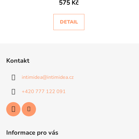
575 Kč
DETAIL
Z
á
Kontakt
p
a
intimidea
@
intimidea.cz
t
í
+420 777 122 091
Informace pro vás