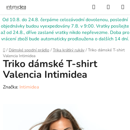
Přejít
Hledat
NÁKUP
na
KOŠÍK
obsah
Od 10.8. do 24.8. čerpáme celozávodní dovolenou, poslední
objednávky budou vyexpedovány 7.8. v 9:00. Vratky posílejte
až od 24.8., dříve zaslané vratky nikdo nepřevezme. Doba pro
vrácení zboží bude automaticky prodloužena o dalších 14 dní.
Domů
/
Dámské spodní prádlo
/
Trika krátký rukáv
/
Triko dámské T-shirt
Valencia Intimidea
Triko dámské T-shirt
Valencia Intimidea
Značka:
Intimidea