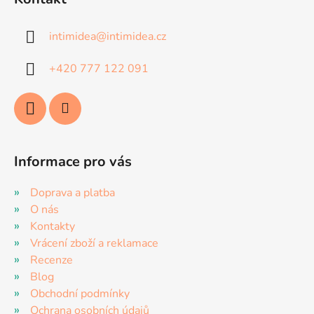
p
a
intimidea
@
intimidea.cz
t
í
+420 777 122 091
Informace pro vás
Doprava a platba
O nás
Kontakty
Vrácení zboží a reklamace
Recenze
Blog
Obchodní podmínky
Ochrana osobních údajů