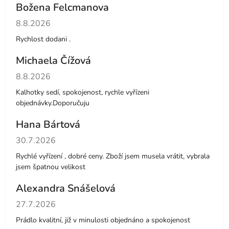
Božena Felcmanova
Hodnocení obchodu je 5 z 5 hvězdiček.
8.8.2026
Rychlost dodani .
Michaela Čížová
Hodnocení obchodu je 5 z 5 hvězdiček.
8.8.2026
Kalhotky sedí, spokojenost, rychle vyřízeni
objednávky.Doporučuju
Hana Bártová
Hodnocení obchodu je 4 z 5 hvězdiček.
30.7.2026
Rychlé vyřízení , dobré ceny. Zboží jsem musela vrátit, vybrala
jsem špatnou velikost
Alexandra Snášelová
Hodnocení obchodu je 5 z 5 hvězdiček.
27.7.2026
Prádlo kvalitní, již v minulosti objednáno a spokojenost