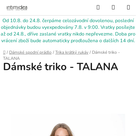
Přejít
Hledat
NÁKUP
na
KOŠÍK
obsah
Od 10.8. do 24.8. čerpáme celozávodní dovolenou, poslední
objednávky budou vyexpedovány 7.8. v 9:00. Vratky posílejte
až od 24.8., dříve zaslané vratky nikdo nepřevezme. Doba pro
vrácení zboží bude automaticky prodloužena o dalších 14 dní.
Domů
/
Dámské spodní prádlo
/
Trika krátký rukáv
/
Dámské triko -
TALANA
Dámské triko - TALANA