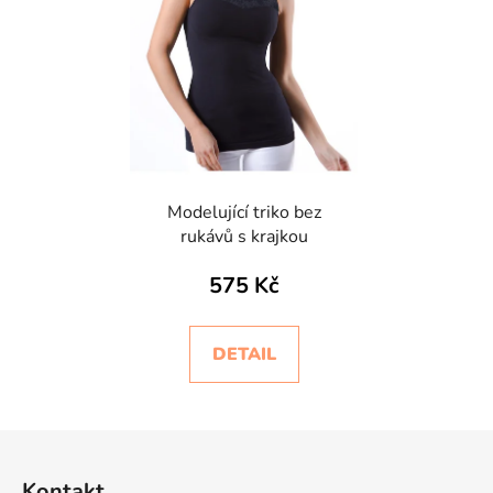
Modelující triko bez
rukávů s krajkou
575 Kč
DETAIL
Z
á
Kontakt