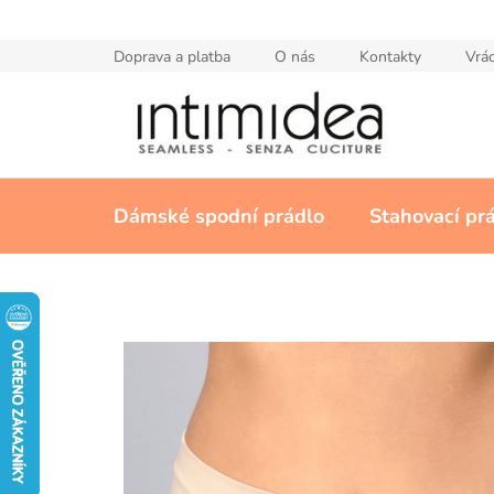
Přejít
na
Doprava a platba
O nás
Kontakty
Vrác
obsah
Dámské spodní prádlo
Stahovací pr