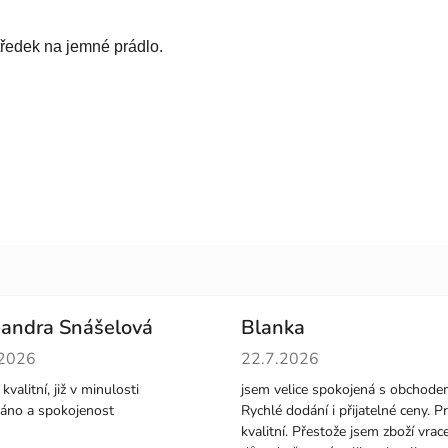
tředek na jemné prádlo.
andra Snášelová
Blanka
cení obchodu je 5 z 5 hvězdiček.
Hodnocení obchodu je 5 z 5 
.2026
22.7.2026
kvalitní, již v minulosti
jsem velice spokojená s obchode
áno a spokojenost
Rychlé dodání i přijatelné ceny. P
kvalitní. Přestože jsem zboží vrace