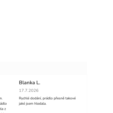
Blanka L.
hvězdiček.
Hodnocení obchodu je 5 z 5 hvězdiček.
17.7.2026
m.
Rychlé dodání, prádlo přesně takové
rádlo
jaké jsem hledala.
la z