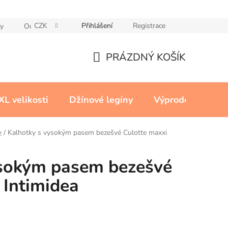
CZK
Přihlášení
Registrace
y
Ochrana osobních údajů
Reklamační řád
Cookies
PRÁZDNÝ KOŠÍK
NÁKUPNÍ
KOŠÍK
XL velikosti
Džínové legíny
Výprodej
Kon
y
/
Kalhotky s vysokým pasem bezešvé Culotte maxxi
ysokým pasem bezešvé
 Intimidea