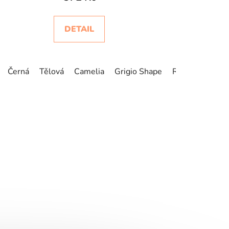
DETAIL
Černá
Tělová
Camelia
Grigio Shape
Rose Gold
Ec