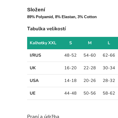
Složení
89% Polyamid, 8% Elastan, 3% Cotton
Tabulka velikostí
Kalhotky XXL
S
M
L
I/RUS
48-52
54-60
62-66
UK
16-20
22-28
30-34
USA
14-18
20-26
28-32
UE
44-48
50-56
58-62
Praní a údržba