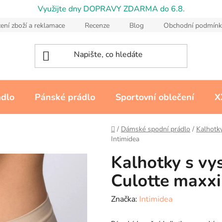
Využijte dny DOPRAVY ZDARMA do 6.8.
ení zboží a reklamace
Recenze
Blog
Obchodní podmínk
ádlo
Pánské prádlo
Sportovní oblečení
X
Domů
/
Dámské spodní prádlo
/
Kalhotk
Intimidea
Kalhotky s v
Culotte maxxi
Značka:
Intimidea