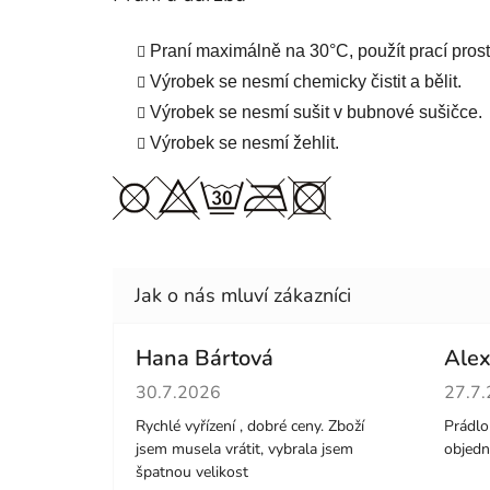
Praní maximálně na 30°C, použít prací pros
Výrobek se nesmí chemicky čistit a bělit.
Výrobek se nesmí sušit v bubnové sušičce.
Výrobek se nesmí žehlit.
Hana Bártová
Alex
Hodnocení obchodu je 4 z 5 hvězdiček.
Hodno
30.7.2026
27.7
Rychlé vyřízení , dobré ceny. Zboží
Prádlo 
jsem musela vrátit, vybrala jsem
objedn
špatnou velikost