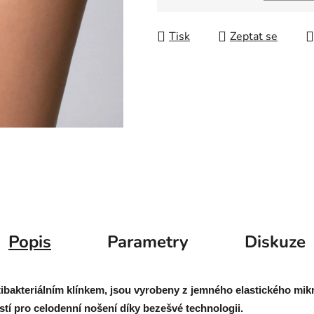
Měrná cena:
Tisk
Zeptat se
Popis
Parametry
Diskuze
akteriálním klínkem, jsou vyrobeny z jemného elastického mikr
tí pro celodenní nošení díky bezešvé technologii.