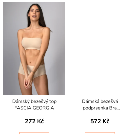
Dámský bezešvý top
Dámská bezešvá
FASCIA GEORGIA
podprsenka Bra
Silhouette Jacquard
272 Kč
572 Kč
Intimidea