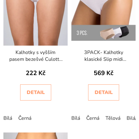
Kalhotky s vyšším
3PACK- Kalhotky
pasem bezešvé Culotte
klasické Slip midi
Setificato Daily
Intimidea
222 Kč
569 Kč
Intimidea
DETAIL
DETAIL
Bílá
Černá
Bílá
Černá
Tělová
Bilá/