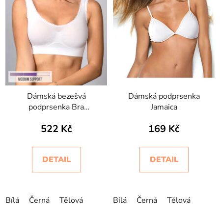
Dámská bezešvá
Dámská podprsenka
podprsenka Bra
Jamaica
Silhouette Pizzo
522 Kč
169 Kč
Intimidea
DETAIL
DETAIL
Bílá
Černá
Tělová
Bílá
Černá
Tělová