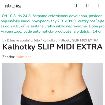
Přejít
Hledat
NÁKUP
na
KOŠÍK
obsah
Od 10.8. do 24.8. čerpáme celozávodní dovolenou, poslední
objednávky budou vyexpedovány 7.8. v 9:00. Vratky posílejte
až od 24.8., dříve zaslané vratky nikdo nepřevezme. Doba pro
vrácení zboží bude automaticky prodloužena o dalších 14 dní.
Domů
/
Dámské spodní prádlo
/
Kalhotky
/
Kalhotky SLIP MIDI EXTRA
Kalhotky SLIP MIDI EXTRA
Značka:
Intimidea