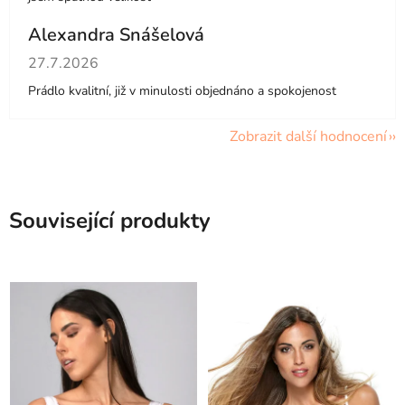
Alexandra Snášelová
Hodnocení obchodu je 5 z 5 hvězdiček.
27.7.2026
Prádlo kvalitní, již v minulosti objednáno a spokojenost
Zobrazit další hodnocení
Související produkty