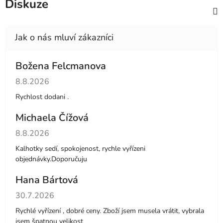
Diskuze
Božena Felcmanova
Hodnocení obchodu je 5 z 5 hvězdiček.
8.8.2026
Rychlost dodani .
Michaela Čížová
Hodnocení obchodu je 5 z 5 hvězdiček.
8.8.2026
Kalhotky sedí, spokojenost, rychle vyřízeni
objednávky.Doporučuju
Hana Bártová
Hodnocení obchodu je 4 z 5 hvězdiček.
30.7.2026
Rychlé vyřízení , dobré ceny. Zboží jsem musela vrátit, vybrala
jsem špatnou velikost