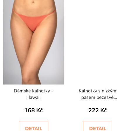
Dámské kalhotky -
Kalhotky s nízkým
Hawaii
pasem bezešvé
Setificato Light
168 Kč
222 Kč
Intimidea
DETAIL
DETAIL