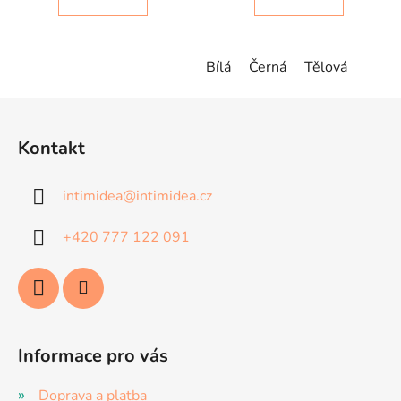
Bílá
Černá
Tělová
Z
á
Kontakt
p
a
intimidea
@
intimidea.cz
t
í
+420 777 122 091
Informace pro vás
Doprava a platba