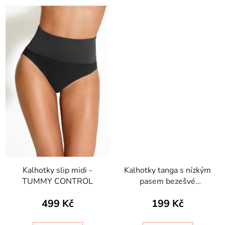
Kalhotky slip midi -
Kalhotky tanga s nízkým
TUMMY CONTROL
pasem bezešvé
Perizoma vita bassa
499 Kč
199 Kč
Intimidea