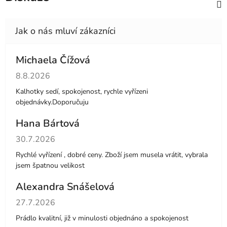
Michaela Čížová
Hodnocení obchodu je 5 z 5 hvězdiček.
8.8.2026
Kalhotky sedí, spokojenost, rychle vyřízeni
objednávky.Doporučuju
Hana Bártová
Hodnocení obchodu je 4 z 5 hvězdiček.
30.7.2026
Rychlé vyřízení , dobré ceny. Zboží jsem musela vrátit, vybrala
jsem špatnou velikost
Alexandra Snášelová
Hodnocení obchodu je 5 z 5 hvězdiček.
27.7.2026
Prádlo kvalitní, již v minulosti objednáno a spokojenost