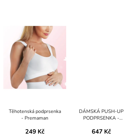
Těhotenská podprsenka
DÁMSKÁ PUSH-UP
- Premaman
PODPRSENKA -
BODYEFFECT EXTRA-
249 Kč
647 Kč
SUPPORT