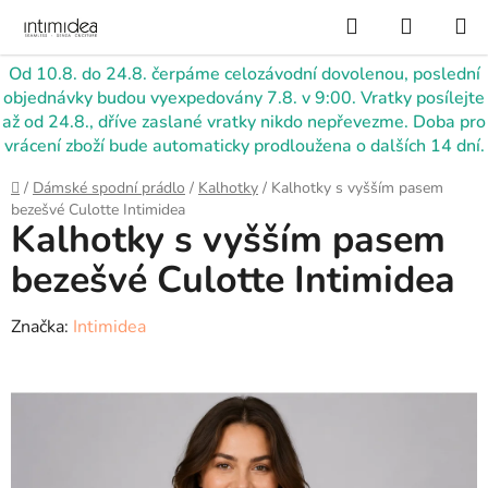
Přejít
Hledat
NÁKUP
na
KOŠÍK
obsah
Od 10.8. do 24.8. čerpáme celozávodní dovolenou, poslední
objednávky budou vyexpedovány 7.8. v 9:00. Vratky posílejte
až od 24.8., dříve zaslané vratky nikdo nepřevezme. Doba pro
vrácení zboží bude automaticky prodloužena o dalších 14 dní.
Domů
/
Dámské spodní prádlo
/
Kalhotky
/
Kalhotky s vyšším pasem
bezešvé Culotte Intimidea
Kalhotky s vyšším pasem
bezešvé Culotte Intimidea
Značka:
Intimidea