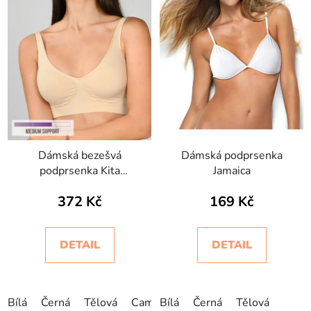
Dámská bezešvá
Dámská podprsenka
podprsenka Kita
Jamaica
Intimidea
372 Kč
169 Kč
DETAIL
DETAIL
Bílá
Černá
Tělová
Camelia
Bílá
Grigio Shape
Černá
Tělová
Rose Go