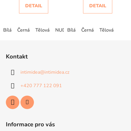
DETAIL
DETAIL
Bílá
Černá
Tělová
NUDE
Bílá
Černá
Tělová
Z
á
Kontakt
p
a
intimidea
@
intimidea.cz
t
í
+420 777 122 091
Informace pro vás