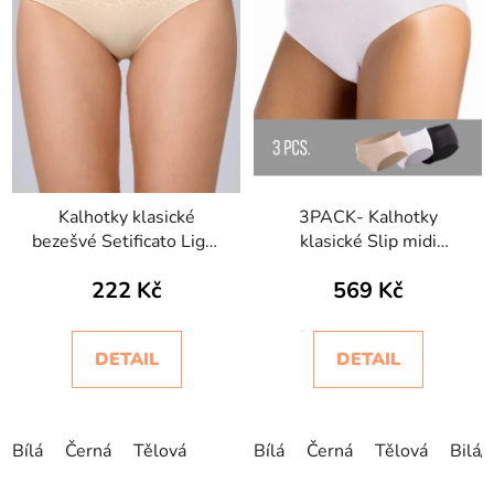
Kalhotky klasické
3PACK- Kalhotky
bezešvé Setificato Light
klasické Slip midi
Intimidea
Intimidea
222 Kč
569 Kč
DETAIL
DETAIL
Bílá
Černá
Tělová
Bílá
Černá
Tělová
Bilá/