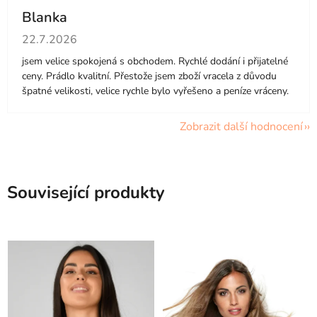
Blanka
Hodnocení obchodu je 5 z 5 hvězdiček.
22.7.2026
jsem velice spokojená s obchodem. Rychlé dodání i přijatelné
ceny. Prádlo kvalitní. Přestože jsem zboží vracela z důvodu
špatné velikosti, velice rychle bylo vyřešeno a peníze vráceny.
Zobrazit další hodnocení
Související produkty