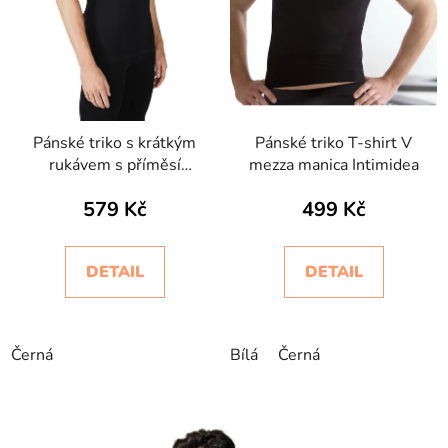
Pánské triko s krátkým
Pánské triko T-shirt V
rukávem s příměsí
mezza manica Intimidea
kašmíru
579 Kč
499 Kč
DETAIL
DETAIL
Černá
Bílá
Černá