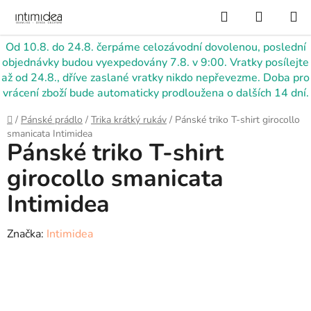
Přejít
Hledat
NÁKUP
na
KOŠÍK
obsah
Od 10.8. do 24.8. čerpáme celozávodní dovolenou, poslední
objednávky budou vyexpedovány 7.8. v 9:00. Vratky posílejte
až od 24.8., dříve zaslané vratky nikdo nepřevezme. Doba pro
vrácení zboží bude automaticky prodloužena o dalších 14 dní.
Domů
/
Pánské prádlo
/
Trika krátký rukáv
/
Pánské triko T-shirt girocollo
smanicata Intimidea
Pánské triko T-shirt
girocollo smanicata
Intimidea
Značka:
Intimidea