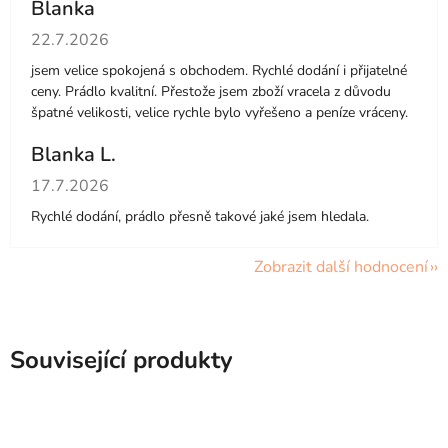
Blanka
Hodnocení obchodu je 5 z 5 hvězdiček.
22.7.2026
jsem velice spokojená s obchodem. Rychlé dodání i přijatelné
ceny. Prádlo kvalitní. Přestože jsem zboží vracela z důvodu
špatné velikosti, velice rychle bylo vyřešeno a peníze vráceny.
Blanka L.
Hodnocení obchodu je 5 z 5 hvězdiček.
17.7.2026
Rychlé dodání, prádlo přesně takové jaké jsem hledala.
Zobrazit další hodnocení
Související produkty