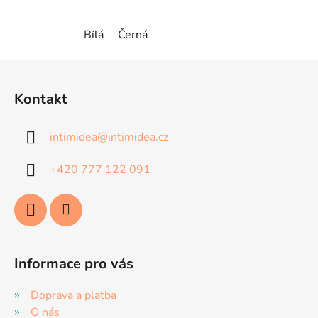
Bílá
Černá
Z
á
Kontakt
p
a
intimidea
@
intimidea.cz
t
í
+420 777 122 091
Informace pro vás
Doprava a platba
O nás