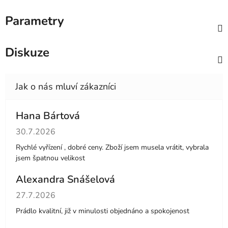
Parametry
Diskuze
Hana Bártová
Hodnocení obchodu je 4 z 5 hvězdiček.
30.7.2026
Rychlé vyřízení , dobré ceny. Zboží jsem musela vrátit, vybrala
jsem špatnou velikost
Alexandra Snášelová
Hodnocení obchodu je 5 z 5 hvězdiček.
27.7.2026
Prádlo kvalitní, již v minulosti objednáno a spokojenost