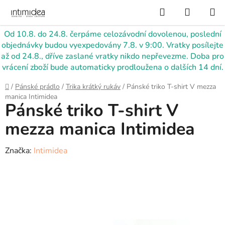
Přejít
Hledat
NÁKUP
na
KOŠÍK
obsah
Od 10.8. do 24.8. čerpáme celozávodní dovolenou, poslední
objednávky budou vyexpedovány 7.8. v 9:00. Vratky posílejte
až od 24.8., dříve zaslané vratky nikdo nepřevezme. Doba pro
vrácení zboží bude automaticky prodloužena o dalších 14 dní.
Domů
/
Pánské prádlo
/
Trika krátký rukáv
/
Pánské triko T-shirt V mezza
manica Intimidea
Pánské triko T-shirt V
mezza manica Intimidea
Značka:
Intimidea