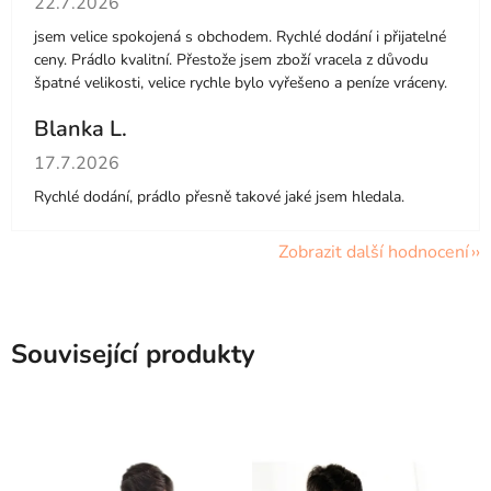
22.7.2026
jsem velice spokojená s obchodem. Rychlé dodání i přijatelné
ceny. Prádlo kvalitní. Přestože jsem zboží vracela z důvodu
špatné velikosti, velice rychle bylo vyřešeno a peníze vráceny.
Blanka L.
Hodnocení obchodu je 5 z 5 hvězdiček.
17.7.2026
Rychlé dodání, prádlo přesně takové jaké jsem hledala.
Zobrazit další hodnocení
Související produkty