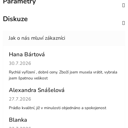
Parametry
Diskuze
Hana Bártová
Hodnocení obchodu je 4 z 5 hvězdiček.
30.7.2026
Rychlé vyřízení , dobré ceny. Zboží jsem musela vrátit, vybrala
jsem špatnou velikost
Alexandra Snášelová
Hodnocení obchodu je 5 z 5 hvězdiček.
27.7.2026
Prádlo kvalitní, již v minulosti objednáno a spokojenost
Blanka
Hodnocení obchodu je 5 z 5 hvězdiček.