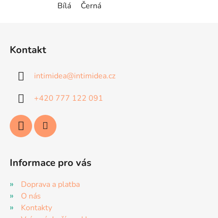
Bílá
Černá
Z
á
Kontakt
p
a
intimidea
@
intimidea.cz
t
í
+420 777 122 091
Informace pro vás
Doprava a platba
O nás
Kontakty