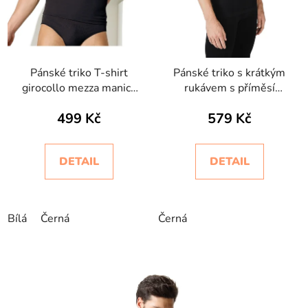
Pánské triko T-shirt
Pánské triko s krátkým
girocollo mezza manica
rukávem s příměsí
Intimidea
kašmíru
499 Kč
579 Kč
DETAIL
DETAIL
Bílá
Černá
Černá