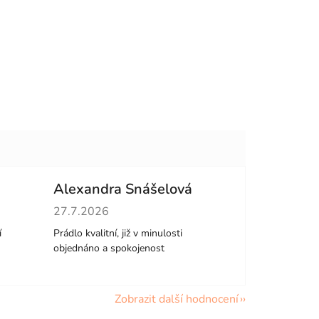
Alexandra Snášelová
hvězdiček.
Hodnocení obchodu je 5 z 5 hvězdiček.
27.7.2026
í
Prádlo kvalitní, již v minulosti
objednáno a spokojenost
Zobrazit další hodnocení