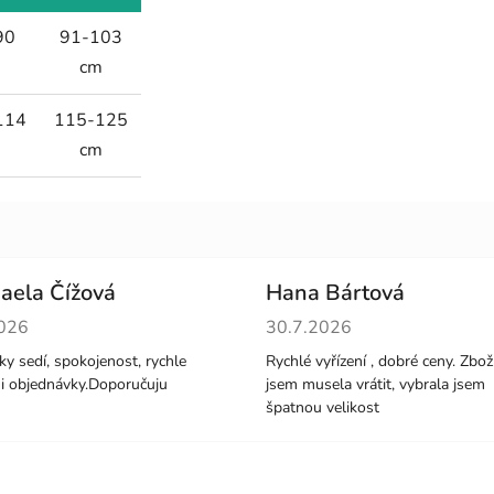
90
91-103
m
cm
114
115-125
m
cm
aela Čížová
Hana Bártová
cení obchodu je 5 z 5 hvězdiček.
Hodnocení obchodu je 4 z 5 
2026
30.7.2026
ky sedí, spokojenost, rychle
Rychlé vyřízení , dobré ceny. Zbož
ni objednávky.Doporučuju
jsem musela vrátit, vybrala jsem
špatnou velikost