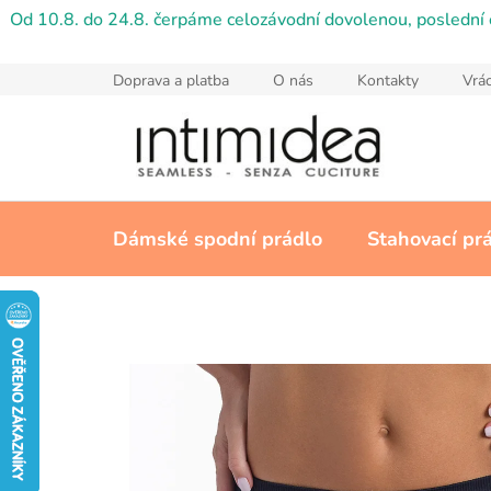
Přejít
Od 10.8. do 24.8. čerpáme celozávodní dovolenou, poslední 
na
obsah
Doprava a platba
O nás
Kontakty
Vrác
Dámské spodní prádlo
Stahovací pr