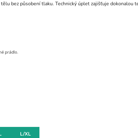
k tělu bez působení tlaku. Technický úplet zajišťuje dokonalou 
né prádlo.
L
L/XL