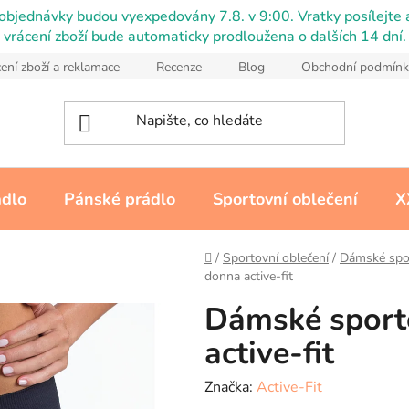
objednávky budou vyexpedovány 7.8. v 9:00. Vratky posílejte a
vrácení zboží bude automaticky prodloužena o dalších 14 dní.
ení zboží a reklamace
Recenze
Blog
Obchodní podmínk
ádlo
Pánské prádlo
Sportovní oblečení
X
Domů
/
Sportovní oblečení
/
Dámské spor
donna active-fit
Dámské sporto
active-fit
Značka:
Active-Fit