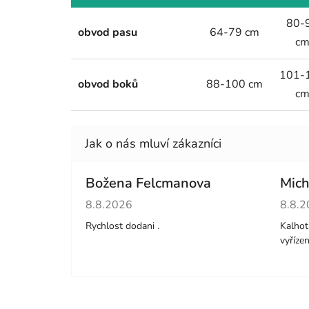
80-
obvod pasu
64-79 cm
c
101-
obvod boků
88-100 cm
c
Božena Felcmanova
Mich
Hodnocení obchodu je 5 z 5 hvězdiček.
Hodno
8.8.2026
8.8.
Rychlost dodani .
Kalhot
vyříze