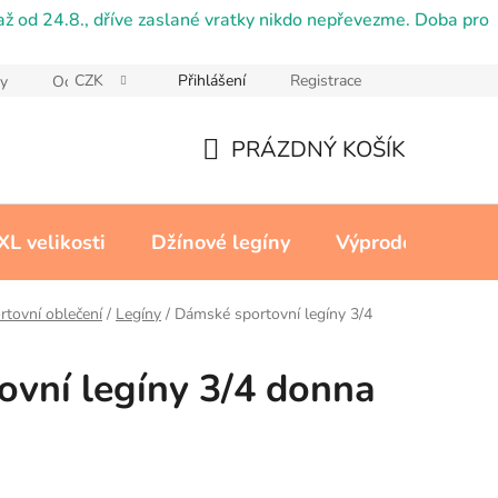
ž od 24.8., dříve zaslané vratky nikdo nepřevezme. Doba pro
CZK
Přihlášení
Registrace
y
Ochrana osobních údajů
Reklamační řád
Cookies
PRÁZDNÝ KOŠÍK
NÁKUPNÍ
KOŠÍK
XL velikosti
Džínové legíny
Výprodej
Kon
tovní oblečení
/
Legíny
/
Dámské sportovní legíny 3/4
vní legíny 3/4 donna