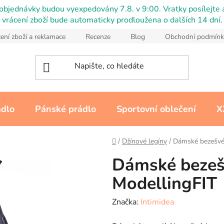
objednávky budou vyexpedovány 7.8. v 9:00. Vratky posílejte a
vrácení zboží bude automaticky prodloužena o dalších 14 dní.
ení zboží a reklamace
Recenze
Blog
Obchodní podmínk
ádlo
Pánské prádlo
Sportovní oblečení
X
Domů
/
Džínové legíny
/
Dámské bezešvé
Dámské bezeš
ModellingFIT
Značka:
Intimidea