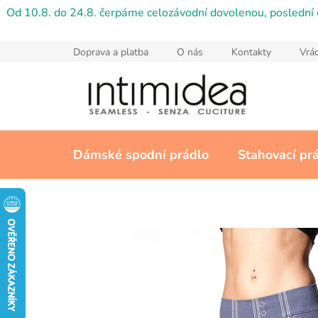
Přejít
Od 10.8. do 24.8. čerpáme celozávodní dovolenou, poslední 
na
obsah
Doprava a platba
O nás
Kontakty
Vrác
Dámské spodní prádlo
Stahovací pr