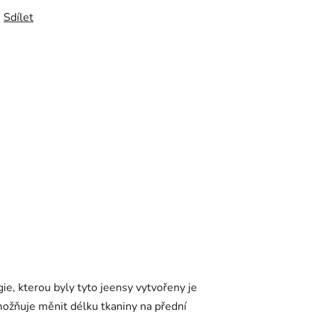
Sdílet
e, kterou byly tyto jeensy vytvořeny je
možňuje měnit délku tkaniny na přední