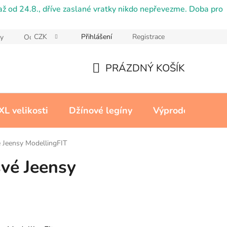
ž od 24.8., dříve zaslané vratky nikdo nepřevezme. Doba pro
CZK
Přihlášení
Registrace
y
Ochrana osobních údajů
Reklamační řád
Cookies
PRÁZDNÝ KOŠÍK
NÁKUPNÍ
KOŠÍK
XL velikosti
Džínové legíny
Výprodej
Kon
 Jeensy ModellingFIT
vé Jeensy