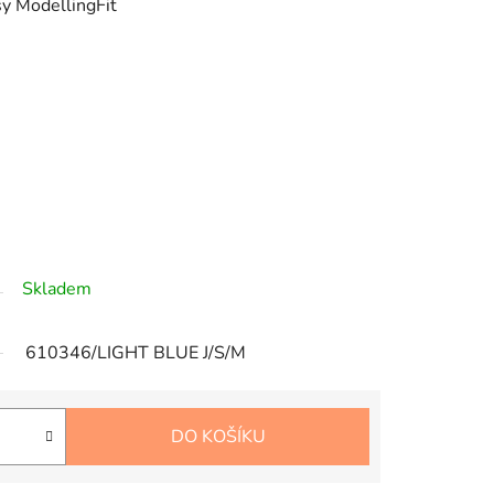
sy ModellingFit
Skladem
610346/LIGHT BLUE J/S/M
DO KOŠÍKU