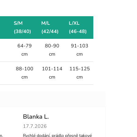
S/M
M/L
L/XL
(38/40)
(42/44)
(46-48)
64-79
80-90
91-103
cm
cm
cm
88-100
101-114
115-125
cm
cm
cm
Blanka L.
hvězdiček.
Hodnocení obchodu je 5 z 5 hvězdiček.
17.7.2026
m.
Rychlé dodání, prádlo přesně takové