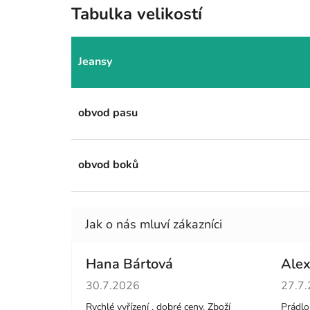
Tabulka velikostí
Jeansy
obvod pasu
obvod boků
Hana Bártová
Alex
Hodnocení obchodu je 4 z 5 hvězdiček.
Hodno
30.7.2026
27.7
Rychlé vyřízení , dobré ceny. Zboží
Prádlo 