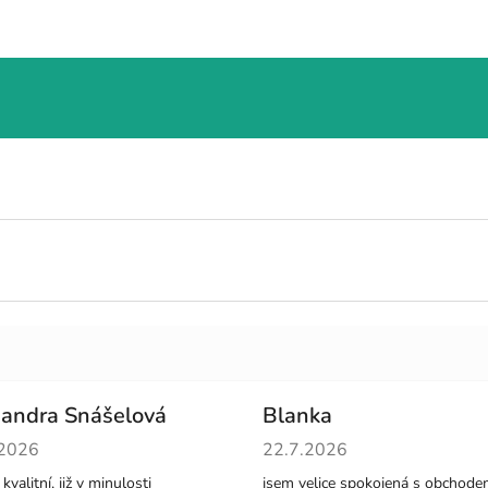
andra Snášelová
Blanka
cení obchodu je 5 z 5 hvězdiček.
Hodnocení obchodu je 5 z 5 
.2026
22.7.2026
kvalitní, již v minulosti
jsem velice spokojená s obchode