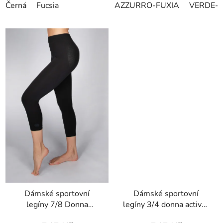
Černá
Fucsia
AZZURRO-FUXIA
VERDE-
Dámské sportovní
Dámské sportovní
legíny 7/8 Donna
legíny 3/4 donna active-
Active-Fit
fit melange