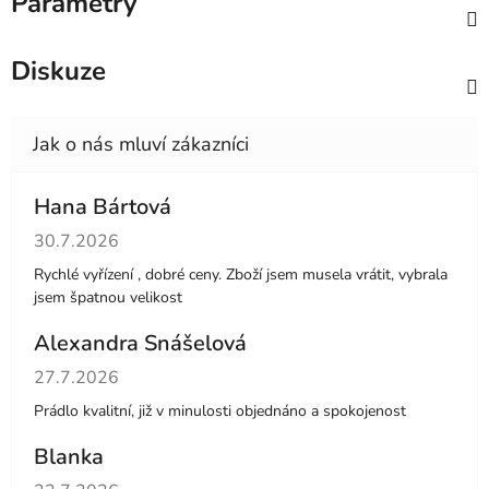
Parametry
Diskuze
Hana Bártová
Hodnocení obchodu je 4 z 5 hvězdiček.
30.7.2026
Rychlé vyřízení , dobré ceny. Zboží jsem musela vrátit, vybrala
jsem špatnou velikost
Alexandra Snášelová
Hodnocení obchodu je 5 z 5 hvězdiček.
27.7.2026
Prádlo kvalitní, již v minulosti objednáno a spokojenost
Blanka
Hodnocení obchodu je 5 z 5 hvězdiček.