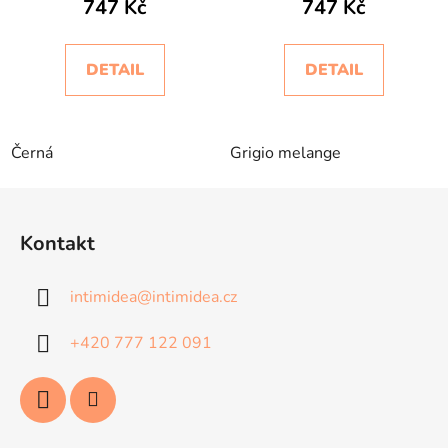
747 Kč
747 Kč
DETAIL
DETAIL
Černá
Grigio melange
Z
á
Kontakt
p
a
intimidea
@
intimidea.cz
t
í
+420 777 122 091