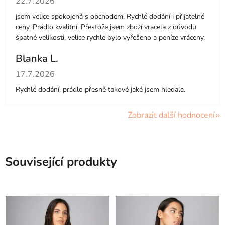
22.7.2026
jsem velice spokojená s obchodem. Rychlé dodání i přijatelné
ceny. Prádlo kvalitní. Přestože jsem zboží vracela z důvodu
špatné velikosti, velice rychle bylo vyřešeno a peníze vráceny.
Blanka L.
Hodnocení obchodu je 5 z 5 hvězdiček.
17.7.2026
Rychlé dodání, prádlo přesně takové jaké jsem hledala.
Zobrazit další hodnocení
Související produkty