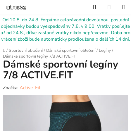
Přejít
Hledat
NÁKUP
na
KOŠÍK
obsah
Od 10.8. do 24.8. čerpáme celozávodní dovolenou, poslední
objednávky budou vyexpedovány 7.8. v 9:00. Vratky posílejte
až od 24.8., dříve zaslané vratky nikdo nepřevezme. Doba pro
vrácení zboží bude automaticky prodloužena o dalších 14 dní.
Domů
/
Sportovní oblečení
/
Dámské sportovní oblečení
/
Legíny
/
Dámské sportovní legíny 7/8 ACTIVE.FIT
Dámské sportovní legíny
7/8 ACTIVE.FIT
Značka:
Active-Fit