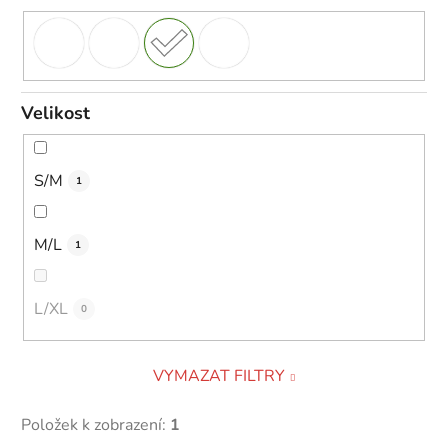
Velikost
S/M
1
M/L
1
L/XL
0
VYMAZAT FILTRY
Položek k zobrazení:
1