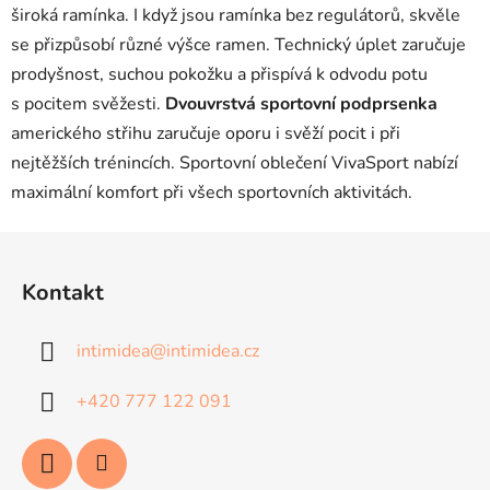
široká ramínka. I když jsou ramínka bez regulátorů, skvěle
se přizpůsobí různé výšce ramen. Technický úplet zaručuje
prodyšnost, suchou pokožku a přispívá k odvodu potu
s pocitem svěžesti.
Dvouvrstvá sportovní podprsenka
amerického střihu zaručuje oporu i svěží pocit i při
nejtěžších trénincích. Sportovní oblečení VivaSport nabízí
maximální komfort při všech sportovních aktivitách.
Z
á
Kontakt
p
a
intimidea
@
intimidea.cz
t
í
+420 777 122 091