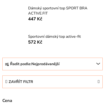
Dámský sportovní top SPORT BRA
ACTIVE.FIT
447 Kč
Sportovní dámský top active-fit
572 Kč
Ř
Řadit podle:
Nejprodávanější
a
z
e
ZAVŘÍT FILTR
n
í
p
Cena
r