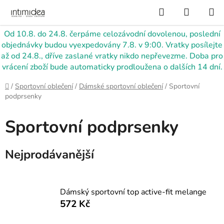
Přejít
Hledat
NÁKUP
na
KOŠÍK
obsah
Od 10.8. do 24.8. čerpáme celozávodní dovolenou, poslední
objednávky budou vyexpedovány 7.8. v 9:00. Vratky posílejte
až od 24.8., dříve zaslané vratky nikdo nepřevezme. Doba pro
vrácení zboží bude automaticky prodloužena o dalších 14 dní.
Domů
/
Sportovní oblečení
/
Dámské sportovní oblečení
/
Sportovní
podprsenky
Sportovní podprsenky
Nejprodávanější
Dámský sportovní top active-fit melange
572 Kč