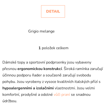
DETAIL
Grigio melange
1
položek celkem
O
v
l
Dámské topy a sportovní podprsenky jsou vybaveny
á
přesnou
ergonomickou konstrukcí
. Široká ramínka zaručují
d
účinnou podporu ňader a současně zaručují svobodu
a
c
pohybu. Jsou vyrobeny z vysoce kvalitních italských přízí s
í
hypoalergenními a izolačními
vlastnostmi. Jsou velmi
p
komfortní, prodyšné a odolné
vůči praní
se snadnou
r
údržbou.
v