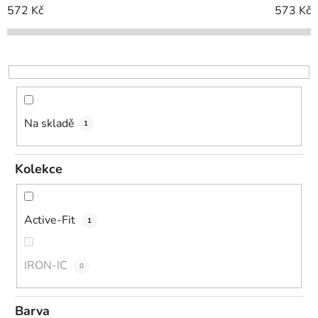
o
572
Kč
573
Kč
d
u
k
t
ů
Na skladě
1
Kolekce
Active-Fit
1
IRON-IC
0
Barva