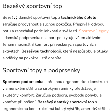
k
Bezešvý sportovní top
y
v
ý
Bezešvý dámský sportovní top z
technického úpletu
p
zaručuje prodyšnost a suchou pokožku. Přispívá k odvodu
i
potu a zanechává pocit lehkosti a svěžesti.
Sportovní legíny
s
i dámská podprsenka na sport poskytuje všem aktivním
u
ženám maximální komfort při veškerých sportovních
aktivitách.
Bezešvou technologii,
která nezpůsobuje otlaky
a oděrky na pokožce jistě oceníte.
Sportovní topy a podprsenky
Sportovní podprsenka
s přesnou ergonomickou konstrukcí
v americkém střihu se širokými ramínky představuje
skutečný komfort. Zaručuje podporu, svobodu pohybu a
komfort při nošení.
Bezešvý dámský sportovní top
s
ergonomickou konstrukcí má kulatý výstřih, americký střih a