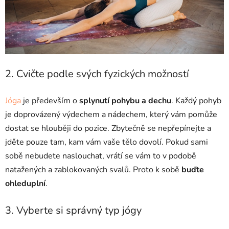
2. Cvičte podle svých fyzických možností
Jóga
je především o
splynutí pohybu a dechu
. Každý pohyb
je doprovázený výdechem a nádechem, který vám pomůže
dostat se hlouběji do pozice. Zbytečně se nepřepínejte a
jděte pouze tam, kam vám vaše tělo dovolí. Pokud sami
sobě nebudete naslouchat, vrátí se vám to v podobě
natažených a zablokovaných svalů. Proto k sobě
buďte
ohleduplní
.
3. Vyberte si správný typ jógy