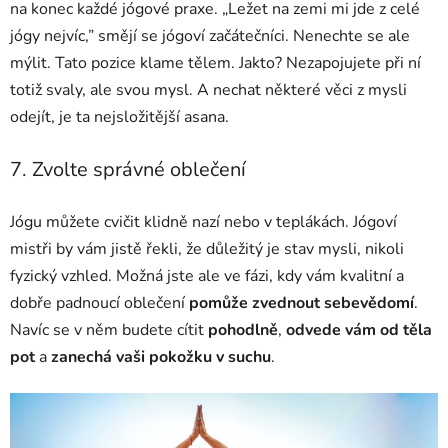
na konec každé jógové praxe. „Ležet na zemi mi jde z celé
jógy nejvíc,” smějí se jógoví začátečníci. Nenechte se ale
mýlit. Tato pozice klame tělem. Jakto? Nezapojujete při ní
totiž svaly, ale svou mysl. A nechat některé věci z mysli
odejít, je ta nejsložitější asana.
7. Zvolte správné oblečení
Jógu můžete cvičit klidně nazí nebo v teplákách. Jógoví
mistři by vám jistě řekli, že důležitý je stav mysli, nikoli
fyzický vzhled. Možná jste ale ve fázi, kdy vám kvalitní a
dobře padnoucí oblečení
pomůže zvednout sebevědomí
.
Navíc se v něm budete cítit
pohodlně
,
odvede vám od těla
pot
a
zanechá vaši pokožku v suchu
.