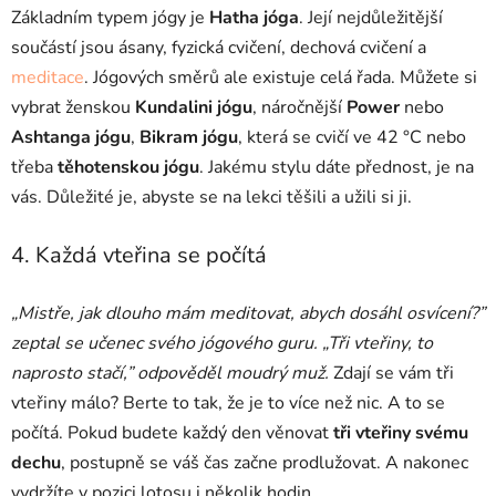
Základním typem jógy je
Hatha jóga
. Její nejdůležitější
součástí jsou ásany, fyzická cvičení, dechová cvičení a
meditace
. Jógových směrů ale existuje celá řada. Můžete si
vybrat ženskou
Kundalini jógu
, náročnější
Power
nebo
Ashtanga
jógu
,
Bikram
jógu
, která se cvičí ve 42 °C nebo
třeba
těhotenskou jógu
. Jakému stylu dáte přednost, je na
vás. Důležité je, abyste se na lekci těšili a užili si ji.
4. Každá vteřina se počítá
„Mistře, jak dlouho mám meditovat, abych dosáhl osvícení?”
zeptal se učenec svého jógového guru. „Tři vteřiny, to
naprosto stačí,” odpověděl moudrý muž.
Zdají se vám tři
vteřiny málo? Berte to tak, že je to více než nic. A to se
počítá. Pokud budete každý den věnovat
tři vteřiny svému
dechu
, postupně se váš čas začne prodlužovat. A nakonec
vydržíte v pozici lotosu i několik hodin.