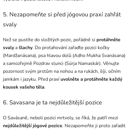
5. Nezapomeňte si před jógovou praxí zahřát
svaly
Než se pustíte do složitých pozic, pořádně si
protáhněte
svaly
a
šlachy
. Do protahování zařaďte pozici kočky
(Mardžariásana), psa hlavou dolů (Adho Mukha Svanásana)
a samozřejmě Pozdrav slunci (Súrja Namaskár). Věnujte
pozornost svým prstům na nohou a na rukách, šíji, očním
jamkám i jazyku. Před praxí
uvolněte a protáhněte každý
kousek vašeho těla
.
6. Savasana je ta nejdůležitější pozice
O Savásaně, neboli pozici mrtvoly, se říká, že patří mezi
nejdůležitější jógové pozice
. Nezapomeňte ji proto zařadit