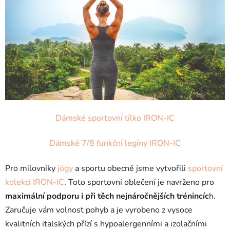
Dámské sportovní tílko IRON-IC
Dámské 7/8 funkční legíny IRON-IC
Pro milovníky
jógy
a sportu obecně jsme vytvořili
sportovní
kolekci IRON-IC
. Toto sportovní oblečení je navrženo pro
maximální podporu i při těch nejnáročnějších trénincíc
h.
Zaručuje vám volnost pohyb a je vyrobeno z vysoce
kvalitních italských přízí s hypoalergenními a izolačními