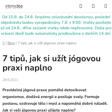
Přejít
Hledat
NÁKUP
na
KOŠÍK
obsah
Od 10.8. do 24.8. čerpáme celozávodní dovolenou, poslední
objednávky budou vyexpedovány 7.8. v 9:00. Vratky posílejte
až od 24.8., dříve zaslané vratky nikdo nepřevezme. Doba pro
vrácení zboží bude automaticky prodloužena o dalších 14 dní.
Domů
/
Blog
/
7 tipů, jak si užít jógovou praxi naplno
7 tipů, jak si užít jógovou
praxi naplno
28.9.2021
Pravidelná jógová praxe pomáhá detoxikovat
organismus, dodává energii a posiluje svaly. Formuje
postavu, ozdravuje tělo i mysl a napomáhá dobré náladě.
Jak si vaši jógovou praxi užijete naplno?