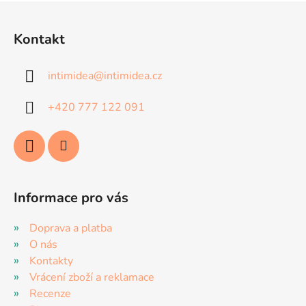
l
Z
á
á
d
Kontakt
p
a
a
c
intimidea
@
intimidea.cz
t
í
p
í
+420 777 122 091
r
v
k
y
v
ý
Informace pro vás
p
i
Doprava a platba
s
O nás
u
Kontakty
Vrácení zboží a reklamace
Recenze