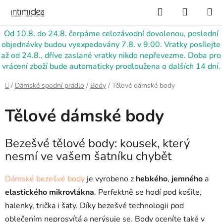
Přejít
Hledat
NÁKUP
na
KOŠÍK
obsah
Od 10.8. do 24.8. čerpáme celozávodní dovolenou, poslední
objednávky budou vyexpedovány 7.8. v 9:00. Vratky posílejte
až od 24.8., dříve zaslané vratky nikdo nepřevezme. Doba pro
vrácení zboží bude automaticky prodloužena o dalších 14 dní.
Domů
/
Dámské spodní prádlo
/
Body
/
Tělové dámské body
Tělové dámské body
Bezešvé tělové body: kousek, který
nesmí ve vašem šatníku chybět
Dámské bezešvé body
je vyrobeno z
hebkého
,
jemného
a
elastického
mikrovlákna
. Perfektně se hodí pod košile,
halenky, trička i šaty. Díky bezešvé technologii pod
oblečením neprosvítá a nerýsuje se. Body oceníte také v