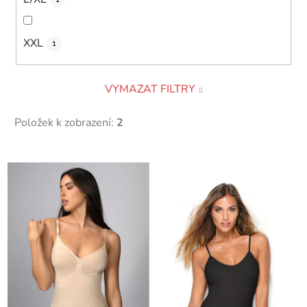
XXL
1
VYMAZAT FILTRY
Položek k zobrazení:
2
V
ý
p
i
s
p
r
o
d