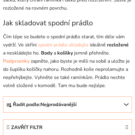
sáčku, který chrání ramínka i látku před roztržením. Sušte je
rozložené na rovném povrchu.
Jak skladovat spodní prádlo
Čím lépe se budete o spodní prádlo starat, tím déle vám
vydrží. Ve skříni
spodní prádlo skladujte
ideálně
rozložené
a neskládejte ho.
Body
a
košilky
jemně přehněte.
Podprsenky
zapněte, jako byste je měli na sobě a uložte je
do šuplíku košíčky nahoru. Rozhodně koše neprolamujte a
nepřehýbejte. Vyhněte se také ramínkům. Prádlo nechte
volně složené v komodě. Tam mu bude nejlépe.
Ř
Řadit podle:
Nejprodávanější
a
z
e
ZAVŘÍT FILTR
n