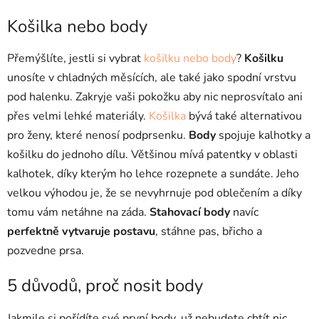
Košilka nebo body
Přemýšlíte, jestli si vybrat
košilku nebo body
?
Košilku
unosíte v chladných měsících, ale také jako spodní vrstvu
pod halenku. Zakryje vaši pokožku aby nic neprosvítalo ani
přes velmi lehké materiály.
Košilka
bývá také alternativou
pro ženy, které nenosí podprsenku.
Body
spojuje kalhotky a
košilku do jednoho dílu. Většinou mívá patentky v oblasti
kalhotek, díky kterým ho lehce rozepnete a sundáte. Jeho
velkou výhodou je, že se nevyhrnuje pod oblečením a díky
tomu vám netáhne na záda.
Stahovací body
navíc
perfektně vytvaruje postavu
, stáhne pas, břicho a
pozvedne prsa.
5 důvodů, proč nosit body
Jakmile si pořídíte své první body, už nebudete chtít nic