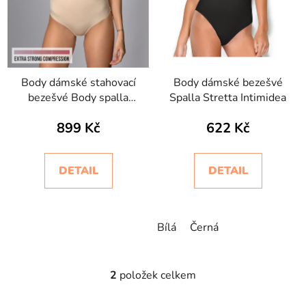
u
k
t
ů
Body dámské stahovací
Body dámské bezešvé
bezešvé Body spalla
Spalla Stretta Intimidea
stretta Bodyeffect Oro
899 Kč
622 Kč
DETAIL
DETAIL
Bílá
Černá
2
položek celkem
O
v