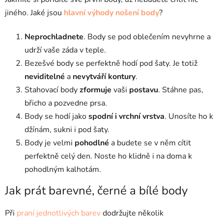
jiného. Jaké jsou
hlavní výhody nošení body
?
Neprochladnete
. Body se pod oblečením nevyhrne a
udrží vaše záda v teple.
Bezešvé body se perfektně hodí pod šaty. Je totiž
neviditelné
a
nevytváří
kontury
.
Stahovací body
zformuje
vaši
postavu
. Stáhne pas,
břicho a pozvedne prsa.
Body se hodí jako
spodní i vrchní vrstva
. Unosíte ho k
džínám, sukni i pod šaty.
Body je velmi
pohodlné
a budete se v něm cítit
perfektně celý den. Noste ho klidně i na doma k
pohodlným kalhotám.
Jak prát barevné, černé a bílé body
Při
praní jednotlivých barev
dodržujte několik