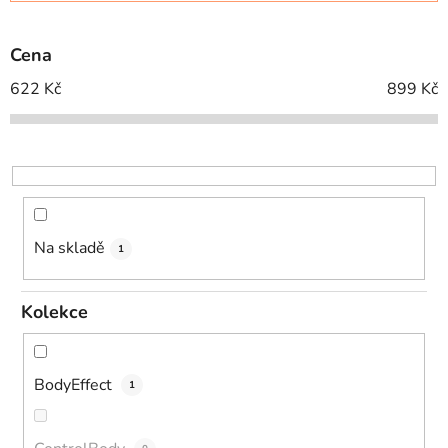
í
p
Cena
r
o
622
Kč
899
Kč
d
u
k
t
ů
Na skladě
1
Kolekce
BodyEffect
1