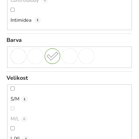
ControlBody
0
Intimidea
1
Barva
Velikost
S/M
1
M/L
0
L/XL
1