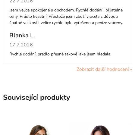
22.7.2026
jsem velice spokojená s obchodem. Rychlé dodání i přijatelné
ceny. Prádlo kvalitní. Přestože jsem zboží vracela z důvodu
špatné velikosti, velice rychle bylo vyřešeno a peníze vráceny.
Blanka L.
Hodnocení obchodu je 5 z 5 hvězdiček.
17.7.2026
Rychlé dodání, prádlo přesně takové jaké jsem hledala.
Zobrazit další hodnocení
Související produkty