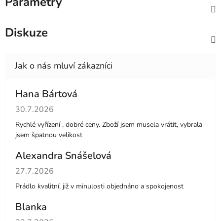
Parametry
Diskuze
Hana Bártová
Hodnocení obchodu je 4 z 5 hvězdiček.
30.7.2026
Rychlé vyřízení , dobré ceny. Zboží jsem musela vrátit, vybrala
jsem špatnou velikost
Alexandra Snášelová
Hodnocení obchodu je 5 z 5 hvězdiček.
27.7.2026
Prádlo kvalitní, již v minulosti objednáno a spokojenost
Blanka
Hodnocení obchodu je 5 z 5 hvězdiček.