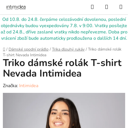
Přejít
Hledat
NÁKUP
na
KOŠÍK
obsah
Od 10.8. do 24.8. čerpáme celozávodní dovolenou, poslední
objednávky budou vyexpedovány 7.8. v 9:00. Vratky posílejte
až od 24.8., dříve zaslané vratky nikdo nepřevezme. Doba pro
vrácení zboží bude automaticky prodloužena o dalších 14 dní.
Domů
/
Dámské spodní prádlo
/
Trika dlouhý rukáv
/
Triko dámské rolák
T-shirt Nevada Intimidea
Triko dámské rolák T-shirt
Nevada Intimidea
Značka:
Intimidea