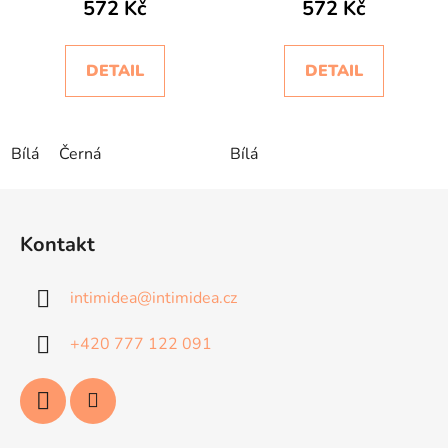
572 Kč
572 Kč
DETAIL
DETAIL
Bílá
Černá
Bílá
Z
á
Kontakt
p
a
intimidea
@
intimidea.cz
t
í
+420 777 122 091