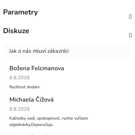
Parametry
Diskuze
Božena Felcmanova
Hodnocení obchodu je 5 z 5 hvězdiček.
8.8.2026
Rychlost dodani .
Michaela Čížová
Hodnocení obchodu je 5 z 5 hvězdiček.
8.8.2026
Kalhotky sedí, spokojenost, rychle vyřízeni
objednávky.Doporučuju