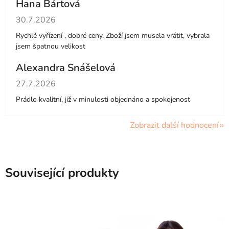
Hana Bártová
Hodnocení obchodu je 4 z 5 hvězdiček.
30.7.2026
Rychlé vyřízení , dobré ceny. Zboží jsem musela vrátit, vybrala
jsem špatnou velikost
Alexandra Snášelová
Hodnocení obchodu je 5 z 5 hvězdiček.
27.7.2026
Prádlo kvalitní, již v minulosti objednáno a spokojenost
Zobrazit další hodnocení
Související produkty