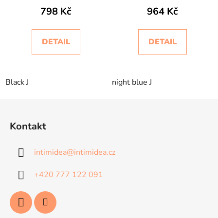
Intimidea
798 Kč
964 Kč
DETAIL
DETAIL
Black J
night blue J
Z
á
Kontakt
p
a
intimidea
@
intimidea.cz
t
í
+420 777 122 091