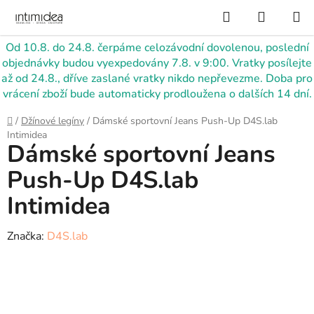
Přejít
Hledat
NÁKUP
na
KOŠÍK
obsah
Od 10.8. do 24.8. čerpáme celozávodní dovolenou, poslední
objednávky budou vyexpedovány 7.8. v 9:00. Vratky posílejte
až od 24.8., dříve zaslané vratky nikdo nepřevezme. Doba pro
vrácení zboží bude automaticky prodloužena o dalších 14 dní.
Domů
/
Džínové legíny
/
Dámské sportovní Jeans Push-Up D4S.lab
Intimidea
Dámské sportovní Jeans
Push-Up D4S.lab
Intimidea
Značka:
D4S.lab