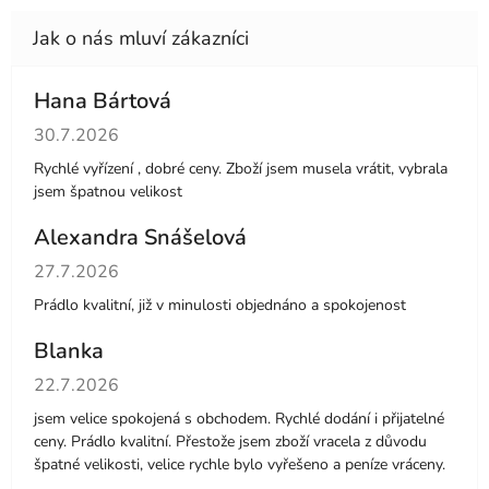
Hana Bártová
Hodnocení obchodu je 4 z 5 hvězdiček.
30.7.2026
Rychlé vyřízení , dobré ceny. Zboží jsem musela vrátit, vybrala
jsem špatnou velikost
Alexandra Snášelová
Hodnocení obchodu je 5 z 5 hvězdiček.
27.7.2026
Prádlo kvalitní, již v minulosti objednáno a spokojenost
Blanka
Hodnocení obchodu je 5 z 5 hvězdiček.
22.7.2026
jsem velice spokojená s obchodem. Rychlé dodání i přijatelné
ceny. Prádlo kvalitní. Přestože jsem zboží vracela z důvodu
špatné velikosti, velice rychle bylo vyřešeno a peníze vráceny.