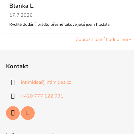
Blanka L.
Hodnocení obchodu je 5 z 5 hvězdiček.
17.7.2026
Rychlé dodání, prádlo přesně takové jaké jsem hledala.
Zobrazit další hodnocení
Z
á
Kontakt
p
a
intimidea
@
intimidea.cz
t
í
+420 777 122 091