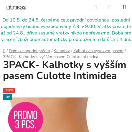
Přejít
Hledat
NÁKUP
na
KOŠÍK
obsah
Od 10.8. do 24.8. čerpáme celozávodní dovolenou, poslední
objednávky budou vyexpedovány 7.8. v 9:00. Vratky posílejte
až od 24.8., dříve zaslané vratky nikdo nepřevezme. Doba pro
vrácení zboží bude automaticky prodloužena o dalších 14 dní.
Domů
/
Dámské spodní prádlo
/
Kalhotky
/
Kalhotky s vysokým pasem
/
3PACK- Kalhotky s vyšším pasem Culotte Intimidea
3PACK- Kalhotky s vyšším
pasem Culotte Intimidea
AKCE
TIP