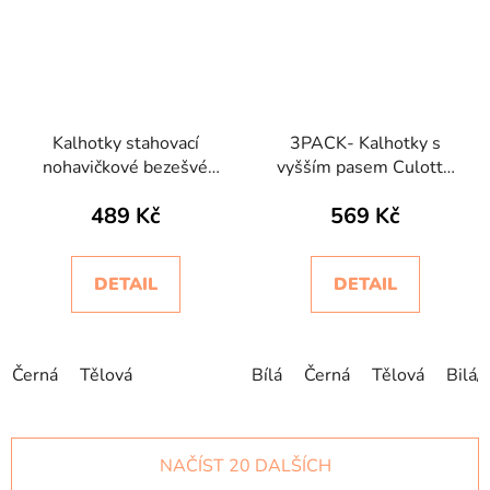
Kalhotky stahovací
3PACK- Kalhotky s
nohavičkové bezešvé
vyšším pasem Culotte
Controlbody Intimidea
Intimidea
489 Kč
569 Kč
DETAIL
DETAIL
Černá
Tělová
Bílá
Černá
Tělová
Bilá/
NAČÍST 20 DALŠÍCH