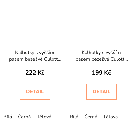
Kalhotky s vyšším
Kalhotky s vyšším
pasem bezešvé Culotte
pasem bezešvé Culotte
Setificato Light
Intimidea
222 Kč
199 Kč
Intimidea
DETAIL
DETAIL
Bílá
Černá
Tělová
Bílá
Černá
Tělová