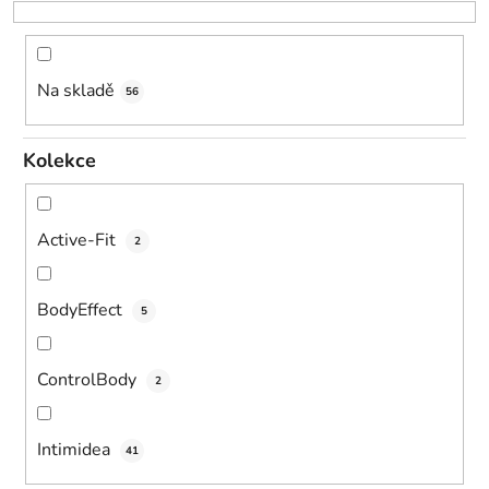
k
t
ů
Na skladě
56
Kolekce
Active-Fit
2
BodyEffect
5
ControlBody
2
Intimidea
41