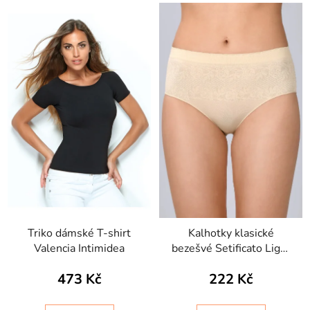
Triko dámské T-shirt
Kalhotky klasické
Valencia Intimidea
bezešvé Setificato Light
Intimidea
473 Kč
222 Kč