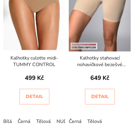
r
o
d
u
k
t
ů
Kalhotky culotte midi-
Kalhotky stahovací
TUMMY CONTROL
nohavičkové bezešvé
Short Bodyeffect Oro
499 Kč
649 Kč
DETAIL
DETAIL
Bílá
Černá
Tělová
NUDE
Černá
Tělová