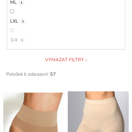
ML
1
LXL
1
3/4
0
VYMAZAT FILTRY
Položek k zobrazení:
57
V
ý
p
i
s
p