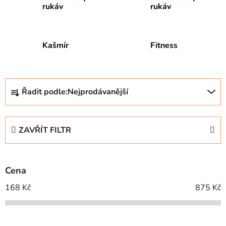
rukáv
rukáv
Kašmír
Fitness
Ř
Řadit podle:
Nejprodávanější
a
z
e
ZAVŘÍT FILTR
n
í
p
Cena
r
o
168
Kč
875
Kč
d
u