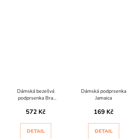
Dámská bezešvá
Dámská podprsenka
podprsenka Bra
Jamaica
Silhouette Jacquard
572 Kč
169 Kč
Intimidea
DETAIL
DETAIL