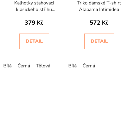
Kalhotky stahovací
Triko dámské T-shirt
klasického střihu
Alabama Intimidea
bezešvé ControlBody
379 Kč
572 Kč
Intimidea
DETAIL
DETAIL
Bílá
Černá
Tělová
Bílá
Černá