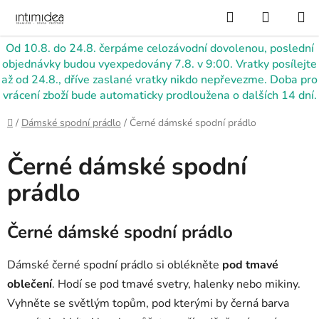
Přejít
Hledat
NÁKUP
na
KOŠÍK
obsah
Od 10.8. do 24.8. čerpáme celozávodní dovolenou, poslední
objednávky budou vyexpedovány 7.8. v 9:00. Vratky posílejte
až od 24.8., dříve zaslané vratky nikdo nepřevezme. Doba pro
vrácení zboží bude automaticky prodloužena o dalších 14 dní.
Domů
/
Dámské spodní prádlo
/
Černé dámské spodní prádlo
Černé dámské spodní
prádlo
Černé dámské spodní prádlo
Dámské černé spodní prádlo si oblékněte
pod tmavé
oblečení
. Hodí se pod tmavé svetry, halenky nebo mikiny.
Vyhněte se světlým topům, pod kterými by černá barva