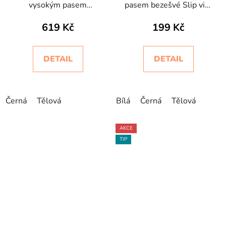
vysokým pasem
pasem bezešvé Slip vita
bezešvé Slip Bodyeffect
bassa Intimidea
619 Kč
199 Kč
Invisibile
DETAIL
DETAIL
Černá
Tělová
Bílá
Černá
Tělová
AKCE
TIP