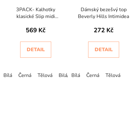
3PACK- Kalhotky
Dámský bezešvý top
klasické Slip midi
Beverly Hills Intimidea
Intimidea
569 Kč
272 Kč
DETAIL
DETAIL
Bílá
Černá
Tělová
Bilá/Černá/Béžová
Bílá
Černá
Tělová