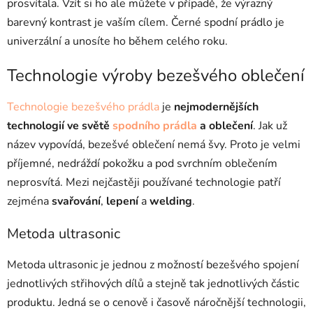
prosvítala. Vzít si ho ale můžete v případě, že výrazný
barevný kontrast je vaším cílem. Černé spodní prádlo je
univerzální a unosíte ho během celého roku.
Technologie výroby bezešvého oblečení
Technologie bezešvého prádla
je
nejmodernějších
technologií ve světě
spodního prádla
a oblečení
. Jak už
název vypovídá, bezešvé oblečení nemá švy. Proto je velmi
příjemné, nedráždí pokožku a pod svrchním oblečením
neprosvítá. Mezi nejčastěji používané technologie patří
zejména
svařování
,
lepení
a
welding
.
Metoda ultrasonic
Metoda ultrasonic je jednou z možností bezešvého spojení
jednotlivých střihových dílů a stejně tak jednotlivých částic
produktu. Jedná se o cenově i časově náročnější technologii,