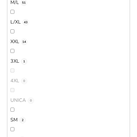
M/L
51
L/XL
43
XXL
14
3XL
1
4XL
0
UNICA
0
SM
2