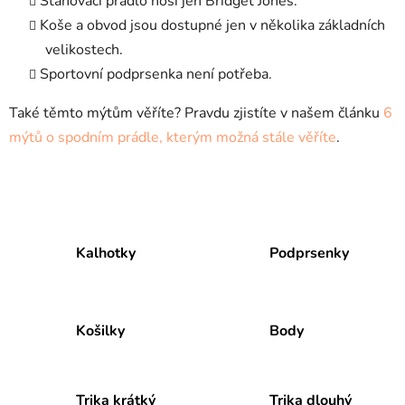
Stahovací prádlo nosí jen Bridget Jones.
Koše a obvod jsou dostupné jen v několika základních
velikostech.
Sportovní podprsenka není potřeba.
Také těmto mýtům věříte? Pravdu zjistíte v našem článku
6
mýtů o spodním prádle, kterým možná stále věříte
.
Kalhotky
Podprsenky
Košilky
Body
Trika krátký
Trika dlouhý