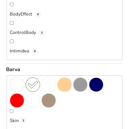
BodyEffect
6
ControlBody
3
Intimidea
8
Barva
Skin
3