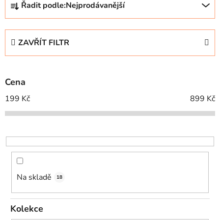
Řadit podle:
Nejprodávanější
a
z
e
ZAVŘÍT FILTR
n
í
p
Cena
r
o
199
Kč
899
Kč
d
u
k
t
ů
Na skladě
18
Kolekce