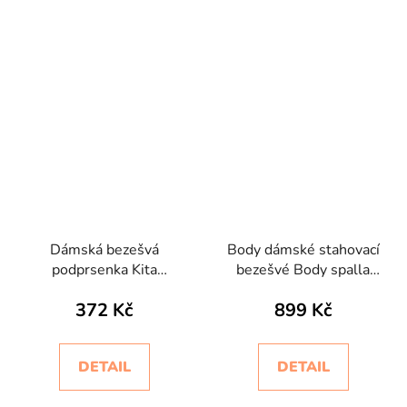
Dámská bezešvá
Body dámské stahovací
podprsenka Kita
bezešvé Body spalla
Intimidea
stretta Bodyeffect Oro
372 Kč
899 Kč
DETAIL
DETAIL