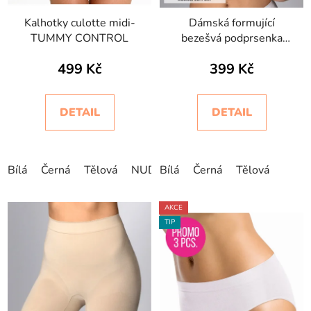
ů
Kalhotky culotte midi-
Dámská formující
TUMMY CONTROL
bezešvá podprsenka
Comfortbra Bodyeffect
499 Kč
399 Kč
DETAIL
DETAIL
Bílá
Černá
Tělová
NUDE
Bílá
Černá
Tělová
AKCE
TIP