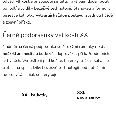
odvádí vlhkost a přizpůsobí se tělu. Také vám dodají pocit
pohodlí a to díky bezešvé technologii. Stahovací a formující
bezešvé kalhotky
vytvarují každou postavu
, zvednou hýždě
a zpevní bříško.
Černé podprsenky velikosti XXL
Nadměrná černá podprsenka se širokými ramínky
nikde
neškrtí ani nedře
a bude vás doprovázet při každodenních
aktivitách. Vynosíte ji pod košile, halenky, trička i šaty, ale
třeba i na sport. Díky bezešvé technologii pod oblečením
neprosvítá a nijak se nerýsuje.
XXL
XXL kalhotky
podprsenky
Ř