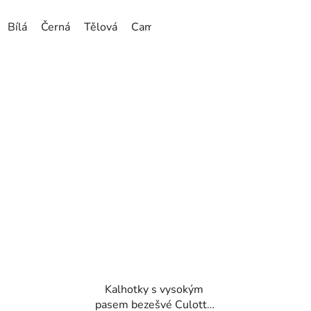
Bílá
Černá
Tělová
Camelia
Grigio Shape
Rose Go
Kalhotky s vysokým
pasem bezešvé Culotte