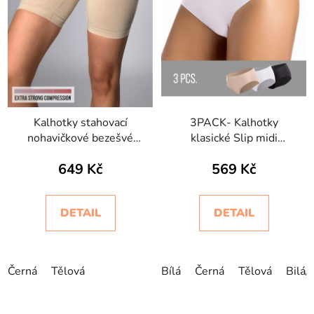
Kalhotky stahovací
3PACK- Kalhotky
nohavičkové bezešvé
klasické Slip midi
Short Bodyeffect Oro
Intimidea
649 Kč
569 Kč
DETAIL
DETAIL
Černá
Tělová
Bílá
Černá
Tělová
Bilá/