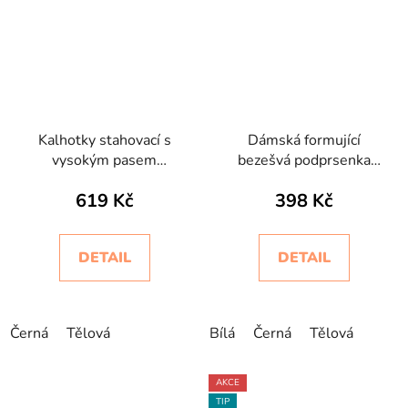
Kalhotky stahovací s
Dámská formující
vysokým pasem
bezešvá podprsenka
bezešvé Slip Bodyeffect
Comfortbra Sport
619 Kč
398 Kč
Invisibile
DETAIL
DETAIL
Černá
Tělová
Bílá
Černá
Tělová
AKCE
TIP