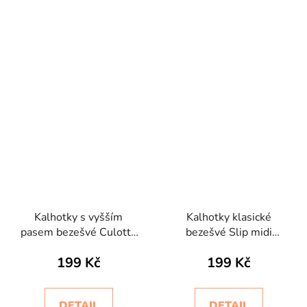
Kalhotky s vyšším
Kalhotky klasické
pasem bezešvé Culotte
bezešvé Slip midi
Intimidea
Intimidea
199 Kč
199 Kč
DETAIL
DETAIL