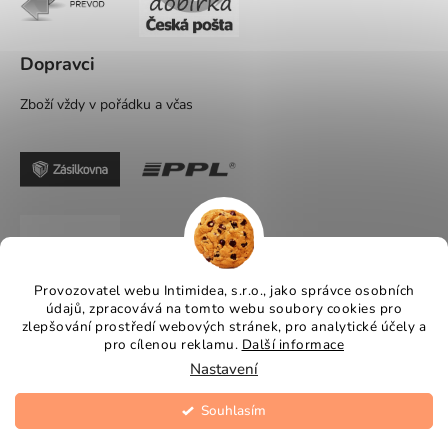
Dopravci
Zboží vždy v pořádku a včas
Provozovatel webu Intimidea, s.r.o., jako správce osobních
údajů, zpracovává na tomto webu soubory cookies pro
zlepšování prostředí webových stránek, pro analytické účely a
pro cílenou reklamu.
Další informace
Nastavení
Souhlasím
Vytvořil Shoptet
Copyright 2026
Intimidea
. Všechna práva vyhrazena.