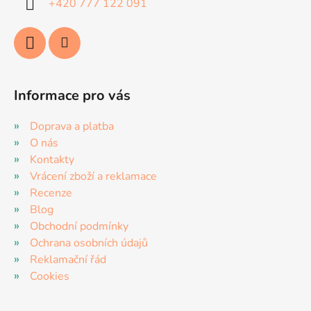
+420 777 122 091
r
v
k
y
v
ý
Informace pro vás
p
i
Doprava a platba
s
O nás
u
Kontakty
Vrácení zboží a reklamace
Recenze
Blog
Obchodní podmínky
Ochrana osobních údajů
Reklamační řád
Cookies