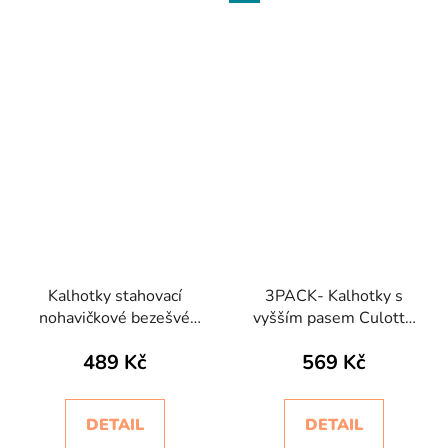
Kalhotky stahovací
3PACK- Kalhotky s
nohavičkové bezešvé
vyšším pasem Culotte
Controlbody Intimidea
Intimidea
489 Kč
569 Kč
DETAIL
DETAIL