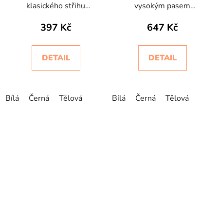
klasického střihu
vysokým pasem
bezešvé Slip Silhouette
bezešvé Slip Bodyeffect
397 Kč
647 Kč
Oro
DETAIL
DETAIL
Bílá
Černá
Tělová
Bílá
Černá
Tělová