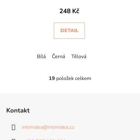
maxxi Intimidea
248 Kč
DETAIL
Bílá
Černá
Tělová
19
položek celkem
O
v
l
Z
á
á
d
Kontakt
p
a
a
c
intimidea
@
intimidea.cz
t
í
p
í