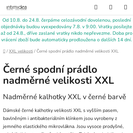
Přejít
Hledat
NÁKUP
na
KOŠÍK
obsah
Od 10.8. do 24.8. čerpáme celozávodní dovolenou, poslední
objednávky budou vyexpedovány 7.8. v 9:00. Vratky posílejte
až od 24.8., dříve zaslané vratky nikdo nepřevezme. Doba pro
vrácení zboží bude automaticky prodloužena o dalších 14 dní.
Domů
/
XXL velikosti
/
Černé spodní prádlo nadměrné velikosti XXL
Černé spodní prádlo
nadměrné velikosti XXL
Nadměrné kalhotky XXL v černé barvě
Dámské černé kalhotky velikosti XXL s vyšším pasem,
bavlněným i antibakteriálním klínkem jsou vyrobeny z
jemného elastického mikrovlákna. Jsou vysoce prodyšné,