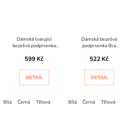
Dámská tvarující
Dámská bezešvá
bezešvá podprsenka
podprsenka Bra
Push-up Controlbody
Silhouette Pizzo
599 Kč
522 Kč
Intimidea
Intimidea
DETAIL
DETAIL
Bílá
Černá
Tělová
Bílá
Černá
Tělová