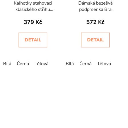
Kalhotky stahovací
Dámská bezešvá
klasického střihu
podprsenka Bra
bezešvé ControlBody
Silhouette Jacquard
379 Kč
572 Kč
Intimidea
Intimidea
DETAIL
DETAIL
Bílá
Černá
Tělová
Bílá
Černá
Tělová