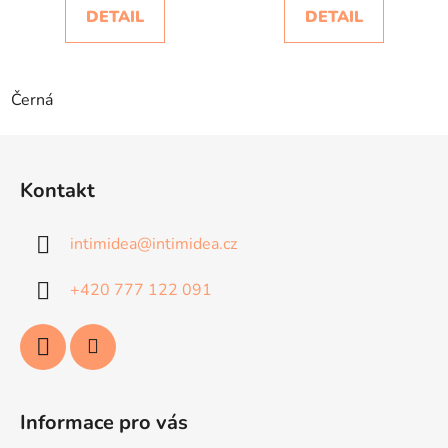
DETAIL
DETAIL
Černá
Z
á
Kontakt
p
a
intimidea
@
intimidea.cz
t
í
+420 777 122 091
Informace pro vás