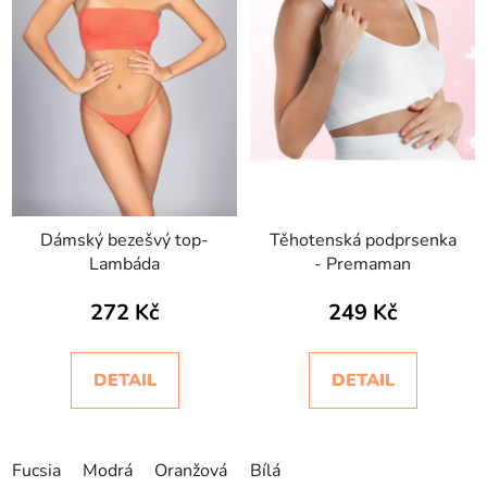
Dámský bezešvý top-
Těhotenská podprsenka
Lambáda
- Premaman
272 Kč
249 Kč
DETAIL
DETAIL
Fucsia
Modrá
Oranžová
Hořčicově žlutá
Bílá
Zelená-Ver