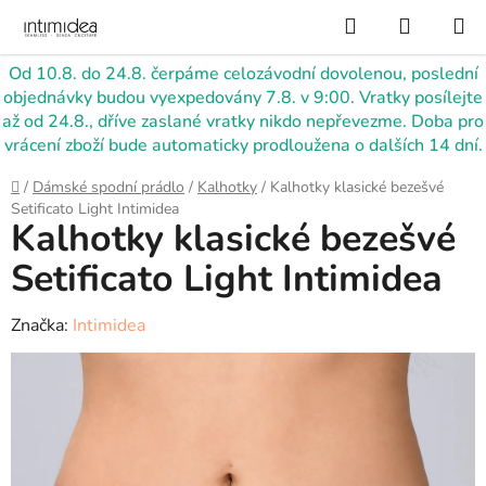
Přejít
Hledat
NÁKUP
na
KOŠÍK
obsah
Od 10.8. do 24.8. čerpáme celozávodní dovolenou, poslední
objednávky budou vyexpedovány 7.8. v 9:00. Vratky posílejte
až od 24.8., dříve zaslané vratky nikdo nepřevezme. Doba pro
vrácení zboží bude automaticky prodloužena o dalších 14 dní.
Domů
/
Dámské spodní prádlo
/
Kalhotky
/
Kalhotky klasické bezešvé
Setificato Light Intimidea
Kalhotky klasické bezešvé
Setificato Light Intimidea
Značka:
Intimidea