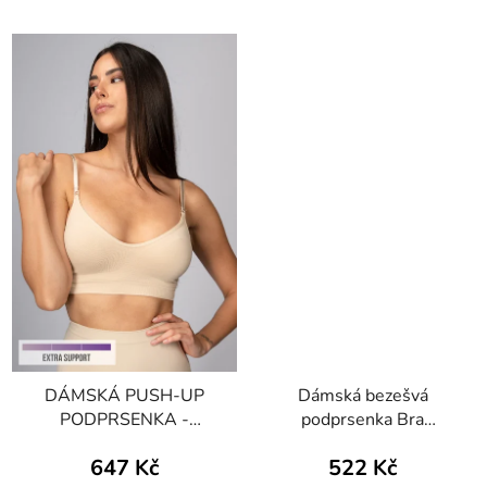
DÁMSKÁ PUSH-UP
Dámská bezešvá
PODPRSENKA -
podprsenka Bra
BODYEFFECT EXTRA-
Silhouette Pizzo
647 Kč
522 Kč
SUPPORT
Intimidea