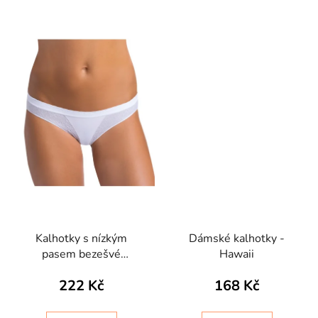
Kalhotky s nízkým
Dámské kalhotky -
pasem bezešvé
Hawaii
Setificato Daily
222 Kč
168 Kč
Intimidea