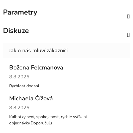
Parametry
Diskuze
Božena Felcmanova
Hodnocení obchodu je 5 z 5 hvězdiček.
8.8.2026
Rychlost dodani .
Michaela Čížová
Hodnocení obchodu je 5 z 5 hvězdiček.
8.8.2026
Kalhotky sedí, spokojenost, rychle vyřízeni
objednávky.Doporučuju