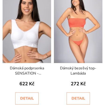
Dámská podprsenka
Dámský bezešvý top-
SENSATION -
Lambáda
BODYEFFECT EXTRA-
622 Kč
272 Kč
SUPPORT
DETAIL
DETAIL