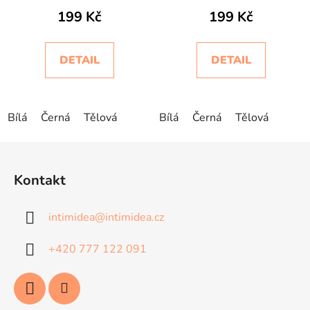
Basic Intimidea
bassa Intimidea
199 Kč
199 Kč
DETAIL
DETAIL
Bílá
Černá
Tělová
Bílá
Černá
Tělová
Z
á
Kontakt
p
a
intimidea
@
intimidea.cz
t
í
+420 777 122 091