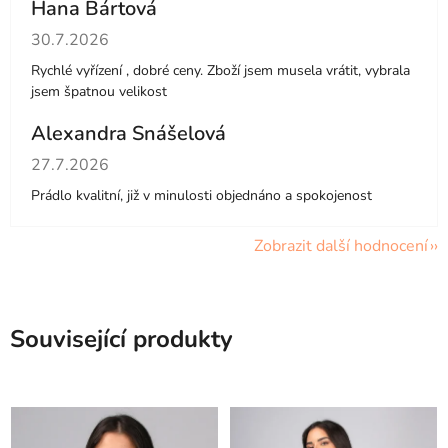
Hana Bártová
Hodnocení obchodu je 4 z 5 hvězdiček.
30.7.2026
Rychlé vyřízení , dobré ceny. Zboží jsem musela vrátit, vybrala
jsem špatnou velikost
Alexandra Snášelová
Hodnocení obchodu je 5 z 5 hvězdiček.
27.7.2026
Prádlo kvalitní, již v minulosti objednáno a spokojenost
Zobrazit další hodnocení
Související produkty