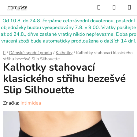
Přejít
Hledat
NÁKUP
na
KOŠÍK
obsah
Od 10.8. do 24.8. čerpáme celozávodní dovolenou, poslední
objednávky budou vyexpedovány 7.8. v 9:00. Vratky posílejte
až od 24.8., dříve zaslané vratky nikdo nepřevezme. Doba pro
vrácení zboží bude automaticky prodloužena o dalších 14 dní.
Domů
/
Dámské spodní prádlo
/
Kalhotky
/
Kalhotky stahovací klasického
střihu bezešvé Slip Silhouette
Kalhotky stahovací
klasického střihu bezešvé
Slip Silhouette
Značka:
Intimidea