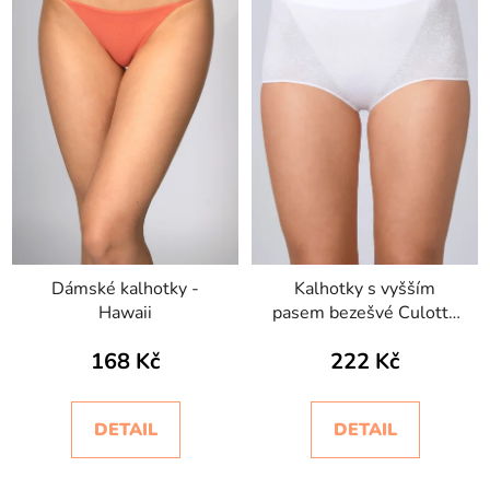
Dámské kalhotky -
Kalhotky s vyšším
Hawaii
pasem bezešvé Culotte
Setificato Daily
168 Kč
222 Kč
Intimidea
DETAIL
DETAIL