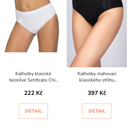
Kalhotky klasické
Kalhotky stahovací
bezešvé Setificato Chic
klasického střihu
Intimidea
bezešvé Slip Silhouette
222 Kč
397 Kč
DETAIL
DETAIL