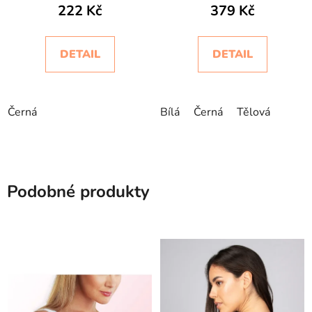
222 Kč
379 Kč
Intimidea
Intimidea
DETAIL
DETAIL
Černá
Bílá
Černá
Tělová
Podobné produkty