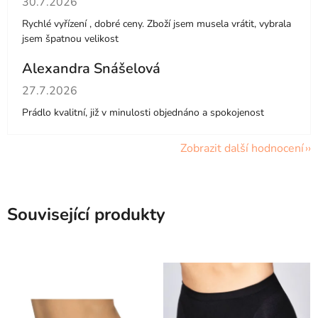
30.7.2026
Rychlé vyřízení , dobré ceny. Zboží jsem musela vrátit, vybrala
jsem špatnou velikost
Alexandra Snášelová
Hodnocení obchodu je 5 z 5 hvězdiček.
27.7.2026
Prádlo kvalitní, již v minulosti objednáno a spokojenost
Zobrazit další hodnocení
Související produkty