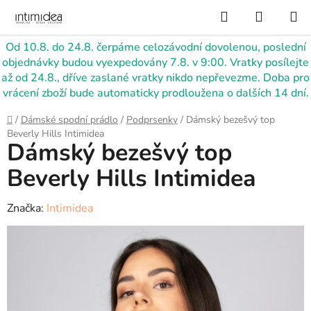
Přejít
Hledat
NÁKUP
na
KOŠÍK
obsah
Od 10.8. do 24.8. čerpáme celozávodní dovolenou, poslední
objednávky budou vyexpedovány 7.8. v 9:00. Vratky posílejte
až od 24.8., dříve zaslané vratky nikdo nepřevezme. Doba pro
vrácení zboží bude automaticky prodloužena o dalších 14 dní.
Domů
/
Dámské spodní prádlo
/
Podprsenky
/
Dámský bezešvý top
Beverly Hills Intimidea
Dámský bezešvý top
Beverly Hills Intimidea
Značka:
Intimidea