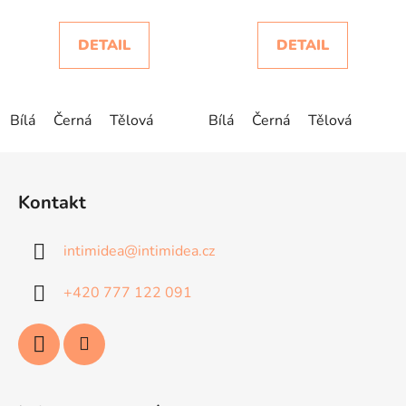
DETAIL
DETAIL
Bílá
Černá
Tělová
Bílá
Černá
Tělová
Z
á
Kontakt
p
a
intimidea
@
intimidea.cz
t
í
+420 777 122 091