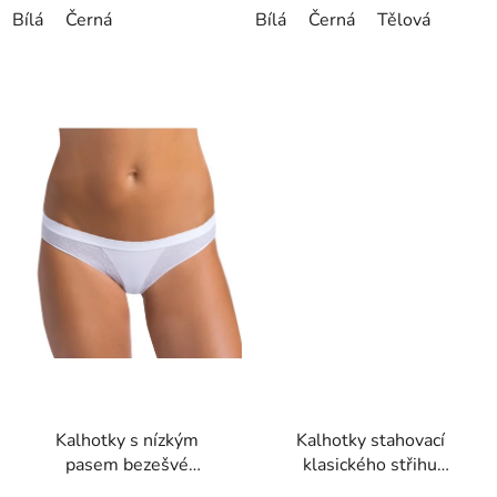
Bílá
Černá
Bílá
Černá
Tělová
Kalhotky s nízkým
Kalhotky stahovací
pasem bezešvé
klasického střihu
Setificato Daily
bezešvé ControlBody