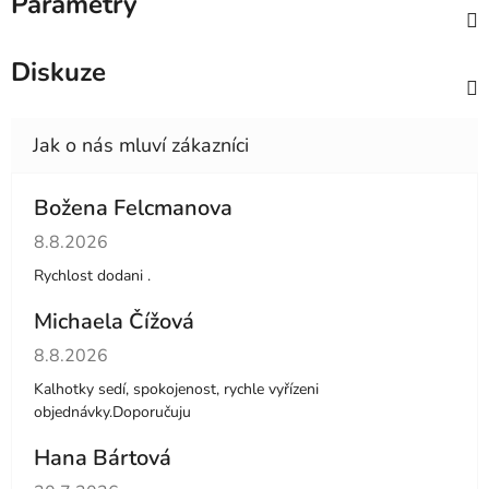
Parametry
Diskuze
Božena Felcmanova
Hodnocení obchodu je 5 z 5 hvězdiček.
8.8.2026
Rychlost dodani .
Michaela Čížová
Hodnocení obchodu je 5 z 5 hvězdiček.
8.8.2026
Kalhotky sedí, spokojenost, rychle vyřízeni
objednávky.Doporučuju
Hana Bártová
Hodnocení obchodu je 4 z 5 hvězdiček.