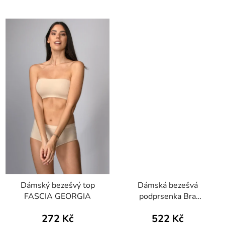
Dámský bezešvý top
Dámská bezešvá
FASCIA GEORGIA
podprsenka Bra
Silhouette Pizzo
272 Kč
522 Kč
Intimidea