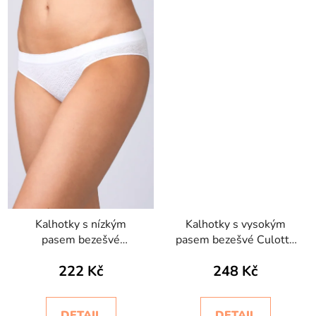
Kalhotky s nízkým
Kalhotky s vysokým
pasem bezešvé
pasem bezešvé Culotte
Setificato Light
maxxi Intimidea
222 Kč
248 Kč
Intimidea
DETAIL
DETAIL