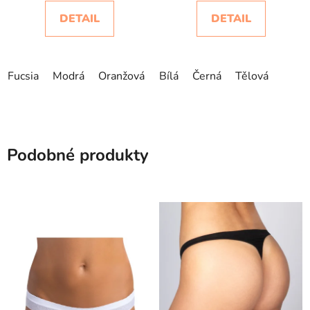
DETAIL
DETAIL
Fucsia
Modrá
Oranžová
Hořčicově žlutá
Bílá
Černá
Tělová
Zelená-Ver
Podobné produkty