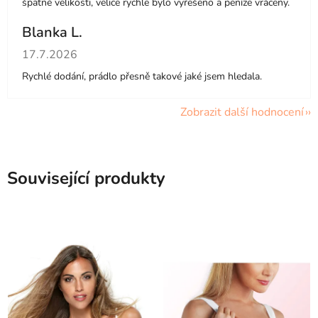
špatné velikosti, velice rychle bylo vyřešeno a peníze vráceny.
Blanka L.
Hodnocení obchodu je 5 z 5 hvězdiček.
17.7.2026
Rychlé dodání, prádlo přesně takové jaké jsem hledala.
Zobrazit další hodnocení
Související produkty