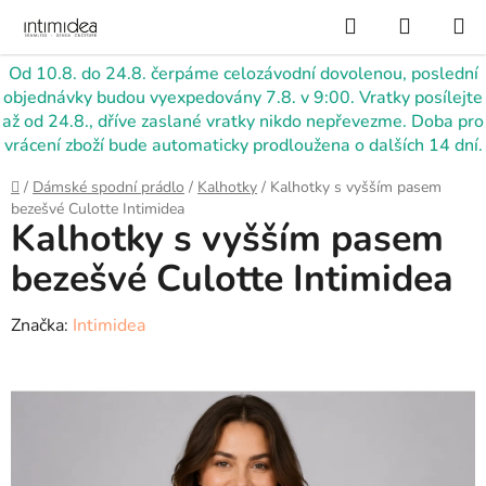
Přejít
Hledat
NÁKUP
na
KOŠÍK
obsah
Od 10.8. do 24.8. čerpáme celozávodní dovolenou, poslední
objednávky budou vyexpedovány 7.8. v 9:00. Vratky posílejte
až od 24.8., dříve zaslané vratky nikdo nepřevezme. Doba pro
vrácení zboží bude automaticky prodloužena o dalších 14 dní.
Domů
/
Dámské spodní prádlo
/
Kalhotky
/
Kalhotky s vyšším pasem
bezešvé Culotte Intimidea
Kalhotky s vyšším pasem
bezešvé Culotte Intimidea
Značka:
Intimidea