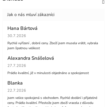
Hana Bártová
Hodnocení obchodu je 4 z 5 hvězdiček.
30.7.2026
Rychlé vyřízení , dobré ceny. Zboží jsem musela vrátit, vybrala
jsem špatnou velikost
Alexandra Snášelová
Hodnocení obchodu je 5 z 5 hvězdiček.
27.7.2026
Prádlo kvalitní, již v minulosti objednáno a spokojenost
Blanka
Hodnocení obchodu je 5 z 5 hvězdiček.
22.7.2026
jsem velice spokojená s obchodem. Rychlé dodání i přijatelné
ceny. Prádlo kvalitní. Přestože jsem zboží vracela z důvodu