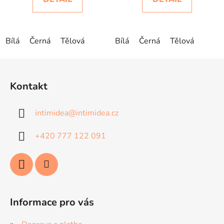
Bílá
Černá
Tělová
Bílá
Černá
Tělová
Z
á
Kontakt
p
a
intimidea
@
intimidea.cz
t
í
+420 777 122 091
Informace pro vás