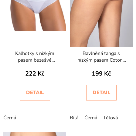
Kalhotky s nízkým
Bavlněná tanga s
pasem bezešvé
nízkým pasem Cotone
Setificato Daily
Basic Intimidea
222 Kč
199 Kč
Intimidea
DETAIL
DETAIL
Černá
Bílá
Černá
Tělová