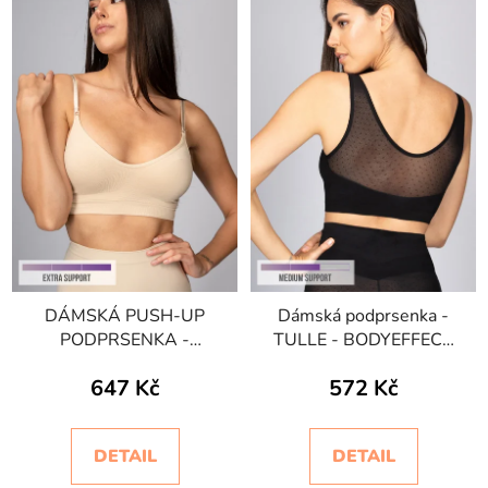
DÁMSKÁ PUSH-UP
Dámská podprsenka -
PODPRSENKA -
TULLE - BODYEFFECT
BODYEFFECT EXTRA-
SUPPORT
647 Kč
572 Kč
SUPPORT
DETAIL
DETAIL