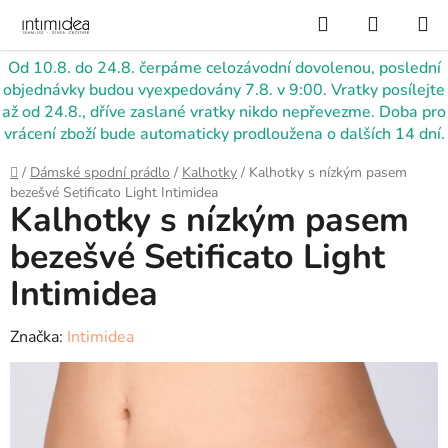
Přejít
Hledat
NÁKUP
na
KOŠÍK
obsah
Od 10.8. do 24.8. čerpáme celozávodní dovolenou, poslední
objednávky budou vyexpedovány 7.8. v 9:00. Vratky posílejte
až od 24.8., dříve zaslané vratky nikdo nepřevezme. Doba pro
vrácení zboží bude automaticky prodloužena o dalších 14 dní.
Domů
/
Dámské spodní prádlo
/
Kalhotky
/
Kalhotky s nízkým pasem
bezešvé Setificato Light Intimidea
Kalhotky s nízkým pasem
bezešvé Setificato Light
Intimidea
Značka:
Intimidea