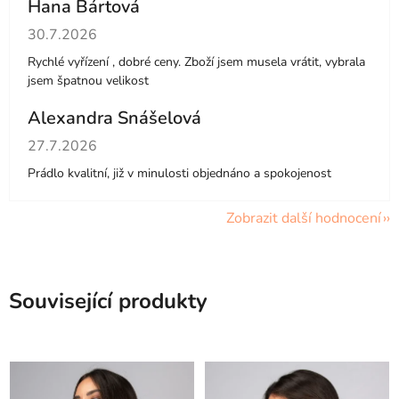
Hana Bártová
Hodnocení obchodu je 4 z 5 hvězdiček.
30.7.2026
Rychlé vyřízení , dobré ceny. Zboží jsem musela vrátit, vybrala
jsem špatnou velikost
Alexandra Snášelová
Hodnocení obchodu je 5 z 5 hvězdiček.
27.7.2026
Prádlo kvalitní, již v minulosti objednáno a spokojenost
Zobrazit další hodnocení
Související produkty