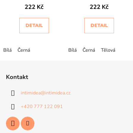
Intimidea
Setificato Light
222 Kč
222 Kč
Intimidea
DETAIL
DETAIL
Bílá
Černá
Bílá
Černá
Tělová
Z
á
Kontakt
p
a
intimidea
@
intimidea.cz
t
í
+420 777 122 091