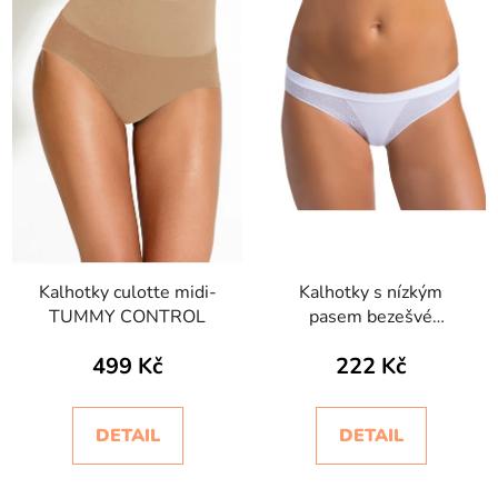
Kalhotky culotte midi-
Kalhotky s nízkým
TUMMY CONTROL
pasem bezešvé
Setificato Daily
499 Kč
222 Kč
Intimidea
DETAIL
DETAIL