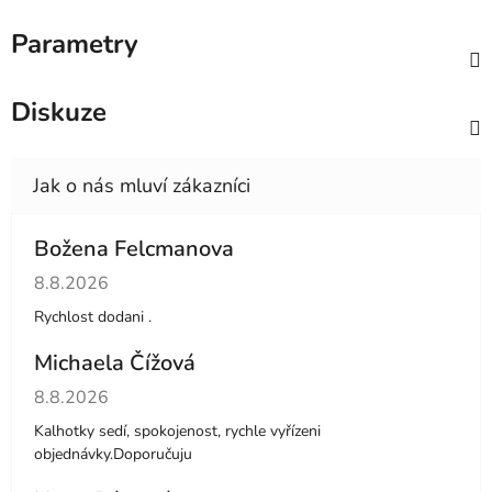
Parametry
Diskuze
Božena Felcmanova
Hodnocení obchodu je 5 z 5 hvězdiček.
8.8.2026
Rychlost dodani .
Michaela Čížová
Hodnocení obchodu je 5 z 5 hvězdiček.
8.8.2026
Kalhotky sedí, spokojenost, rychle vyřízeni
objednávky.Doporučuju