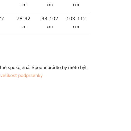
m
cm
cm
cm
77
78-92
93-102
103-112
m
cm
cm
cm
málně spokojená. Spodní prádlo by mělo být
it velikost podprsenky
.