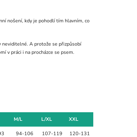
ní nošení, kdy je pohodlí tím hlavním, co
 neviditelné. A protože se přizpůsobí
mí v práci i na procházce se psem.
M/L
L/XL
XXL
93
94-106
107-119
120-131