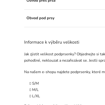
Obvod přes prsa
Obvod pod prsy
Informace k výběru velikosti
Jak zjistit velikost podprsenky? Objednejte si t
pohodlné, neklouzat a nezařezávat se. Jestli sp
Na našem e-shopu najdete podprsenky, které mají 
S/M
M/L
L/XL