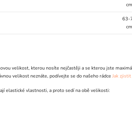
c
63-
c
akovou velikost, kterou nosíte nejčastěji a se kterou jste maxi
rávnou velikost neznáte, podívejte se do našeho rádce
Jak zjist
elastické vlastnosti, a proto sedí na obě velikosti: