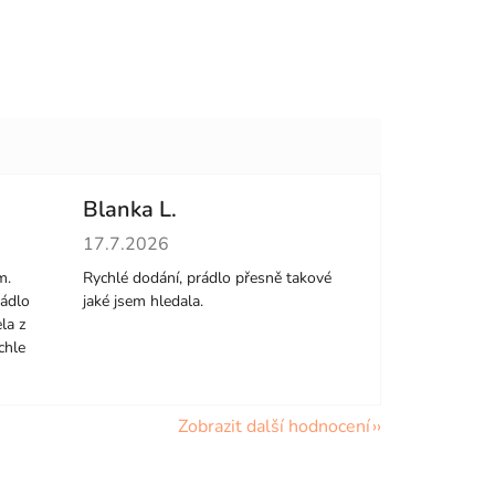
Blanka L.
hvězdiček.
Hodnocení obchodu je 5 z 5 hvězdiček.
17.7.2026
m.
Rychlé dodání, prádlo přesně takové
rádlo
jaké jsem hledala.
la z
chle
Zobrazit další hodnocení