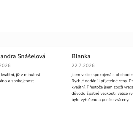
andra Snášelová
Blanka
cení obchodu je 5 z 5 hvězdiček.
Hodnocení obchodu je 5 z 5 
.2026
22.7.2026
kvalitní, již v minulosti
jsem velice spokojená s obchode
áno a spokojenost
Rychlé dodání i přijatelné ceny. P
kvalitní. Přestože jsem zboží vrace
důvodu špatné velikosti, velice ry
bylo vyřešeno a peníze vráceny.