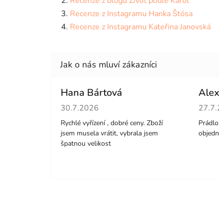
Recenze z blogu Život podle Karol
Recenze z Instagramu Hanka Štósa
Recenze z Instagramu Kateřina Janovská
Hana Bártová
Alex
Hodnocení obchodu je 4 z 5 hvězdiček.
Hodno
30.7.2026
27.7
Rychlé vyřízení , dobré ceny. Zboží
Prádlo 
jsem musela vrátit, vybrala jsem
objedn
špatnou velikost