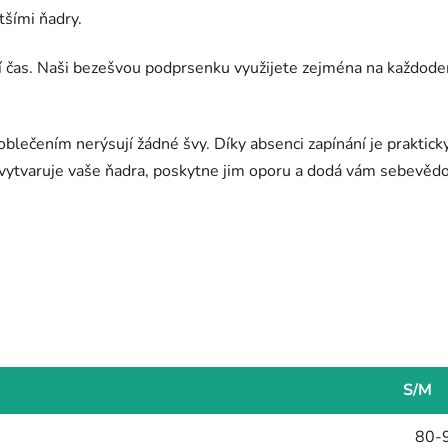
tšími ňadry.
í čas. Naši bezešvou podprsenku využijete zejména na každoden
blečením nerýsují žádné švy. Díky absenci zapínání je prakticky
 vytvaruje vaše ňadra, poskytne jim oporu a dodá vám sebevědo
S/M
80-