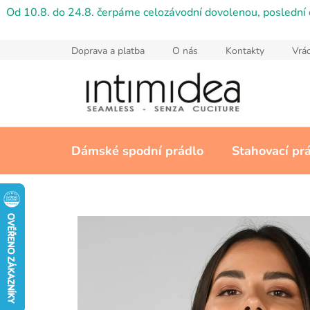
Přejít
Od 10.8. do 24.8. čerpáme celozávodní dovolenou, poslední 
na
obsah
Doprava a platba
O nás
Kontakty
Vrác
Dámské spodní prádlo
Stahovací pr