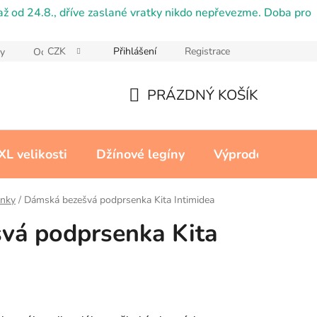
ž od 24.8., dříve zaslané vratky nikdo nepřevezme. Doba pro
CZK
Přihlášení
Registrace
y
Ochrana osobních údajů
Reklamační řád
Cookies
PRÁZDNÝ KOŠÍK
NÁKUPNÍ
KOŠÍK
XL velikosti
Džínové legíny
Výprodej
Kon
nky
/
Dámská bezešvá podprsenka Kita Intimidea
vá podprsenka Kita