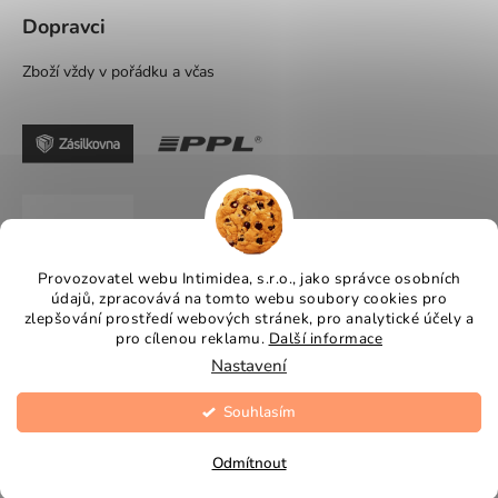
Dopravci
Zboží vždy v pořádku a včas
Provozovatel webu Intimidea, s.r.o., jako správce osobních
údajů, zpracovává na tomto webu soubory cookies pro
zlepšování prostředí webových stránek, pro analytické účely a
pro cílenou reklamu.
Další informace
Nastavení
Souhlasím
Vytvořil Shoptet
Copyright 2026
Intimidea
. Všechna práva vyhrazena.
Odmítnout
Upravit nastavení cookies