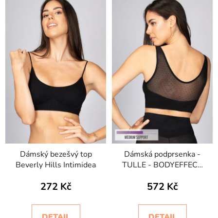
Dámský bezešvý top
Dámská podprsenka -
Beverly Hills Intimidea
TULLE - BODYEFFECT
SUPPORT
272 Kč
572 Kč
DETAIL
DETAIL