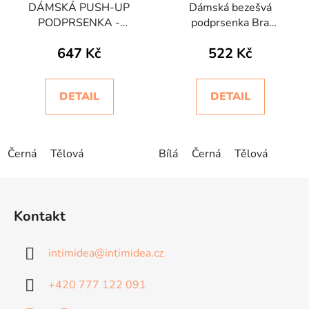
DÁMSKÁ PUSH-UP
Dámská bezešvá
PODPRSENKA -
podprsenka Bra
BODYEFFECT EXTRA-
Silhouette Pizzo
647 Kč
522 Kč
SUPPORT
Intimidea
DETAIL
DETAIL
Černá
Tělová
Bílá
Černá
Tělová
Z
á
Kontakt
p
a
intimidea
@
intimidea.cz
t
í
+420 777 122 091