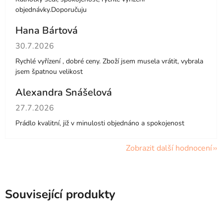
objednávky.Doporučuju
Hana Bártová
Hodnocení obchodu je 4 z 5 hvězdiček.
30.7.2026
Rychlé vyřízení , dobré ceny. Zboží jsem musela vrátit, vybrala
jsem špatnou velikost
Alexandra Snášelová
Hodnocení obchodu je 5 z 5 hvězdiček.
27.7.2026
Prádlo kvalitní, již v minulosti objednáno a spokojenost
Zobrazit další hodnocení
Související produkty