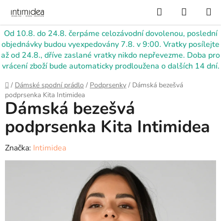
Přejít
Hledat
NÁKUP
na
KOŠÍK
obsah
Od 10.8. do 24.8. čerpáme celozávodní dovolenou, poslední
objednávky budou vyexpedovány 7.8. v 9:00. Vratky posílejte
až od 24.8., dříve zaslané vratky nikdo nepřevezme. Doba pro
vrácení zboží bude automaticky prodloužena o dalších 14 dní.
Domů
/
Dámské spodní prádlo
/
Podprsenky
/
Dámská bezešvá
podprsenka Kita Intimidea
Dámská bezešvá
podprsenka Kita Intimidea
Značka:
Intimidea