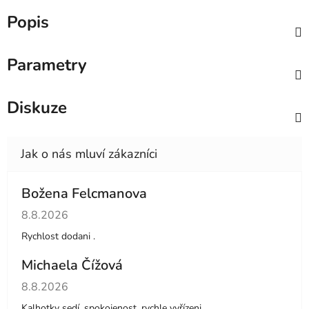
Popis
Parametry
Diskuze
Božena Felcmanova
Hodnocení obchodu je 5 z 5 hvězdiček.
8.8.2026
Rychlost dodani .
Michaela Čížová
Hodnocení obchodu je 5 z 5 hvězdiček.
8.8.2026
Kalhotky sedí, spokojenost, rychle vyřízeni