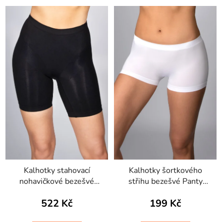
Kalhotky stahovací
Kalhotky šortkového
nohavičkové bezešvé
střihu bezešvé Panty
Short Silhouette
Florida Intimidea
522 Kč
199 Kč
Intimidea