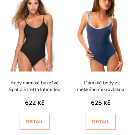
Body dámské bezešvé
Dámské body z
Spalla Stretta Intimidea
měkkého mikrovlákna
622 Kč
625 Kč
DETAIL
DETAIL