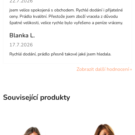
22.7.2026
jsem velice spokojená s obchodem. Rychlé dodání i přijatelné
ceny. Prádlo kvalitní. Přestože jsem zboží vracela z důvodu
špatné velikosti, velice rychle bylo vyřešeno a peníze vráceny.
Blanka L.
Hodnocení obchodu je 5 z 5 hvězdiček.
17.7.2026
Rychlé dodání, prádlo přesně takové jaké jsem hledala.
Zobrazit další hodnocení
Související produkty