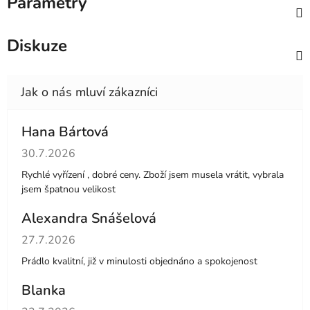
Parametry
Diskuze
Hana Bártová
Hodnocení obchodu je 4 z 5 hvězdiček.
30.7.2026
Rychlé vyřízení , dobré ceny. Zboží jsem musela vrátit, vybrala
jsem špatnou velikost
Alexandra Snášelová
Hodnocení obchodu je 5 z 5 hvězdiček.
27.7.2026
Prádlo kvalitní, již v minulosti objednáno a spokojenost
Blanka
Hodnocení obchodu je 5 z 5 hvězdiček.