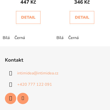
447 Kč
346 Kč
DETAIL
DETAIL
Bílá
Černá
Bílá
Černá
Z
á
Kontakt
p
a
intimidea
@
intimidea.cz
t
í
+420 777 122 091