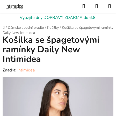
Přejít
Hledat
NÁKUP
na
KOŠÍK
obsah
Využijte dny DOPRAVY ZDARMA do 6.8.
Domů
/
Dámské spodní prádlo
/
Košilky
/
Košilka se špagetovými ramínky
Daily New Intimidea
Košilka se špagetovými
ramínky Daily New
Intimidea
Značka:
Intimidea