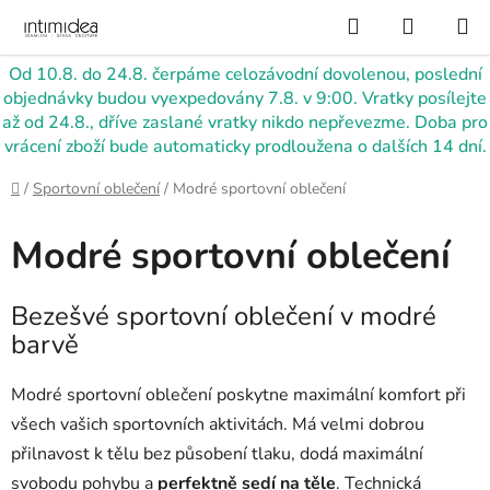
Přejít
Hledat
NÁKUP
na
KOŠÍK
obsah
Od 10.8. do 24.8. čerpáme celozávodní dovolenou, poslední
objednávky budou vyexpedovány 7.8. v 9:00. Vratky posílejte
až od 24.8., dříve zaslané vratky nikdo nepřevezme. Doba pro
vrácení zboží bude automaticky prodloužena o dalších 14 dní.
Domů
/
Sportovní oblečení
/
Modré sportovní oblečení
Modré sportovní oblečení
Bezešvé sportovní oblečení v modré
barvě
Modré sportovní oblečení poskytne maximální komfort při
všech vašich sportovních aktivitách. Má velmi dobrou
přilnavost k tělu bez působení tlaku, dodá maximální
svobodu pohybu a
perfektně sedí na těle
. Technická