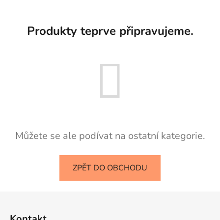
Produkty teprve připravujeme.
Můžete se ale podívat na ostatní kategorie.
ZPĚT DO OBCHODU
Z
á
Kontakt