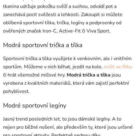
tkanina udržuje pokožku svěží a suchou, odvádí pot a
zanechává pocit svěžesti a lehkosti. Zakoupit si můžete
oblíbená sportovní tílka, trička, legíny a podprsenky od
ověřených značek Iron-C, Active-Fit či Viva Sport.
Modrá sportovní trička a tílka
Sportovní trička a tílka využijete k venkovním, ale i vnitřním
sportům. Můžeme v nich běhat, jezdit na kole,
cvičit ve fitku
či hrát všemožné míčové hry.
Modrá trička a tílka
jsou
vyrobena z kvalitních materiálů, která vám zajistí perfektní
pohyblivost.
Modré sportovní legíny
Jasný trend posledních let, to jsou dámské legíny. A to
nejen pro běžné nošení, ale především ty, které jsou určené
pro sportovní aktivity. Perfektně sednou díky