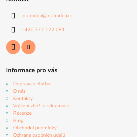
p
a
intimidea
@
intimidea.cz
t
í
+420 777 122 091
Informace pro vás
Doprava a platba
O nás
Kontakty
Vrácení zboží a reklamace
Recenze
Blog
Obchodní podmínky
Ochrana osobních údajů