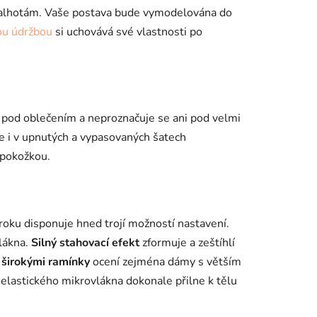
e kalhotám. Vaše postava bude vymodelována do
ou údržbou
si uchovává své vlastnosti po
é pod oblečením a neproznačuje se ani pod velmi
e i v upnutých a vypasovaných šatech
u pokožkou.
oku disponuje hned trojí možností nastavení.
lákna.
Silný stahovací efekt
zformuje a zeštíhlí
a
širokými ramínky
ocení zejména dámy s větším
lastického mikrovlákna dokonale přilne k tělu