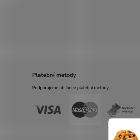
Platební metody
Podporujeme oblíbené platební metody