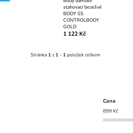
Body dámské
stahovací bezešvé
BODY SS
CONTROLBODY
GOLD
1 122 Kč
Stránka
1
z
1
-
1
položek celkem
Cena
899
Kč