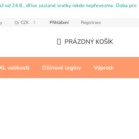
ž od 24.8., dříve zaslané vratky nikdo nepřevezme. Doba pro
CZK
Přihlášení
Registrace
y
Ochrana osobních údajů
Reklamační řád
Cookies
PRÁZDNÝ KOŠÍK
NÁKUPNÍ
KOŠÍK
XL velikosti
Džínové legíny
Výprodej
Kon