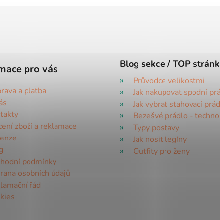
Blog sekce / TOP stránk
mace pro vás
Průvodce velikostmi
rava a platba
Jak nakupovat spodní pr
ás
Jak vybrat stahovací prád
takty
Bezešvé prádlo - techno
cení zboží a reklamace
Typy postavy
enze
Jak nosit legíny
g
Outfity pro ženy
hodní podmínky
rana osobních údajů
lamační řád
kies