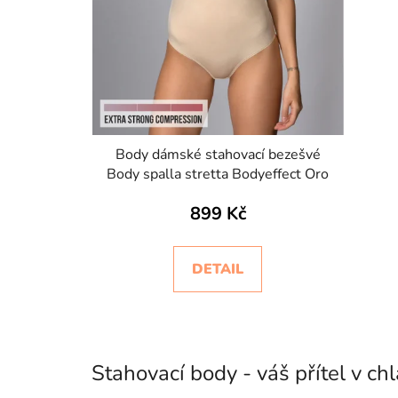
t
ů
Body dámské stahovací bezešvé
Body spalla stretta Bodyeffect Oro
899 Kč
DETAIL
Stahovací body - váš přítel v c