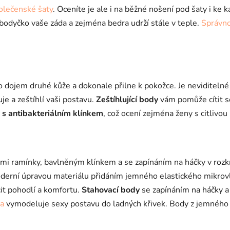
á
olečenské šaty
. Oceníte je ale i na běžné nošení pod šaty i k
d
a
o bodyčko vaše záda a zejména bedra udrží stále v teple.
Správn
c
í
p
r
v
o dojem druhé kůže a dokonale přilne k pokožce. Je neviditeln
k
je a zeštíhlí vaši postavu.
Zeštíhlující body
vám pomůže cítit s
y
v
 s antibakteriálním klínkem
, což ocení zejména ženy s citlivo
ý
p
i
s
mi ramínky, bavlněným klínkem a se zapínáním na háčky v rozkr
u
derní úpravou materiálu přidáním jemného elastického mikrov
it pohodlí a komfortu.
Stahovací body
se zapínáním na háčky 
la
vymodeluje sexy postavu do ladných křivek. Body z jemného e