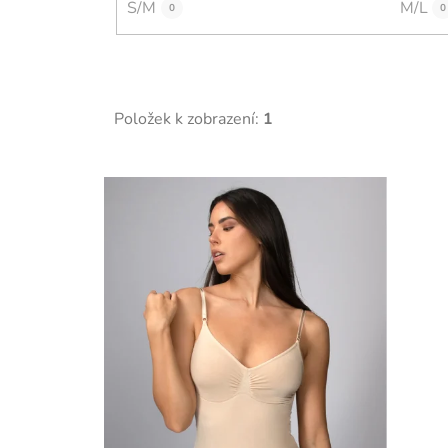
S/M
M/L
0
0
Položek k zobrazení:
1
V
ý
p
i
s
p
r
o
d
u
k