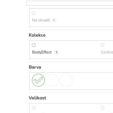
Na skladě
0
Kolekce
BodyEffect
Contr
1
Barva
Velikost