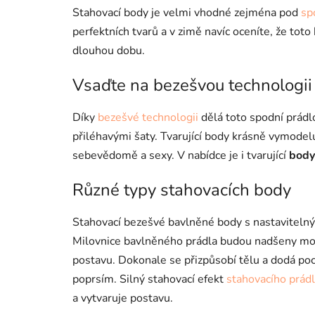
Stahovací body je velmi vhodné zejména pod
sp
perfektních tvarů a v zimě navíc oceníte, že tot
dlouhou dobu.
Vsaďte na bezešvou technologii
Díky
bezešvé technologii
dělá toto spodní prádl
přiléhavými šaty. Tvarující body krásně vymodelu
sebevědomě a sexy. V nabídce je i tvarující
body
Různé typy stahovacích body
Stahovací bezešvé bavlněné body s nastavitelný
Milovnice bavlněného prádla budou nadšeny mo
postavu. Dokonale se přizpůsobí tělu a dodá poc
poprsím. Silný stahovací efekt
stahovacího prád
a vytvaruje postavu.