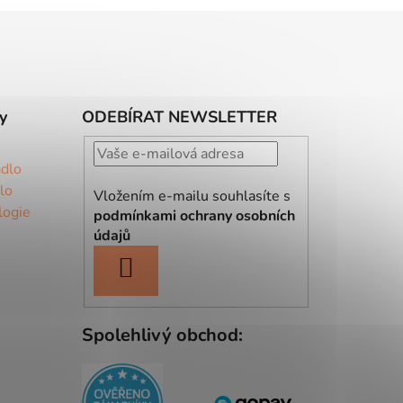
y
ODEBÍRAT NEWSLETTER
ádlo
lo
Vložením e-mailu souhlasíte s
logie
podmínkami ochrany osobních
údajů
PŘIHLÁSIT
SE
Spolehlivý obchod: