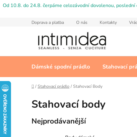
Přejít
Od 10.8. do 24.8. čerpáme celozávodní dovolenou, poslední 
na
obsah
Doprava a platba
O nás
Kontakty
Vrác
Dámské spodní prádlo
Stahovací pr
Domů
/
Stahovací prádlo
/
Stahovací Body
Stahovací body
Nejprodávanější