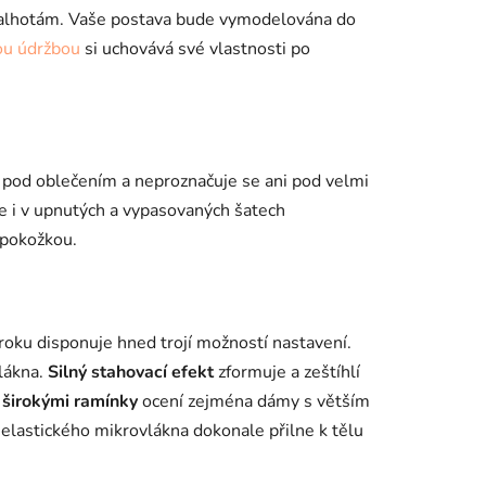
e kalhotám. Vaše postava bude vymodelována do
ou údržbou
si uchovává své vlastnosti po
é pod oblečením a neproznačuje se ani pod velmi
e i v upnutých a vypasovaných šatech
u pokožkou.
oku disponuje hned trojí možností nastavení.
lákna.
Silný stahovací efekt
zformuje a zeštíhlí
a
širokými ramínky
ocení zejména dámy s větším
lastického mikrovlákna dokonale přilne k tělu