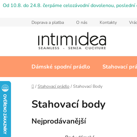
Přejít
Od 10.8. do 24.8. čerpáme celozávodní dovolenou, poslední 
na
obsah
Doprava a platba
O nás
Kontakty
Vrác
Dámské spodní prádlo
Stahovací pr
Domů
/
Stahovací prádlo
/
Stahovací Body
Stahovací body
Nejprodávanější