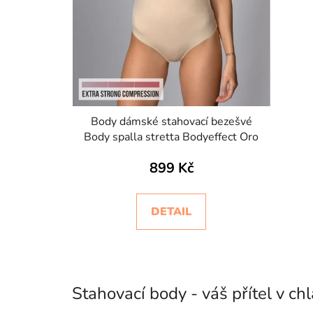
t
ů
Body dámské stahovací bezešvé
Body spalla stretta Bodyeffect Oro
899 Kč
DETAIL
Stahovací body - váš přítel v c