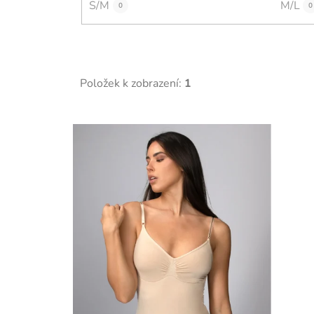
S/M
M/L
0
0
Položek k zobrazení:
1
V
ý
p
i
s
p
r
o
d
u
k