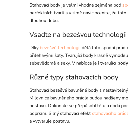
Stahovací body je velmi vhodné zejména pod
sp
perfektních tvarů a v zimě navíc oceníte, že tot
dlouhou dobu.
Vsaďte na bezešvou technologii
Díky
bezešvé technologii
dělá toto spodní prádl
přiléhavými šaty. Tvarující body krásně vymodelu
sebevědomě a sexy. V nabídce je i tvarující
body
Různé typy stahovacích body
Stahovací bezešvé bavlněné body s nastavitelný
Milovnice bavlněného prádla budou nadšeny mo
postavu. Dokonale se přizpůsobí tělu a dodá poc
poprsím. Silný stahovací efekt
stahovacího prád
a vytvaruje postavu.