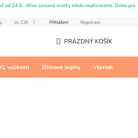
ž od 24.8., dříve zaslané vratky nikdo nepřevezme. Doba pro
CZK
Přihlášení
Registrace
y
Ochrana osobních údajů
Reklamační řád
Cookies
PRÁZDNÝ KOŠÍK
NÁKUPNÍ
KOŠÍK
XL velikosti
Džínové legíny
Výprodej
Kon