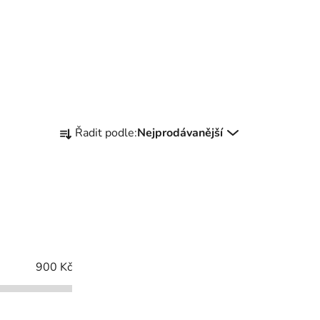
Ř
Řadit podle:
Nejprodávanější
a
z
e
n
í
p
r
900
Kč
o
d
u