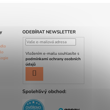
y
ODEBÍRAT NEWSLETTER
ádlo
lo
Vložením e-mailu souhlasíte s
logie
podmínkami ochrany osobních
údajů
PŘIHLÁSIT
SE
Spolehlivý obchod: