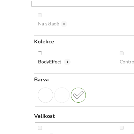
Na skladě
0
Kolekce
BodyEffect
Contr
1
Barva
Velikost