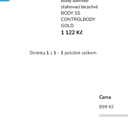
Body dámské
stahovací bezešvé
BODY SS
CONTROLBODY
GOLD
1 122 Kč
Stránka
1
z
1
-
1
položek celkem
Cena
899
Kč