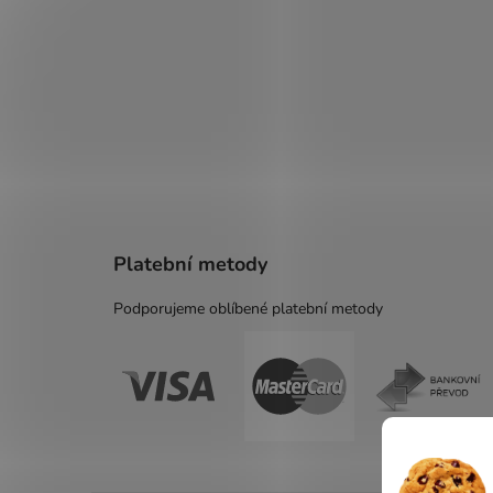
Platební metody
Podporujeme oblíbené platební metody