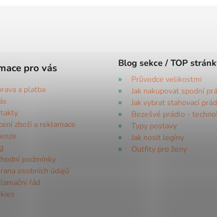
Blog sekce / TOP stránk
mace pro vás
Průvodce velikostmi
rava a platba
Jak nakupovat spodní pr
ás
Jak vybrat stahovací prád
takty
Bezešvé prádlo - techno
cení zboží a reklamace
Typy postavy
enze
Jak nosit legíny
g
Outfity pro ženy
hodní podmínky
rana osobních údajů
lamační řád
kies